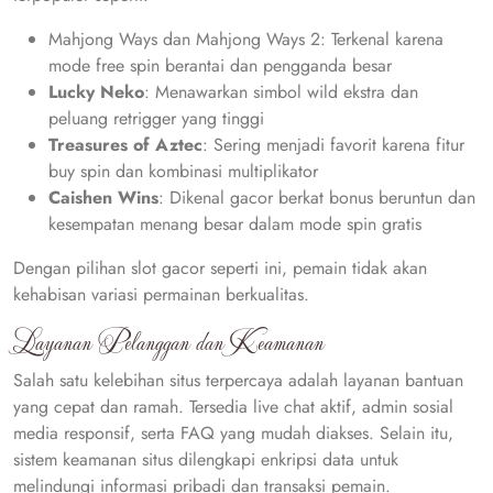
Mahjong Ways dan Mahjong Ways 2: Terkenal karena
mode free spin berantai dan pengganda besar
Lucky Neko
: Menawarkan simbol wild ekstra dan
peluang retrigger yang tinggi
Treasures of Aztec
: Sering menjadi favorit karena fitur
buy spin dan kombinasi multiplikator
Caishen Wins
: Dikenal gacor berkat bonus beruntun dan
kesempatan menang besar dalam mode spin gratis
Dengan pilihan slot gacor seperti ini, pemain tidak akan
kehabisan variasi permainan berkualitas.
Layanan Pelanggan dan Keamanan
Salah satu kelebihan situs terpercaya adalah layanan bantuan
yang cepat dan ramah. Tersedia live chat aktif, admin sosial
media responsif, serta FAQ yang mudah diakses. Selain itu,
sistem keamanan situs dilengkapi enkripsi data untuk
melindungi informasi pribadi dan transaksi pemain.