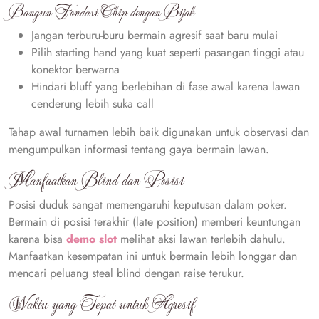
Bangun Fondasi Chip dengan Bijak
Jangan terburu-buru bermain agresif saat baru mulai
Pilih starting hand yang kuat seperti pasangan tinggi atau
konektor berwarna
Hindari bluff yang berlebihan di fase awal karena lawan
cenderung lebih suka call
Tahap awal turnamen lebih baik digunakan untuk observasi dan
mengumpulkan informasi tentang gaya bermain lawan.
Manfaatkan Blind dan Posisi
Posisi duduk sangat memengaruhi keputusan dalam poker.
Bermain di posisi terakhir (late position) memberi keuntungan
karena bisa
demo slot
melihat aksi lawan terlebih dahulu.
Manfaatkan kesempatan ini untuk bermain lebih longgar dan
mencari peluang steal blind dengan raise terukur.
Waktu yang Tepat untuk Agresif