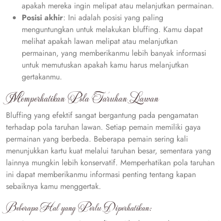
apakah mereka ingin melipat atau melanjutkan permainan.
Posisi akhir
: Ini adalah posisi yang paling
menguntungkan untuk melakukan bluffing. Kamu dapat
melihat apakah lawan melipat atau melanjutkan
permainan, yang memberikanmu lebih banyak informasi
untuk memutuskan apakah kamu harus melanjutkan
gertakanmu.
Memperhatikan Pola Taruhan Lawan
Bluffing yang efektif sangat bergantung pada pengamatan
terhadap pola taruhan lawan. Setiap pemain memiliki gaya
permainan yang berbeda. Beberapa pemain sering kali
menunjukkan kartu kuat melalui taruhan besar, sementara yang
lainnya mungkin lebih konservatif. Memperhatikan pola taruhan
ini dapat memberikanmu informasi penting tentang kapan
sebaiknya kamu menggertak.
Beberapa Hal yang Perlu Diperhatikan: