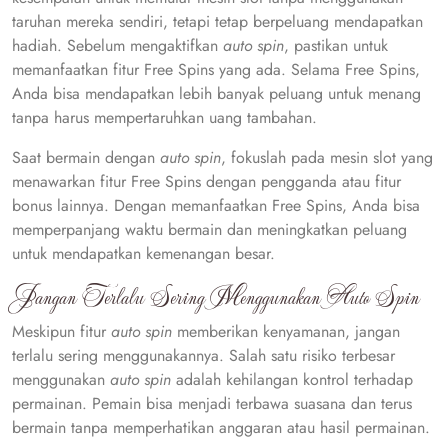
taruhan mereka sendiri, tetapi tetap berpeluang mendapatkan
hadiah. Sebelum mengaktifkan
auto spin
, pastikan untuk
memanfaatkan fitur Free Spins yang ada. Selama Free Spins,
Anda bisa mendapatkan lebih banyak peluang untuk menang
tanpa harus mempertaruhkan uang tambahan.
Saat bermain dengan
auto spin
, fokuslah pada mesin slot yang
menawarkan fitur Free Spins dengan pengganda atau fitur
bonus lainnya. Dengan memanfaatkan Free Spins, Anda bisa
memperpanjang waktu bermain dan meningkatkan peluang
untuk mendapatkan kemenangan besar.
Jangan Terlalu Sering Menggunakan Auto Spin
Meskipun fitur
auto spin
memberikan kenyamanan, jangan
terlalu sering menggunakannya. Salah satu risiko terbesar
menggunakan
auto spin
adalah kehilangan kontrol terhadap
permainan. Pemain bisa menjadi terbawa suasana dan terus
bermain tanpa memperhatikan anggaran atau hasil permainan.