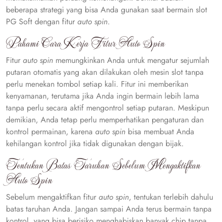
beberapa strategi yang bisa Anda gunakan saat bermain slot
PG Soft dengan fitur
auto spin
.
Pahami Cara Kerja Fitur Auto Spin
Fitur
auto spin
memungkinkan Anda untuk mengatur sejumlah
putaran otomatis yang akan dilakukan oleh mesin slot tanpa
perlu menekan tombol setiap kali. Fitur ini memberikan
kenyamanan, terutama jika Anda ingin bermain lebih lama
tanpa perlu secara aktif mengontrol setiap putaran. Meskipun
demikian, Anda tetap perlu memperhatikan pengaturan dan
kontrol permainan, karena
auto spin
bisa membuat Anda
kehilangan kontrol jika tidak digunakan dengan bijak.
Tentukan Batas Taruhan Sebelum Mengaktifkan
Auto Spin
Sebelum mengaktifkan fitur
auto spin
, tentukan terlebih dahulu
batas taruhan Anda. Jangan sampai Anda terus bermain tanpa
kontrol, yang bisa berisiko menghabiskan banyak chip tanpa