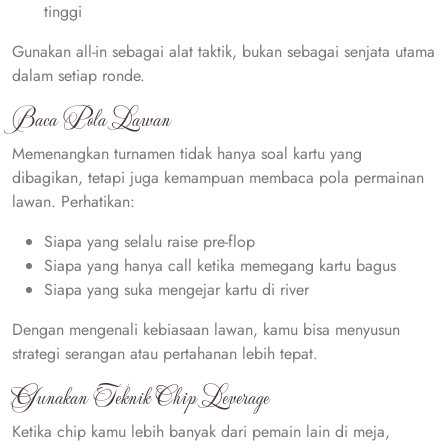
tinggi
Gunakan all-in sebagai alat taktik, bukan sebagai senjata utama
dalam setiap ronde.
Baca Pola Lawan
Memenangkan turnamen tidak hanya soal kartu yang
dibagikan, tetapi juga kemampuan membaca pola permainan
lawan. Perhatikan:
Siapa yang selalu raise pre-flop
Siapa yang hanya call ketika memegang kartu bagus
Siapa yang suka mengejar kartu di river
Dengan mengenali kebiasaan lawan, kamu bisa menyusun
strategi serangan atau pertahanan lebih tepat.
Gunakan Teknik Chip Leverage
Ketika chip kamu lebih banyak dari pemain lain di meja,