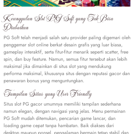
Keunggulan Slot PG Soft yang Tak Bisa
Diabaikan
PG Soft telah menjadi salah satu provider paling digemari oleh
penggemar slot online berkat desain grafis yang luar biasa,
gameplay interaktif, serta fitur-fitur menarik seperti scatter, free
spin, dan buy feature. Namun, semua fitur tersebut akan lebih
maksimal jika dimainkan di situs slot yang mendukung
performa maksimal, khususnya situs dengan reputasi gacor dan
penawaran bonus yang menguntungkan.
Tampilan Situs yang User Friendly
Situs slot PG gacor umumnya memiliki tampilan sederhana
namun elegan, dengan navigasi yang jelas. Menu permainan
PG Soft mudah ditemukan, pencarian game lancar, dan
loading game cepat tanpa hambatan. Baik diakses dari
desktop maupun ponsel, pengalaman bermain tetap stabil dan