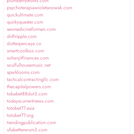
plumberryworks.com
psychoterapiawioletanowak.com
quickultimate.com
quirkyquester.com
sexmedicineformen.com
shiftripple.com
slotterpercaya.co
smartcoolbox.com
sohanjitfinances.com
soulfulhousemusic.net
sparklooms.com
tacticalcontractingllc.com
thecapitalpowers.com
tobabet88slot3.com
todayscurrentnews.com
totobet77.asia
totobet77.org
trendingpublication.com
ufabettererum3.com