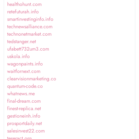
healthohunt.com
retefuturah.info
smartinvestinginfo.info
technewsalliance.com
technonetmarket.com
tedstanger.net
ufabett732um3.com
uskola.info
wagonpaints.info
waitfornext.com
clearvisionmarketing.co
quantum-code.co
whatnews.me
final-dream.com
finest-replica.net
gestioneinh.info
prosportdaily.net
salesinvest22.com
teseract.org