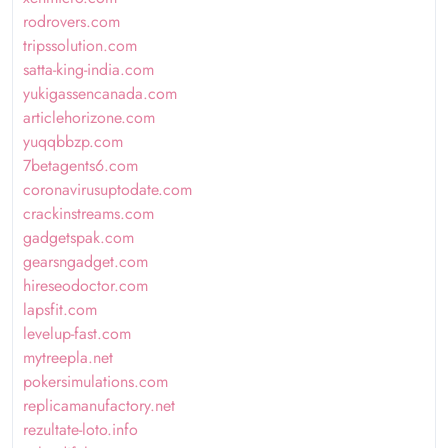
rodrovers.com
tripssolution.com
satta-king-india.com
yukigassencanada.com
articlehorizone.com
yuqqbbzp.com
7betagents6.com
coronavirusuptodate.com
crackinstreams.com
gadgetspak.com
gearsngadget.com
hireseodoctor.com
lapsfit.com
levelup-fast.com
mytreepla.net
pokersimulations.com
replicamanufactory.net
rezultate-loto.info