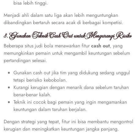
bisa lebih tinggi.
Menjadi ahli dalam satu liga akan lebih menguntungkan
dibandingkan bertaruh secara acak di berbagai kompetisi.
8. Gunakan Teknik Cash Out untuk Mengurangi Risiko
Beberapa situs judi bola menawarkan fitur
cash out
, yang
memungkinkan pemain untuk mengambil keuntungan sebelum
pertandingan selesai.
Gunakan cash out jika tim yang didukung sedang unggul
tetapi berisiko kebobolan.
Kurangi kerugian dengan menarik dana sebelum taruhan
benar-benar kalah.
Teknik ini cocok bagi pemain yang ingin mengamankan
keuntungan dalam taruhan berjalan.
Dengan strategi yang tepat, fitur ini bisa membantu mengontrol
kerugian dan meningkatkan keuntungan jangka panjang.