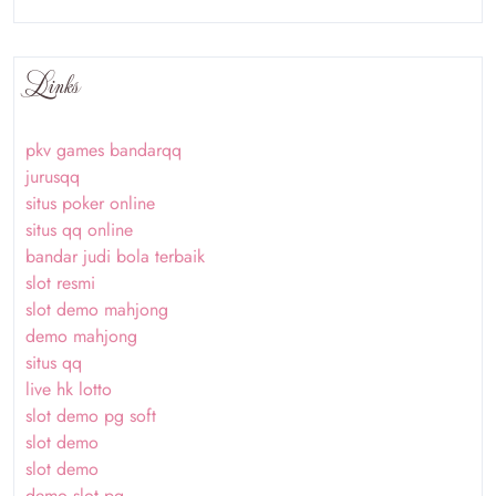
Links
pkv games bandarqq
jurusqq
situs poker online
situs qq online
bandar judi bola terbaik
slot resmi
slot demo mahjong
demo mahjong
situs qq
live hk lotto
slot demo pg soft
slot demo
slot demo
demo slot pg