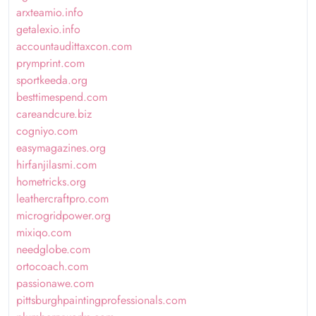
arxteamio.info
getalexio.info
accountaudittaxcon.com
prymprint.com
sportkeeda.org
besttimespend.com
careandcure.biz
cogniyo.com
easymagazines.org
hirfanjilasmi.com
hometricks.org
leathercraftpro.com
microgridpower.org
mixiqo.com
needglobe.com
ortocoach.com
passionawe.com
pittsburghpaintingprofessionals.com