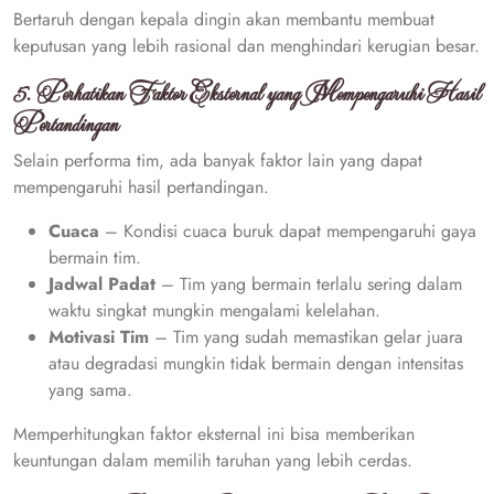
Bertaruh dengan kepala dingin akan membantu membuat
keputusan yang lebih rasional dan menghindari kerugian besar.
5. Perhatikan Faktor Eksternal yang Mempengaruhi Hasil
Pertandingan
Selain performa tim, ada banyak faktor lain yang dapat
mempengaruhi hasil pertandingan.
Cuaca
– Kondisi cuaca buruk dapat mempengaruhi gaya
bermain tim.
Jadwal Padat
– Tim yang bermain terlalu sering dalam
waktu singkat mungkin mengalami kelelahan.
Motivasi Tim
– Tim yang sudah memastikan gelar juara
atau degradasi mungkin tidak bermain dengan intensitas
yang sama.
Memperhitungkan faktor eksternal ini bisa memberikan
keuntungan dalam memilih taruhan yang lebih cerdas.