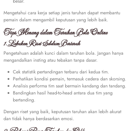
besar.
Mengetahui cara kerja setiap jenis taruhan dapat membantu
pemain dalam mengambil keputusan yang lebih baik.
Tips Menang dalam Taruhan Bola Online
1. Lakukan Riset Sebelum Bertaruh
Pengetahuan adalah kunci dalam taruhan bola. Jangan hanya
mengandalkan insting atau tebakan tanpa dasar.
Cek statistik pertandingan terbaru dari kedua tim.
Perhatikan kondisi pemain, termasuk cedera dan skorsing.
Analisis performa tim saat bermain kandang dan tandang.
Bandingkan hasil head-to-head antara dua tim yang
bertanding.
Dengan riset yang baik, keputusan taruhan akan lebih akurat
dan tidak hanya berdasarkan emosi.