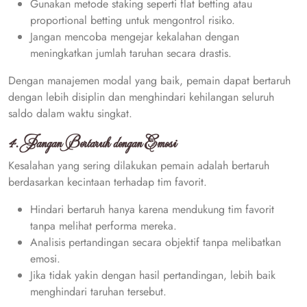
Gunakan metode staking seperti flat betting atau
proportional betting untuk mengontrol risiko.
Jangan mencoba mengejar kekalahan dengan
meningkatkan jumlah taruhan secara drastis.
Dengan manajemen modal yang baik, pemain dapat bertaruh
dengan lebih disiplin dan menghindari kehilangan seluruh
saldo dalam waktu singkat.
4. Jangan Bertaruh dengan Emosi
Kesalahan yang sering dilakukan pemain adalah bertaruh
berdasarkan kecintaan terhadap tim favorit.
Hindari bertaruh hanya karena mendukung tim favorit
tanpa melihat performa mereka.
Analisis pertandingan secara objektif tanpa melibatkan
emosi.
Jika tidak yakin dengan hasil pertandingan, lebih baik
menghindari taruhan tersebut.