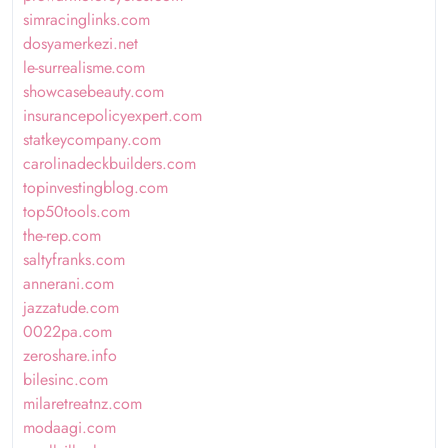
simracinglinks.com
dosyamerkezi.net
le-surrealisme.com
showcasebeauty.com
insurancepolicyexpert.com
statkeycompany.com
carolinadeckbuilders.com
topinvestingblog.com
top50tools.com
the-rep.com
saltyfranks.com
annerani.com
jazzatude.com
0022pa.com
zeroshare.info
bilesinc.com
milaretreatnz.com
modaagi.com