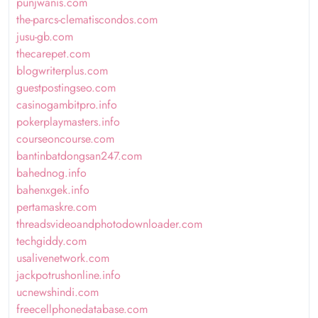
punjwanis.com
the-parcs-clematiscondos.com
jusu-gb.com
thecarepet.com
blogwriterplus.com
guestpostingseo.com
casinogambitpro.info
pokerplaymasters.info
courseoncourse.com
bantinbatdongsan247.com
bahednog.info
bahenxgek.info
pertamaskre.com
threadsvideoandphotodownloader.com
techgiddy.com
usalivenetwork.com
jackpotrushonline.info
ucnewshindi.com
freecellphonedatabase.com