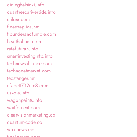
dininghelsinki.info
duanfrescariverside.info
etilerx.com
finestreplica.net
flounderandfumble.com
healthohunt.com
retefuturah.info
smartinvestinginfo.info
technewsalliance.com
technonetmarket.com
tedstanger.net
ufabett732um3.com
uskola.info
wagonpaints.info
waitfornext.com
clearvisionmarketing.co
quantum-code.co
whatnews.me
final-dream.com