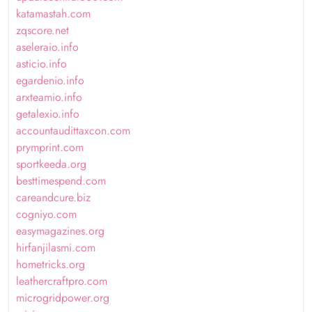
katamastah.com
zqscore.net
aseleraio.info
asticio.info
egardenio.info
arxteamio.info
getalexio.info
accountaudittaxcon.com
prymprint.com
sportkeeda.org
besttimespend.com
careandcure.biz
cogniyo.com
easymagazines.org
hirfanjilasmi.com
hometricks.org
leathercraftpro.com
microgridpower.org