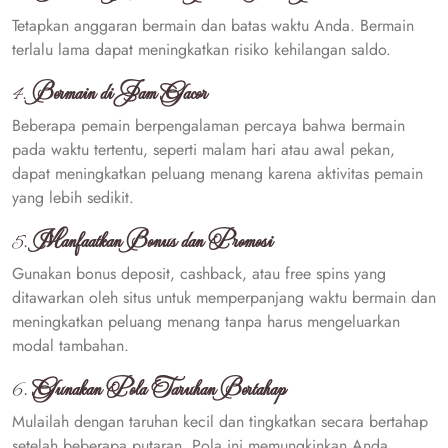
Tetapkan anggaran bermain dan batas waktu Anda. Bermain
terlalu lama dapat meningkatkan risiko kehilangan saldo.
4.
Bermain di Jam Gacor
Beberapa pemain berpengalaman percaya bahwa bermain
pada waktu tertentu, seperti malam hari atau awal pekan,
dapat meningkatkan peluang menang karena aktivitas pemain
yang lebih sedikit.
5.
Manfaatkan Bonus dan Promosi
Gunakan bonus deposit, cashback, atau free spins yang
ditawarkan oleh situs untuk memperpanjang waktu bermain dan
meningkatkan peluang menang tanpa harus mengeluarkan
modal tambahan.
6.
Gunakan Pola Taruhan Bertahap
Mulailah dengan taruhan kecil dan tingkatkan secara bertahap
setelah beberapa putaran. Pola ini memungkinkan Anda