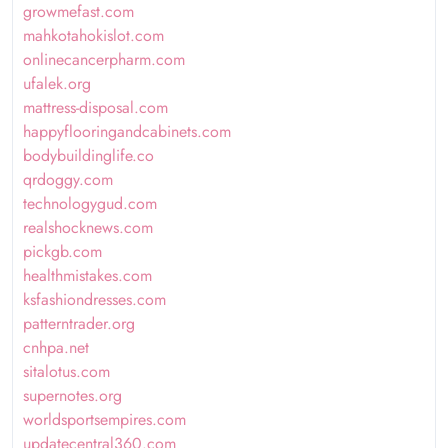
growmefast.com
mahkotahokislot.com
onlinecancerpharm.com
ufalek.org
mattress-disposal.com
happyflooringandcabinets.com
bodybuildinglife.co
qrdoggy.com
technologygud.com
realshocknews.com
pickgb.com
healthmistakes.com
ksfashiondresses.com
patterntrader.org
cnhpa.net
sitalotus.com
supernotes.org
worldsportsempires.com
updatecentral360.com