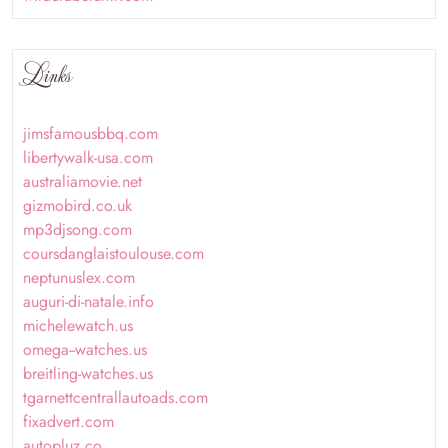
Links
jimsfamousbbq.com
libertywalk-usa.com
australiamovie.net
gizmobird.co.uk
mp3djsong.com
coursdanglaistoulouse.com
neptunuslex.com
auguri-di-natale.info
michelewatch.us
omega--watches.us
breitling-watches.us
tgarnettcentrallautoads.com
fixadvert.com
autopluz.co