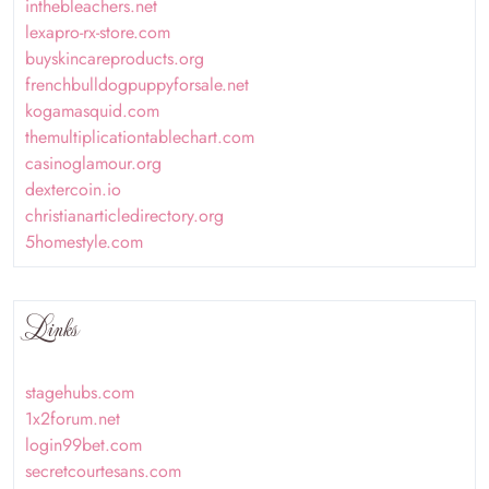
inthebleachers.net
lexapro-rx-store.com
buyskincareproducts.org
frenchbulldogpuppyforsale.net
kogamasquid.com
themultiplicationtablechart.com
casinoglamour.org
dextercoin.io
christianarticledirectory.org
5homestyle.com
Links
stagehubs.com
1x2forum.net
login99bet.com
secretcourtesans.com