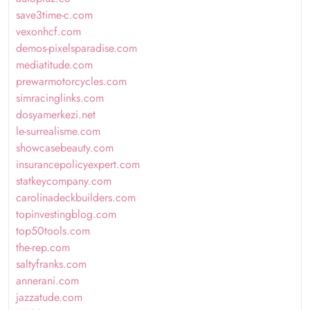
save3time-c.com
vexonhcf.com
demos-pixelsparadise.com
mediatitude.com
prewarmotorcycles.com
simracinglinks.com
dosyamerkezi.net
le-surrealisme.com
showcasebeauty.com
insurancepolicyexpert.com
statkeycompany.com
carolinadeckbuilders.com
topinvestingblog.com
top50tools.com
the-rep.com
saltyfranks.com
annerani.com
jazzatude.com