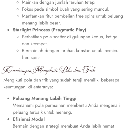
Mainkan dengan jumlah taruhan tetap.
Fokus pada simbol buah yang sering muncul.
Manfaatkan fitur pembelian free spins untuk peluang
menang lebih besar.
Starlight Princess (Pragmatic Play)
Perhatikan pola scatter di gulungan kedua, ketiga,
dan keempat.
Bermainlah dengan taruhan konstan untuk memicu
free spins.
Keuntungan Mengikuti Pola dan Trik
Mengikuti pola dan trik yang sudah teruji memiliki beberapa
keuntungan, di antaranya:
Peluang Menang Lebih Tinggi
Memahami pola permainan membantu Anda mengenali
peluang terbaik untuk menang.
Efisiensi Modal
Bermain dengan strategi membuat Anda lebih hemat