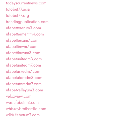
todayscurrentnews.com
totobet77.asia
totobet77.org
trendingpublication.com
ufabettererum3.com
ufabettermentm4.com
ufabettersum7.com
ufabettinwm7.com
ufabettinwum3.com
ufabetunitedm3.com
ufabetunitedm7.com
ufabetuskedm7.com
ufabetutoredm3.com
ufabetutoredm7.com
ufabetvalleyum3.com
veloxview.com
westufabetm3.com
whiskeybrothersllc.com
wildufabetum7.com