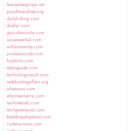
lewisenterprises.net
pcsoftwarefree.org
dailylinking.com
dnafyx.com
giocolenuvole.com
iyouessential.com
withloveamity.com
youlearncode.com
fxyatirim.com
abbuguide.com
technologyresult.com
webhostingoffers.org
whatszow.com
ehomeamerca.com
techintendo.com
techgreenpure.com
bestdropshipstore.com
cartelreviews.com
surfsway.com