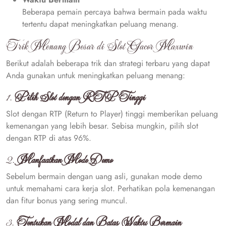
Beberapa pemain percaya bahwa bermain pada waktu
tertentu dapat meningkatkan peluang menang.
Trik Menang Besar di Slot Gacor Maxwin
Berikut adalah beberapa trik dan strategi terbaru yang dapat
Anda gunakan untuk meningkatkan peluang menang:
1.
Pilih Slot dengan RTP Tinggi
Slot dengan RTP (Return to Player) tinggi memberikan peluang
kemenangan yang lebih besar. Sebisa mungkin, pilih slot
dengan RTP di atas 96%.
2.
Manfaatkan Mode Demo
Sebelum bermain dengan uang asli, gunakan mode demo
untuk memahami cara kerja slot. Perhatikan pola kemenangan
dan fitur bonus yang sering muncul.
3.
Tentukan Modal dan Batas Waktu Bermain