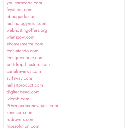
youlearncode.com
fxyatirim.com
abbuguide.com
technologyresult.com
webhostingoffers.org
whatszow.com
ehomeamerca.com
techintendo.com
techgreenpure.com
bestdropshipstore.com
cartelreviews.com
surfsway.com
nailartproduct.com
digitactseed.com
lvlcraft.com
90secondmoneyloans.com
xenmicro.com
rodrovers.com
tripssolution.com