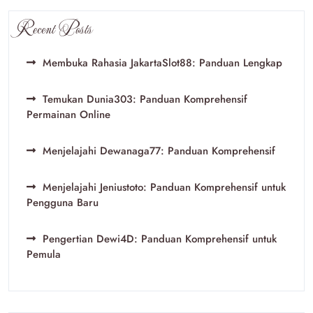
Recent Posts
Membuka Rahasia JakartaSlot88: Panduan Lengkap
Temukan Dunia303: Panduan Komprehensif
Permainan Online
Menjelajahi Dewanaga77: Panduan Komprehensif
Menjelajahi Jeniustoto: Panduan Komprehensif untuk
Pengguna Baru
Pengertian Dewi4D: Panduan Komprehensif untuk
Pemula