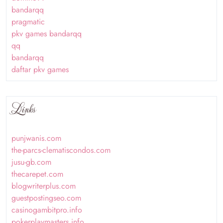
bandarqq
pragmatic
pkv games bandarqq
qq
bandarqq
daftar pkv games
Links
punjwanis.com
the-parcs-clematiscondos.com
jusu-gb.com
thecarepet.com
blogwriterplus.com
guestpostingseo.com
casinogambitpro.info
pokerplaymasters.info