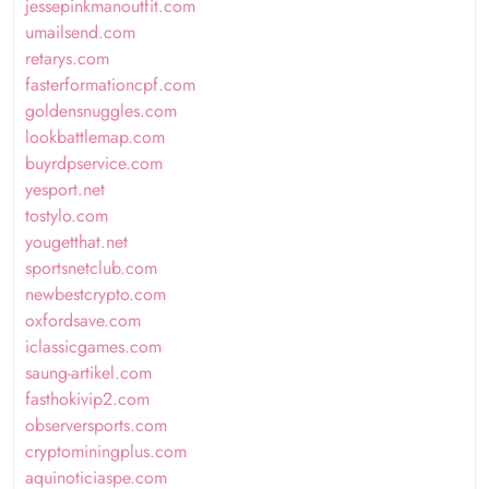
jessepinkmanoutfit.com
umailsend.com
retarys.com
fasterformationcpf.com
goldensnuggles.com
lookbattlemap.com
buyrdpservice.com
yesport.net
tostylo.com
yougetthat.net
sportsnetclub.com
newbestcrypto.com
oxfordsave.com
iclassicgames.com
saung-artikel.com
fasthokivip2.com
observersports.com
cryptominingplus.com
aquinoticiaspe.com