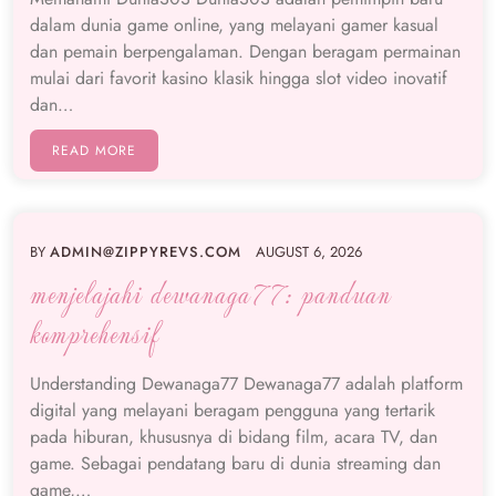
dalam dunia game online, yang melayani gamer kasual
dan pemain berpengalaman. Dengan beragam permainan
mulai dari favorit kasino klasik hingga slot video inovatif
dan…
READ MORE
BY
ADMIN@ZIPPYREVS.COM
AUGUST 6, 2026
menjelajahi dewanaga77: panduan
komprehensif
Understanding Dewanaga77 Dewanaga77 adalah platform
digital yang melayani beragam pengguna yang tertarik
pada hiburan, khususnya di bidang film, acara TV, dan
game. Sebagai pendatang baru di dunia streaming dan
game,…