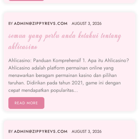
BY
ADMIN@ZIPPYREVS.COM
AUGUST 3, 2026
semua yang perlu anda ketahui tentang
ahlicasino
Ahlicasino: Panduan Komprehensif 1. Apa itu Ahlicasino?
Ahlicasino adalah platform permainan online yang
menawarkan beragam permainan kasino dan pilihan
taruhan. Didirikan pada tahun 2021, game ini dengan
cepat mendapatkan popularitas…
READ MORE
BY
ADMIN@ZIPPYREVS.COM
AUGUST 3, 2026