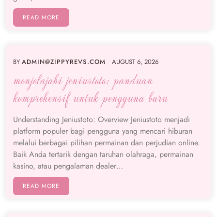
READ MORE
BY
ADMIN@ZIPPYREVS.COM
AUGUST 6, 2026
menjelajahi jeniustoto: panduan
komprehensif untuk pengguna baru
Understanding Jeniustoto: Overview Jeniustoto menjadi
platform populer bagi pengguna yang mencari hiburan
melalui berbagai pilihan permainan dan perjudian online.
Baik Anda tertarik dengan taruhan olahraga, permainan
kasino, atau pengalaman dealer…
READ MORE