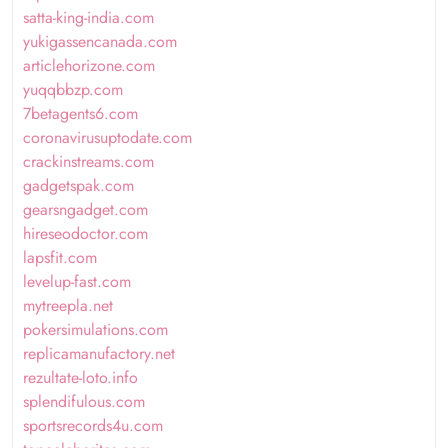
satta-king-india.com
yukigassencanada.com
articlehorizone.com
yuqqbbzp.com
7betagents6.com
coronavirusuptodate.com
crackinstreams.com
gadgetspak.com
gearsngadget.com
hireseodoctor.com
lapsfit.com
levelup-fast.com
mytreepla.net
pokersimulations.com
replicamanufactory.net
rezultate-loto.info
splendifulous.com
sportsrecords4u.com