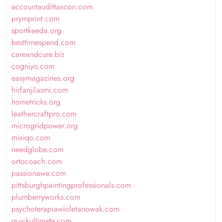
accountaudittaxcon.com
prymprint.com
sportkeeda.org
besttimespend.com
careandcure.biz
cogniyo.com
easymagazines.org
hirfanjilasmi.com
hometricks.org
leathercraftpro.com
microgridpower.org
mixiqo.com
needglobe.com
ortocoach.com
passionawe.com
pittsburghpaintingprofessionals.com
plumberryworks.com
psychoterapiawioletanowak.com
quickultimate.com