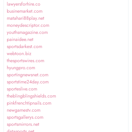
lawyersforhire.co
businemarket.com
matahari88play.net
moneydescriptor.com
youthsmagazine.com
painaidee.net
sportsdarkest.com
webtoon.biz
thesportswires.com
hyungpro.com
sportingnewsnet.com
sportstime24day.com
sporteslive.com
theblingblingshields.com
pinkfrenchtipnails.com
newgamestv.com
sportsgallerys.com
sportsmirrors.net
datasports.net