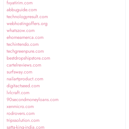
fxyatirim.com
abbuguide.com
technologyresult.com
webhostingoffers.org
whatszow.com
ehomeamerca.com
techintendo.com
techgreenpure.com
bestdropshipstore.com
cartelreviews.com
surfsway.com
nailartproduct.com
digitactseed.com
lvlcraft.com
90secondmoneyloans.com
xenmicro.com
rodrovers.com
tripssolution.com
satta-king-india.com