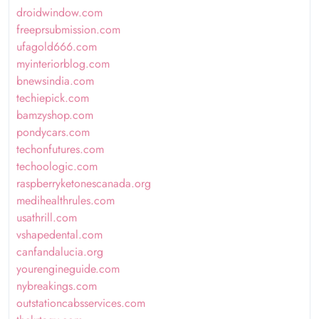
droidwindow.com
freeprsubmission.com
ufagold666.com
myinteriorblog.com
bnewsindia.com
techiepick.com
bamzyshop.com
pondycars.com
techonfutures.com
techoologic.com
raspberryketonescanada.org
medihealthrules.com
usathrill.com
vshapedental.com
canfandalucia.org
yourengineguide.com
nybreakings.com
outstationcabsservices.com