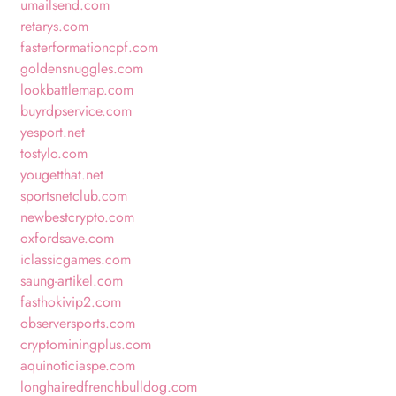
umailsend.com
retarys.com
fasterformationcpf.com
goldensnuggles.com
lookbattlemap.com
buyrdpservice.com
yesport.net
tostylo.com
yougetthat.net
sportsnetclub.com
newbestcrypto.com
oxfordsave.com
iclassicgames.com
saung-artikel.com
fasthokivip2.com
observersports.com
cryptominingplus.com
aquinoticiaspe.com
longhairedfrenchbulldog.com