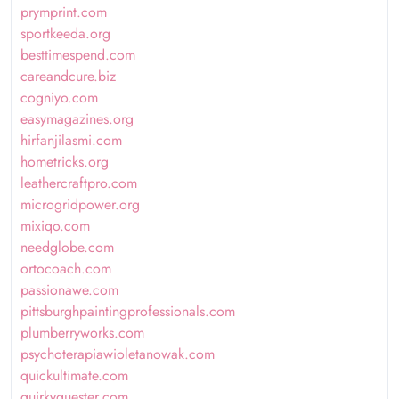
prymprint.com
sportkeeda.org
besttimespend.com
careandcure.biz
cogniyo.com
easymagazines.org
hirfanjilasmi.com
hometricks.org
leathercraftpro.com
microgridpower.org
mixiqo.com
needglobe.com
ortocoach.com
passionawe.com
pittsburghpaintingprofessionals.com
plumberryworks.com
psychoterapiawioletanowak.com
quickultimate.com
quirkyquester.com