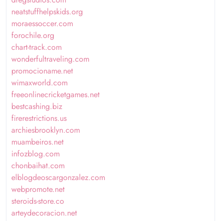
neatstuffhelpskids.org
moraessoccer.com
forochile.org
chart-track.com
wonderfultraveling.com
promocioname.net
wimaxworld.com
freeonlinecricketgames.net
bestcashing.biz
firerestrictions.us
archiesbrooklyn.com
muambeiros.net
infozblog.com
chonbaihat.com
elblogdeoscargonzalez.com
webpromote.net
steroids-store.co
arteydecoracion.net