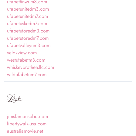
ufabettinwum3.com
ufabetunitedm3.com
ufabetunitedm7.com
ufabetuskedm7.com
ufabetutoredm3.com
ufabetutoredm7.com
ufabetvalleyum3.com
veloxview.com
westufabetm3.com
whiskeybrothersllc.com
wildufabetum7.com
Links
jimsfamousbbq.com
libertywalk-usa.com
australiamovie.net