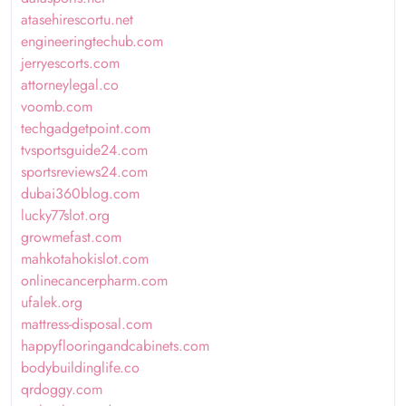
atasehirescortu.net
engineeringtechub.com
jerryescorts.com
attorneylegal.co
voomb.com
techgadgetpoint.com
tvsportsguide24.com
sportsreviews24.com
dubai360blog.com
lucky77slot.org
growmefast.com
mahkotahokislot.com
onlinecancerpharm.com
ufalek.org
mattress-disposal.com
happyflooringandcabinets.com
bodybuildinglife.co
qrdoggy.com