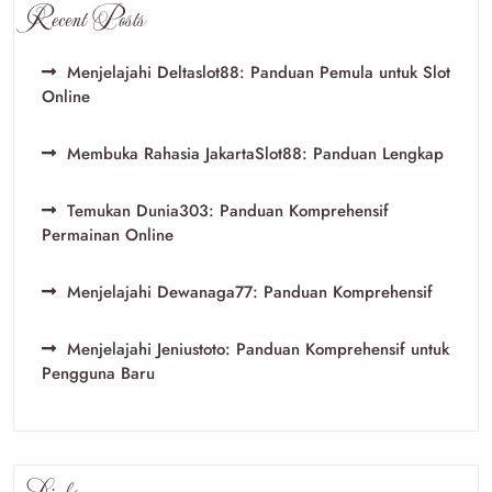
Recent Posts
Menjelajahi Deltaslot88: Panduan Pemula untuk Slot
Online
Membuka Rahasia JakartaSlot88: Panduan Lengkap
Temukan Dunia303: Panduan Komprehensif
Permainan Online
Menjelajahi Dewanaga77: Panduan Komprehensif
Menjelajahi Jeniustoto: Panduan Komprehensif untuk
Pengguna Baru