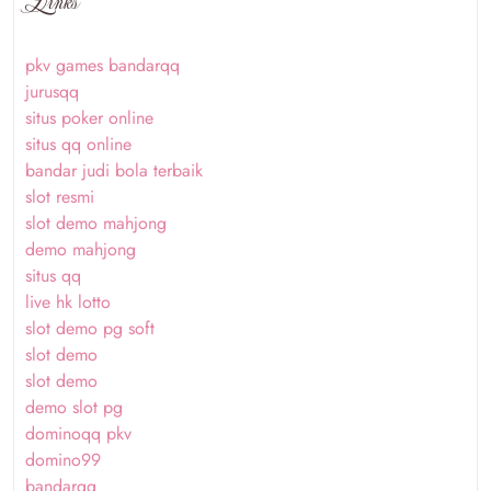
Links
pkv games bandarqq
jurusqq
situs poker online
situs qq online
bandar judi bola terbaik
slot resmi
slot demo mahjong
demo mahjong
situs qq
live hk lotto
slot demo pg soft
slot demo
slot demo
demo slot pg
dominoqq pkv
domino99
bandarqq