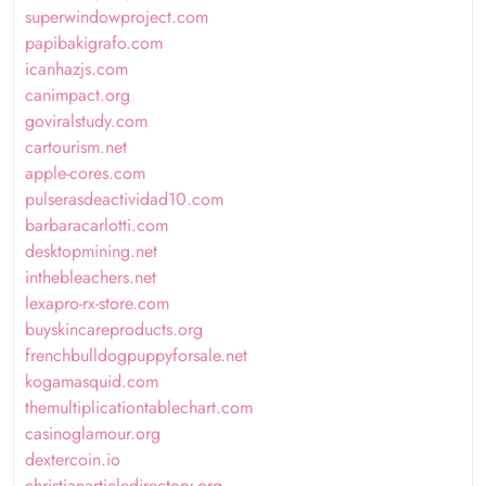
superwindowproject.com
papibakigrafo.com
icanhazjs.com
canimpact.org
goviralstudy.com
cartourism.net
apple-cores.com
pulserasdeactividad10.com
barbaracarlotti.com
desktopmining.net
inthebleachers.net
lexapro-rx-store.com
buyskincareproducts.org
frenchbulldogpuppyforsale.net
kogamasquid.com
themultiplicationtablechart.com
casinoglamour.org
dextercoin.io
christianarticledirectory.org