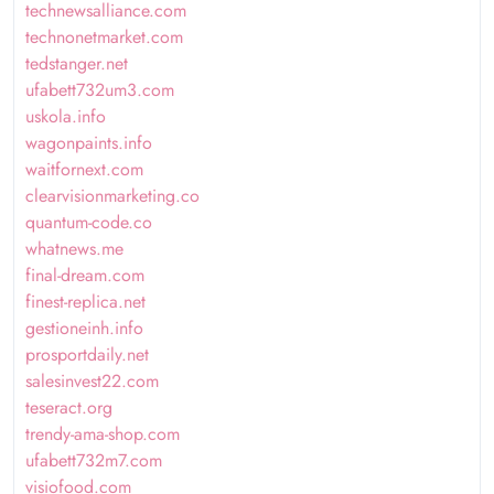
technewsalliance.com
technonetmarket.com
tedstanger.net
ufabett732um3.com
uskola.info
wagonpaints.info
waitfornext.com
clearvisionmarketing.co
quantum-code.co
whatnews.me
final-dream.com
finest-replica.net
gestioneinh.info
prosportdaily.net
salesinvest22.com
teseract.org
trendy-ama-shop.com
ufabett732m7.com
visiofood.com