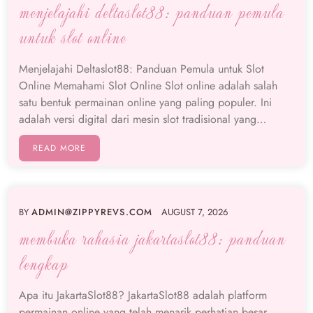
menjelajahi deltaslot88: panduan pemula
untuk slot online
Menjelajahi Deltaslot88: Panduan Pemula untuk Slot
Online Memahami Slot Online Slot online adalah salah
satu bentuk permainan online yang paling populer. Ini
adalah versi digital dari mesin slot tradisional yang…
READ MORE
BY
ADMIN@ZIPPYREVS.COM
AUGUST 7, 2026
membuka rahasia jakartaslot88: panduan
lengkap
Apa itu JakartaSlot88? JakartaSlot88 adalah platform
permainan online yang telah menarik perhatian besar