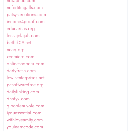
nofaphub.com
nefertitingalls.com
patsyscreations.com
income4proof.com
educaritas.org
lensajelajah.com
betflik09.net
ncaq.org
xenmicro.com
onlineshopera.com
dartyfresh.com
lewisenterprises.net
pcsoftwarefree.org
dailylinking.com
dnafyx.com
giocolenuvole.com
iyouessential.com
withloveamity.com
youlearncode.com