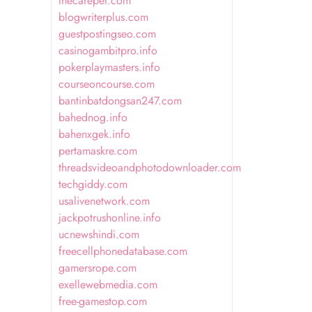
thecarepet.com
blogwriterplus.com
guestpostingseo.com
casinogambitpro.info
pokerplaymasters.info
courseoncourse.com
bantinbatdongsan247.com
bahednog.info
bahenxgek.info
pertamaskre.com
threadsvideoandphotodownloader.com
techgiddy.com
usalivenetwork.com
jackpotrushonline.info
ucnewshindi.com
freecellphonedatabase.com
gamersrope.com
exellewebmedia.com
free-gamestop.com