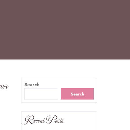
er
Search
Search
Recent Posts