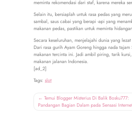
meminta rekomendasi dari staf, karena mereka 
Selain itu, bersiaplah untuk rasa pedas yang mer
sambal, saus cabai yang berapi -api yang mena
makanan pedas, pastikan untuk meminta hidangan
Secara keseluruhan, menjelajahi dunia yang lezat
Dari rasa gurih Ayam Goreng hingga nada tajam S
makanan tercinta ini. Jadi ambil piring, tarik ku
makanan jalanan Indonesia.
[ad_2]
Tags:
slot
Post
Temui Blogger Misterius Di Balik Bosku777:
Pandangan Bagian Dalam pada Sensasi Interne
navigation