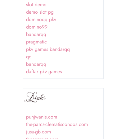
slot demo
demo slot pg
dominoqq pkv
domino99
bandarqq
pragmatic
pkv games bandarqq
qq
bandarqq
daftar pkv games
Links
punjwanis.com
the-parcs-clematiscondos.com
jusu-gb.com