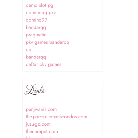
demo slot pg
dominoqq pkv
domino99
bandarqq
pragmatic
pkv games bandarqq
qq
bandarqq
daftar pkv games
Links
punjwanis.com
the-parcs-clematiscondos.com
jusu-gb.com
thecarepet.com