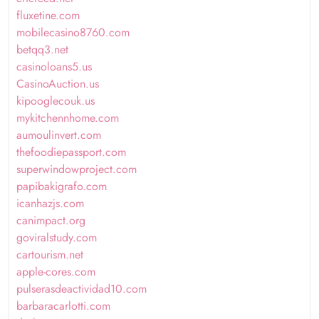
fluxetine.com
mobilecasino8760.com
betqq3.net
casinoloans5.us
CasinoAuction.us
kipooglecouk.us
mykitchennhome.com
aumoulinvert.com
thefoodiepassport.com
superwindowproject.com
papibakigrafo.com
icanhazjs.com
canimpact.org
goviralstudy.com
cartourism.net
apple-cores.com
pulserasdeactividad10.com
barbaracarlotti.com