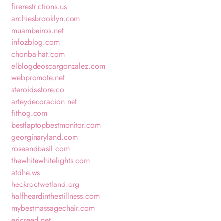
firerestrictions.us
archiesbrooklyn.com
muambeiros.net
infozblog.com
chonbaihat.com
elblogdeoscargonzalez.com
webpromote.net
steroids-store.co
arteydecoracion.net
fithog.com
bestlaptopbestmonitor.com
georginaryland.com
roseandbasil.com
thewhitewhitelights.com
atdhe.ws
heckrodtwetland.org
halfheardinthestillness.com
mybestmassagechair.com
ericreed.net