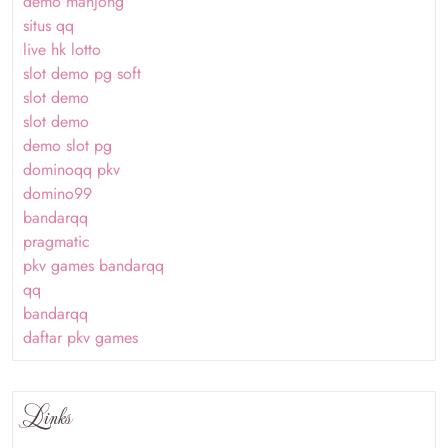
demo mahjong
situs qq
live hk lotto
slot demo pg soft
slot demo
slot demo
demo slot pg
dominoqq pkv
domino99
bandarqq
pragmatic
pkv games bandarqq
qq
bandarqq
daftar pkv games
Links