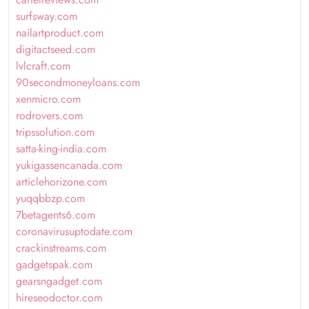
surfsway.com
nailartproduct.com
digitactseed.com
lvlcraft.com
90secondmoneyloans.com
xenmicro.com
rodrovers.com
tripssolution.com
satta-king-india.com
yukigassencanada.com
articlehorizone.com
yuqqbbzp.com
7betagents6.com
coronavirusuptodate.com
crackinstreams.com
gadgetspak.com
gearsngadget.com
hireseodoctor.com