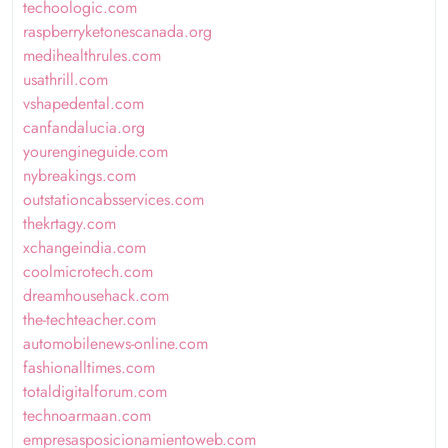
techoologic.com
raspberryketonescanada.org
medihealthrules.com
usathrill.com
vshapedental.com
canfandalucia.org
yourengineguide.com
nybreakings.com
outstationcabsservices.com
thekrtagy.com
xchangeindia.com
coolmicrotech.com
dreamhousehack.com
the-techteacher.com
automobilenews-online.com
fashionalltimes.com
totaldigitalforum.com
technoarmaan.com
empresasposicionamientoweb.com