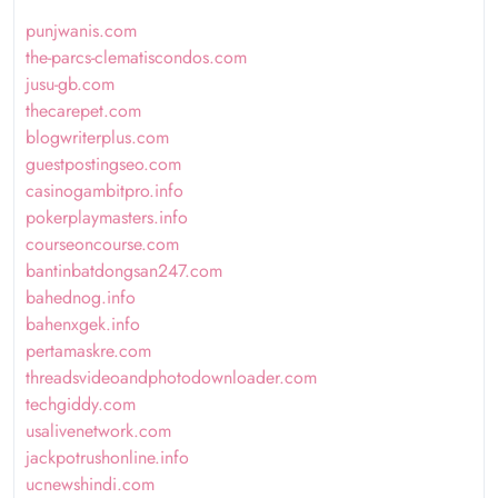
punjwanis.com
the-parcs-clematiscondos.com
jusu-gb.com
thecarepet.com
blogwriterplus.com
guestpostingseo.com
casinogambitpro.info
pokerplaymasters.info
courseoncourse.com
bantinbatdongsan247.com
bahednog.info
bahenxgek.info
pertamaskre.com
threadsvideoandphotodownloader.com
techgiddy.com
usalivenetwork.com
jackpotrushonline.info
ucnewshindi.com