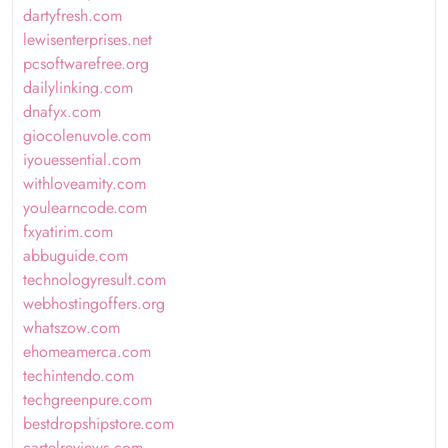
dartyfresh.com
lewisenterprises.net
pcsoftwarefree.org
dailylinking.com
dnafyx.com
giocolenuvole.com
iyouessential.com
withloveamity.com
youlearncode.com
fxyatirim.com
abbuguide.com
technologyresult.com
webhostingoffers.org
whatszow.com
ehomeamerca.com
techintendo.com
techgreenpure.com
bestdropshipstore.com
cartelreviews.com