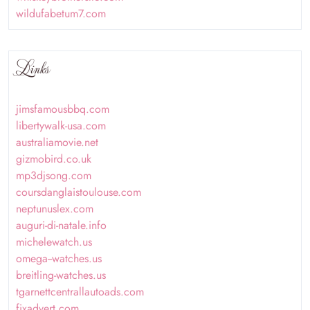
wildufabetum7.com
Links
jimsfamousbbq.com
libertywalk-usa.com
australiamovie.net
gizmobird.co.uk
mp3djsong.com
coursdanglaistoulouse.com
neptunuslex.com
auguri-di-natale.info
michelewatch.us
omega--watches.us
breitling-watches.us
tgarnettcentrallautoads.com
fixadvert.com