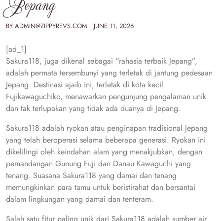
Jepang
BY
ADMIN@ZIPPYREVS.COM
JUNE 11, 2026
[ad_1]
Sakura118, juga dikenal sebagai “rahasia terbaik Jepang”,
adalah permata tersembunyi yang terletak di jantung pedesaan
Jepang. Destinasi ajaib ini, terletak di kota kecil
Fujikawaguchiko, menawarkan pengunjung pengalaman unik
dan tak terlupakan yang tidak ada duanya di Jepang.
Sakura118 adalah ryokan atau penginapan tradisional Jepang
yang telah beroperasi selama beberapa generasi. Ryokan ini
dikelilingi oleh keindahan alam yang menakjubkan, dengan
pemandangan Gunung Fuji dan Danau Kawaguchi yang
tenang. Suasana Sakura118 yang damai dan tenang
memungkinkan para tamu untuk beristirahat dan bersantai
dalam lingkungan yang damai dan tenteram.
Salah satu fitur paling unik dari Sakura118 adalah sumber air