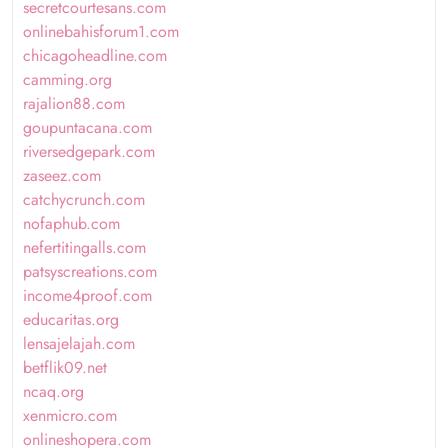
secretcourtesans.com
onlinebahisforum1.com
chicagoheadline.com
camming.org
rajalion88.com
goupuntacana.com
riversedgepark.com
zaseez.com
catchycrunch.com
nofaphub.com
nefertitingalls.com
patsyscreations.com
income4proof.com
educaritas.org
lensajelajah.com
betflik09.net
ncaq.org
xenmicro.com
onlineshopera.com