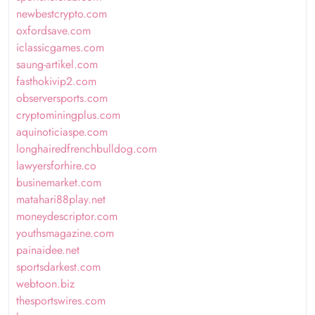
newbestcrypto.com
oxfordsave.com
iclassicgames.com
saung-artikel.com
fasthokivip2.com
observersports.com
cryptominingplus.com
aquinoticiaspe.com
longhairedfrenchbulldog.com
lawyersforhire.co
businemarket.com
matahari88play.net
moneydescriptor.com
youthsmagazine.com
painaidee.net
sportsdarkest.com
webtoon.biz
thesportswires.com