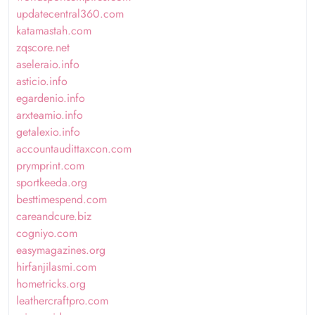
updatecentral360.com
katamastah.com
zqscore.net
aseleraio.info
asticio.info
egardenio.info
arxteamio.info
getalexio.info
accountaudittaxcon.com
prymprint.com
sportkeeda.org
besttimespend.com
careandcure.biz
cogniyo.com
easymagazines.org
hirfanjilasmi.com
hometricks.org
leathercraftpro.com