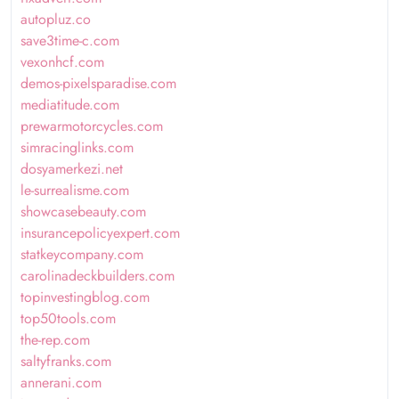
autopluz.co
save3time-c.com
vexonhcf.com
demos-pixelsparadise.com
mediatitude.com
prewarmotorcycles.com
simracinglinks.com
dosyamerkezi.net
le-surrealisme.com
showcasebeauty.com
insurancepolicyexpert.com
statkeycompany.com
carolinadeckbuilders.com
topinvestingblog.com
top50tools.com
the-rep.com
saltyfranks.com
annerani.com