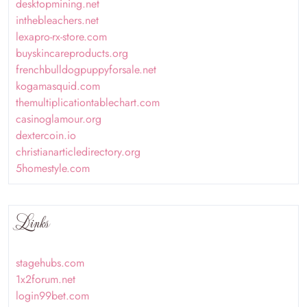
desktopmining.net
inthebleachers.net
lexapro-rx-store.com
buyskincareproducts.org
frenchbulldogpuppyforsale.net
kogamasquid.com
themultiplicationtablechart.com
casinoglamour.org
dextercoin.io
christianarticledirectory.org
5homestyle.com
Links
stagehubs.com
1x2forum.net
login99bet.com