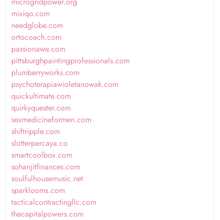
microgridpower.org
mixiqo.com
needglobe.com
ortocoach.com
passionawe.com
pittsburghpaintingprofessionals.com
plumberryworks.com
psychoterapiawioletanowak.com
quickultimate.com
quirkyquester.com
sexmedicineformen.com
shiftripple.com
slotterpercaya.co
smartcoolbox.com
sohanjitfinances.com
soulfulhousemusic.net
sparklooms.com
tacticalcontractingllc.com
thecapitalpowers.com