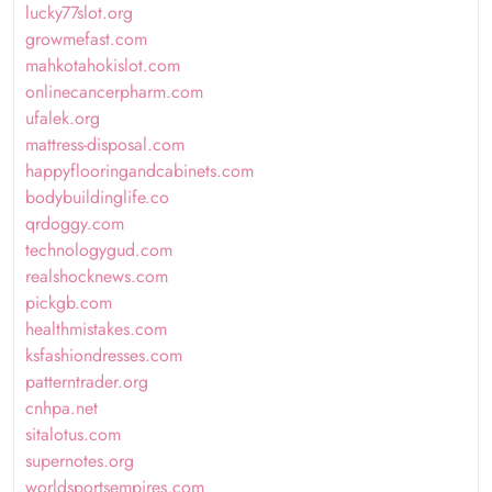
lucky77slot.org
growmefast.com
mahkotahokislot.com
onlinecancerpharm.com
ufalek.org
mattress-disposal.com
happyflooringandcabinets.com
bodybuildinglife.co
qrdoggy.com
technologygud.com
realshocknews.com
pickgb.com
healthmistakes.com
ksfashiondresses.com
patterntrader.org
cnhpa.net
sitalotus.com
supernotes.org
worldsportsempires.com