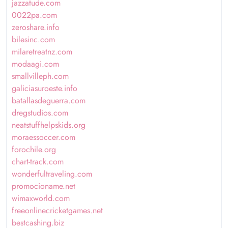
jazzatude.com
0022pa.com
zeroshare.info
bilesinc.com
milaretreatnz.com
modaagi.com
smallvilleph.com
galiciasuroeste.info
batallasdeguerra.com
dregstudios.com
neatstuffhelpskids.org
moraessoccer.com
forochile.org
chart-track.com
wonderfultraveling.com
promocioname.net
wimaxworld.com
freeonlinecricketgames.net
bestcashing.biz