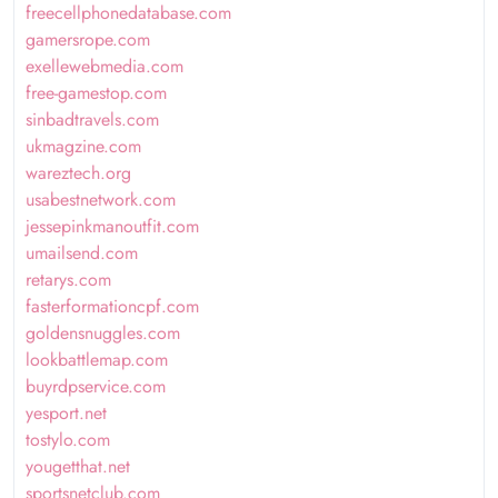
freecellphonedatabase.com
gamersrope.com
exellewebmedia.com
free-gamestop.com
sinbadtravels.com
ukmagzine.com
wareztech.org
usabestnetwork.com
jessepinkmanoutfit.com
umailsend.com
retarys.com
fasterformationcpf.com
goldensnuggles.com
lookbattlemap.com
buyrdpservice.com
yesport.net
tostylo.com
yougetthat.net
sportsnetclub.com