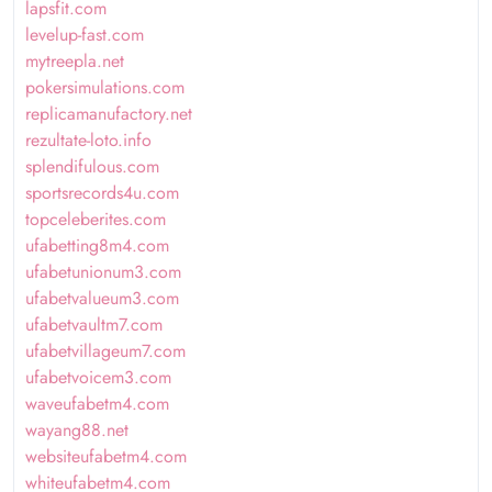
lapsfit.com
levelup-fast.com
mytreepla.net
pokersimulations.com
replicamanufactory.net
rezultate-loto.info
splendifulous.com
sportsrecords4u.com
topceleberites.com
ufabetting8m4.com
ufabetunionum3.com
ufabetvalueum3.com
ufabetvaultm7.com
ufabetvillageum7.com
ufabetvoicem3.com
waveufabetm4.com
wayang88.net
websiteufabetm4.com
whiteufabetm4.com