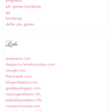
pragmatic
pkv games bandarqq
qq
bandarqq
daftar pkv games
Links
punjwanis.com
the-parcs-clematiscondos.com
jusu-gb.com
thecarepet.com
blogwriterplus.com
guestpostingseo.com
casinogambitpro.info
pokerplaymasters.info
courseoncourse.com