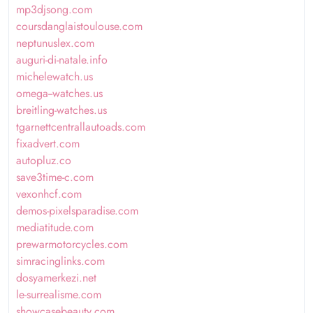
mp3djsong.com
coursdanglaistoulouse.com
neptunuslex.com
auguri-di-natale.info
michelewatch.us
omega--watches.us
breitling-watches.us
tgarnettcentrallautoads.com
fixadvert.com
autopluz.co
save3time-c.com
vexonhcf.com
demos-pixelsparadise.com
mediatitude.com
prewarmotorcycles.com
simracinglinks.com
dosyamerkezi.net
le-surrealisme.com
showcasebeauty.com