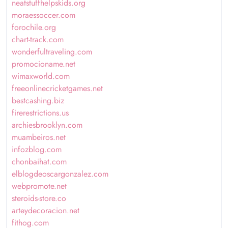
neatstuffhelpskids.org
moraessoccer.com
forochile.org
chart-track.com
wonderfultraveling.com
promocioname.net
wimaxworld.com
freeonlinecricketgames.net
bestcashing.biz
firerestrictions.us
archiesbrooklyn.com
muambeiros.net
infozblog.com
chonbaihat.com
elblogdeoscargonzalez.com
webpromote.net
steroids-store.co
arteydecoracion.net
fithog.com