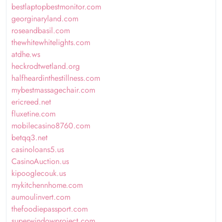
bestlaptopbestmonitor.com
georginaryland.com
roseandbasil.com
thewhitewhitelights.com
atdhe.ws
heckrodtwetland.org
halfheardinthestillness.com
mybestmassagechair.com
ericreed.net
fluxetine.com
mobilecasino8760.com
betqq3.net
casinoloans5.us
CasinoAuction.us
kipooglecouk.us
mykitchennhome.com
aumoulinvert.com
thefoodiepassport.com
superwindowproject.com