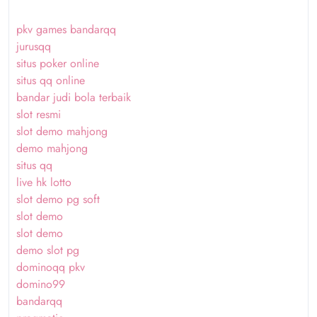
pkv games bandarqq
jurusqq
situs poker online
situs qq online
bandar judi bola terbaik
slot resmi
slot demo mahjong
demo mahjong
situs qq
live hk lotto
slot demo pg soft
slot demo
slot demo
demo slot pg
dominoqq pkv
domino99
bandarqq