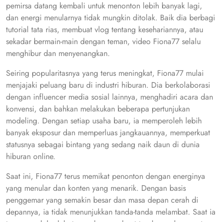
pemirsa datang kembali untuk menonton lebih banyak lagi,
dan energi menularnya tidak mungkin ditolak. Baik dia berbagi
tutorial tata rias, membuat vlog tentang kesehariannya, atau
sekadar bermain-main dengan teman, video Fiona77 selalu
menghibur dan menyenangkan.
Seiring popularitasnya yang terus meningkat, Fiona77 mulai
menjajaki peluang baru di industri hiburan. Dia berkolaborasi
dengan influencer media sosial lainnya, menghadiri acara dan
konvensi, dan bahkan melakukan beberapa pertunjukan
modeling. Dengan setiap usaha baru, ia memperoleh lebih
banyak eksposur dan memperluas jangkauannya, memperkuat
statusnya sebagai bintang yang sedang naik daun di dunia
hiburan online.
Saat ini, Fiona77 terus memikat penonton dengan energinya
yang menular dan konten yang menarik. Dengan basis
penggemar yang semakin besar dan masa depan cerah di
depannya, ia tidak menunjukkan tanda-tanda melambat. Saat ia