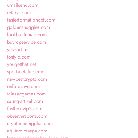
umailsend.com
retarys.com
fasterformationcpf.com
goldensnuggles.com
lookbattlemap.com
buyrdpservice.com
yesport.net
tostylo.com
yougetthat.net
sportsnetclub.com
newbestcrypto.com
oxfordsave.com
iclassicgames.com
saung-artikel.com
fasthokivip2.com
observersports.com
cryptominingplus.com
aquinoticiaspe.com