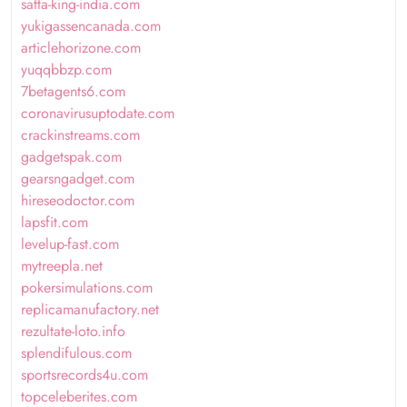
satta-king-india.com
yukigassencanada.com
articlehorizone.com
yuqqbbzp.com
7betagents6.com
coronavirusuptodate.com
crackinstreams.com
gadgetspak.com
gearsngadget.com
hireseodoctor.com
lapsfit.com
levelup-fast.com
mytreepla.net
pokersimulations.com
replicamanufactory.net
rezultate-loto.info
splendifulous.com
sportsrecords4u.com
topceleberites.com