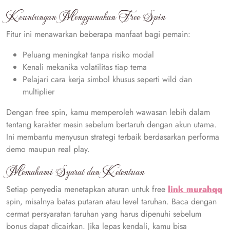
Keuntungan Menggunakan Free Spin
Fitur ini menawarkan beberapa manfaat bagi pemain:
Peluang meningkat tanpa risiko modal
Kenali mekanika volatilitas tiap tema
Pelajari cara kerja simbol khusus seperti wild dan
multiplier
Dengan free spin, kamu memperoleh wawasan lebih dalam
tentang karakter mesin sebelum bertaruh dengan akun utama.
Ini membantu menyusun strategi terbaik berdasarkan performa
demo maupun real play.
Memahami Syarat dan Ketentuan
Setiap penyedia menetapkan aturan untuk free
link murahqq
spin, misalnya batas putaran atau level taruhan. Baca dengan
cermat persyaratan taruhan yang harus dipenuhi sebelum
bonus dapat dicairkan. Jika lepas kendali, kamu bisa