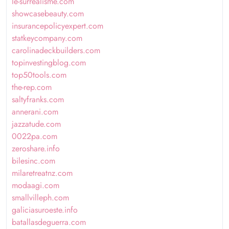
le-surrealisme.com
showcasebeauty.com
insurancepolicyexpert.com
statkeycompany.com
carolinadeckbuilders.com
topinvestingblog.com
top50tools.com
the-rep.com
saltyfranks.com
annerani.com
jazzatude.com
0022pa.com
zeroshare.info
bilesinc.com
milaretreatnz.com
modaagi.com
smallvilleph.com
galiciasuroeste.info
batallasdeguerra.com