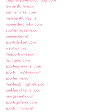
longhairedfrenchbulldog.com
lawyersforhire.co
businemarket.com
matahari88play.net
moneydescriptor.com
youthsmagazine.com
painaidee.net
sportsdarkest.com
webtoon.biz
thesportswires.com
hyungpro.com
sportingnewsnet.com
sportstime24day.com
sporteslive.com
theblingblingshields.com
pinkfrenchtipnails.com
newgamestv.com
sportsgallerys.com
sportsmirrors.net