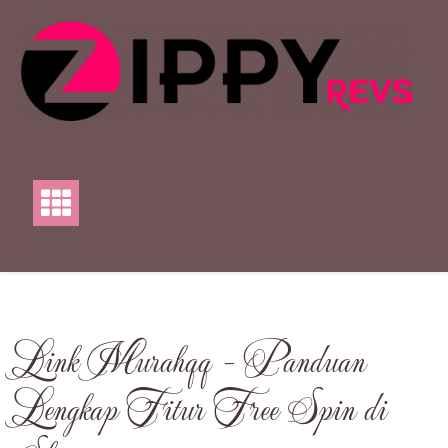
Skip
to
content
Link Murahqq – Panduan
Lengkap Fitur Free Spin di