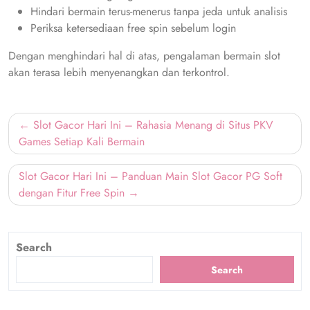
Hindari bermain terus-menerus tanpa jeda untuk analisis
Periksa ketersediaan free spin sebelum login
Dengan menghindari hal di atas, pengalaman bermain slot
akan terasa lebih menyenangkan dan terkontrol.
Post
Slot Gacor Hari Ini – Rahasia Menang di Situs PKV
navigation
Games Setiap Kali Bermain
Slot Gacor Hari Ini – Panduan Main Slot Gacor PG Soft
dengan Fitur Free Spin
Search
Search