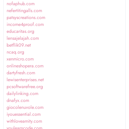
nofaphub.com
nefertitingalls.com
patsyscreations.com
income4proof.com
educaritas.org
lensajelajah.com
betflik09.net
ncaq.org
xenmicro.com
onlineshopera.com
dartyfresh.com
lewisenterprises.net
pcsoftwarefree.org
dailylinking.com
dnafyx.com
giocolenuvole.com
iyouessential.com
withloveamity.com
youlearncode.com