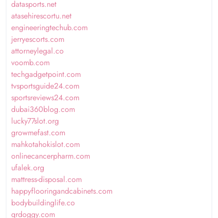
datasports.net
atasehirescortu.net
engineeringtechub.com
jerryescorts.com
attorneylegal.co
voomb.com
techgadgetpoint.com
tvsportsguide24.com
sportsreviews24.com
dubai360blog.com
lucky77slot.org
growmefast.com
mahkotahokislot.com
onlinecancerpharm.com
ufalek.org
mattress-disposal.com
happyflooringandcabinets.com
bodybuildinglife.co
qrdoggy.com