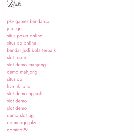
Links
pkv games bandarqq
jurusqq
situs poker online
situs qq online
bandar judi bola terbaik
slot resmi
slot demo mahjong
demo mahjong
situs qq
live hk lotto
slot demo pg soft
slot demo
slot demo
demo slot pg
dominoqq pkv
domino99