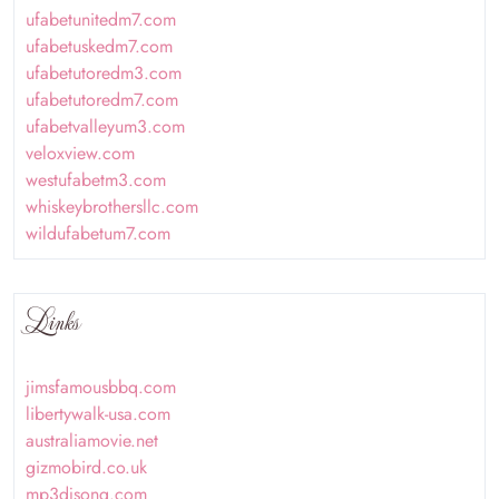
ufabetunitedm7.com
ufabetuskedm7.com
ufabetutoredm3.com
ufabetutoredm7.com
ufabetvalleyum3.com
veloxview.com
westufabetm3.com
whiskeybrothersllc.com
wildufabetum7.com
Links
jimsfamousbbq.com
libertywalk-usa.com
australiamovie.net
gizmobird.co.uk
mp3djsong.com