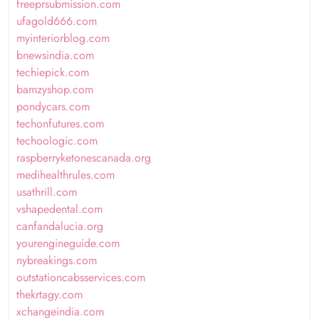
freeprsubmission.com
ufagold666.com
myinteriorblog.com
bnewsindia.com
techiepick.com
bamzyshop.com
pondycars.com
techonfutures.com
techoologic.com
raspberryketonescanada.org
medihealthrules.com
usathrill.com
vshapedental.com
canfandalucia.org
yourengineguide.com
nybreakings.com
outstationcabsservices.com
thekrtagy.com
xchangeindia.com