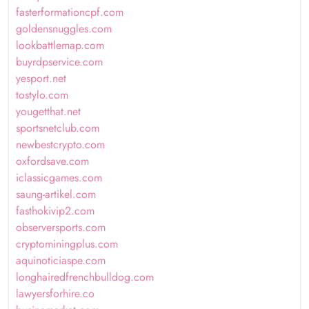
fasterformationcpf.com
goldensnuggles.com
lookbattlemap.com
buyrdpservice.com
yesport.net
tostylo.com
yougetthat.net
sportsnetclub.com
newbestcrypto.com
oxfordsave.com
iclassicgames.com
saung-artikel.com
fasthokivip2.com
observersports.com
cryptominingplus.com
aquinoticiaspe.com
longhairedfrenchbulldog.com
lawyersforhire.co