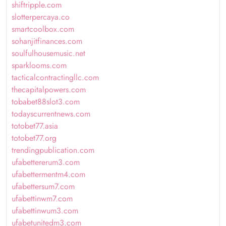
shiftripple.com
slotterpercaya.co
smartcoolbox.com
sohanjitfinances.com
soulfulhousemusic.net
sparklooms.com
tacticalcontractingllc.com
thecapitalpowers.com
tobabet88slot3.com
todayscurrentnews.com
totobet77.asia
totobet77.org
trendingpublication.com
ufabettererum3.com
ufabettermentm4.com
ufabettersum7.com
ufabettinwm7.com
ufabettinwum3.com
ufabetunitedm3.com