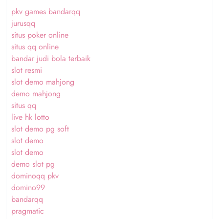
pkv games bandarqq
jurusqq
situs poker online
situs qq online
bandar judi bola terbaik
slot resmi
slot demo mahjong
demo mahjong
situs qq
live hk lotto
slot demo pg soft
slot demo
slot demo
demo slot pg
dominoqq pkv
domino99
bandarqq
pragmatic