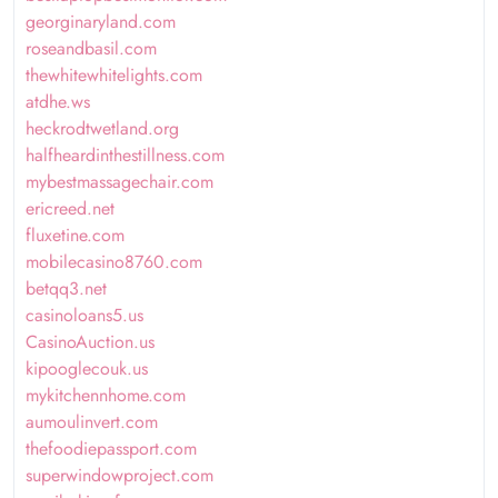
georginaryland.com
roseandbasil.com
thewhitewhitelights.com
atdhe.ws
heckrodtwetland.org
halfheardinthestillness.com
mybestmassagechair.com
ericreed.net
fluxetine.com
mobilecasino8760.com
betqq3.net
casinoloans5.us
CasinoAuction.us
kipooglecouk.us
mykitchennhome.com
aumoulinvert.com
thefoodiepassport.com
superwindowproject.com