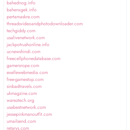
bahednog.info
bahenxgek.info
pertamaskre.com
threadsvideoandphotodownloader.com
techgiddy.com
usalivenetwork.com
jackpotrushonline.info
ucnewshindi.com
freecellphonedatabase.com
gamersrope.com
exellewebmedia.com
free-gamestop.com
sinbadtravels.com
ukmagzine.com
wareztech.org
usabestnetwork.com
jessepinkmanoutfit.com
umailsend.com
retarys.com