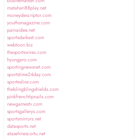
businemarket.com
matahari88play.net
moneydescriptor.com
youthsmagazine.com
painaidee.net
sportsdarkest.com
webtoon.biz
thesportswires.com
hyungpro.com
sportingnewsnet.com
sportstime24day.com
sporteslive.com
theblingblingshields.com
pinkfrenchtipnails.com
newgamestv.com
sportsgallerys.com
sportsmirrors.net
datasports.net
atasehirescortu.net