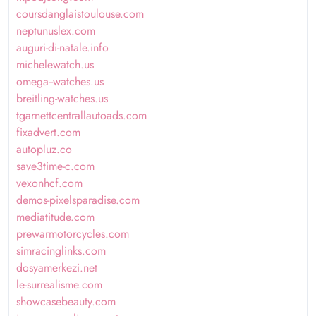
coursdanglaistoulouse.com
neptunuslex.com
auguri-di-natale.info
michelewatch.us
omega--watches.us
breitling-watches.us
tgarnettcentrallautoads.com
fixadvert.com
autopluz.co
save3time-c.com
vexonhcf.com
demos-pixelsparadise.com
mediatitude.com
prewarmotorcycles.com
simracinglinks.com
dosyamerkezi.net
le-surrealisme.com
showcasebeauty.com