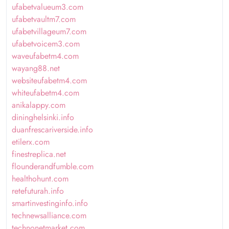
ufabetvalueum3.com
ufabetvaultm7.com
ufabetvillageum7.com
ufabetvoicem3.com
waveufabetm4.com
wayang88.net
websiteufabetm4.com
whiteufabetm4.com
anikalappy.com
dininghelsinki.info
duanfrescariverside.info
etilerx.com
finestreplica.net
flounderandfumble.com
healthohunt.com
retefuturah.info
smartinvestinginfo.info
technewsalliance.com
technonetmarket.com