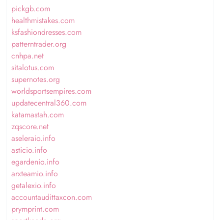
pickgb.com
healthmistakes.com
ksfashiondresses.com
patterntrader.org
cnhpa.net
sitalotus.com
supernotes.org
worldsportsempires.com
updatecentral360.com
katamastah.com
zqscore.net
aseleraio.info
asticio.info
egardenio.info
arxteamio.info
getalexio.info
accountaudittaxcon.com
prymprint.com