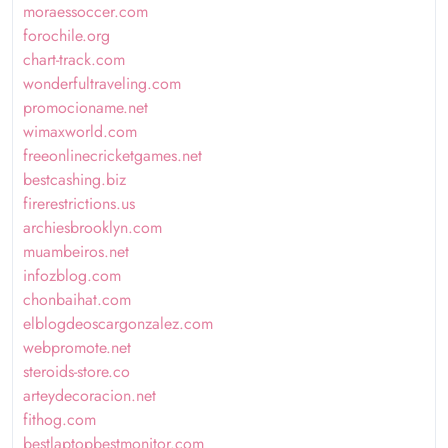
moraessoccer.com
forochile.org
chart-track.com
wonderfultraveling.com
promocioname.net
wimaxworld.com
freeonlinecricketgames.net
bestcashing.biz
firerestrictions.us
archiesbrooklyn.com
muambeiros.net
infozblog.com
chonbaihat.com
elblogdeoscargonzalez.com
webpromote.net
steroids-store.co
arteydecoracion.net
fithog.com
bestlaptopbestmonitor.com