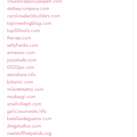
insurancepolicyexpert.com
statkeycompany.com
carolinadeckbuilders.com
topinvestingblog.com
top50tools.com
the-rep.com
saltyfranks.com
annerani.com
jazzatude.com
0022pa.com
zeroshare.info
bilesinc.com
milaretreatnz.com
modaagi.com
smallvilleph.com
galiciasuroeste.info
batallasdeguerra.com
dregstudios.com
neatstuffhelpskids.org