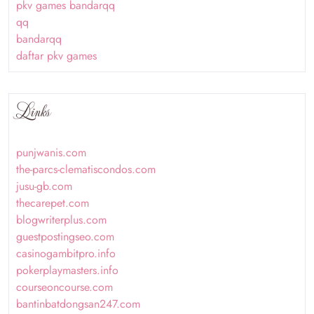
pkv games bandarqq
qq
bandarqq
daftar pkv games
Links
punjwanis.com
the-parcs-clematiscondos.com
jusu-gb.com
thecarepet.com
blogwriterplus.com
guestpostingseo.com
casinogambitpro.info
pokerplaymasters.info
courseoncourse.com
bantinbatdongsan247.com