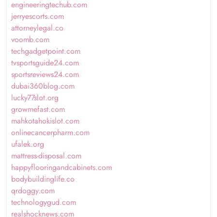
engineeringtechub.com
jerryescorts.com
attorneylegal.co
voomb.com
techgadgetpoint.com
tvsportsguide24.com
sportsreviews24.com
dubai360blog.com
lucky77slot.org
growmefast.com
mahkotahokislot.com
onlinecancerpharm.com
ufalek.org
mattress-disposal.com
happyflooringandcabinets.com
bodybuildinglife.co
qrdoggy.com
technologygud.com
realshocknews.com