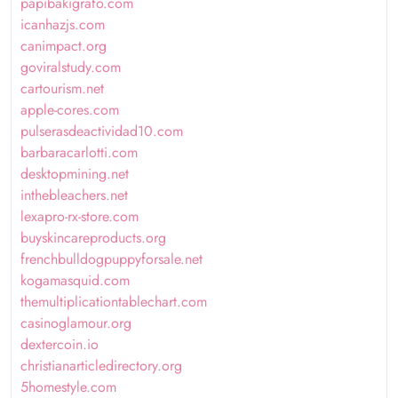
papibakigrafo.com
icanhazjs.com
canimpact.org
goviralstudy.com
cartourism.net
apple-cores.com
pulserasdeactividad10.com
barbaracarlotti.com
desktopmining.net
inthebleachers.net
lexapro-rx-store.com
buyskincareproducts.org
frenchbulldogpuppyforsale.net
kogamasquid.com
themultiplicationtablechart.com
casinoglamour.org
dextercoin.io
christianarticledirectory.org
5homestyle.com