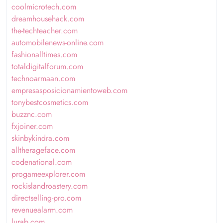
coolmicrotech.com
dreamhousehack.com
the-techteacher.com
automobilenews-online.com
fashionalltimes.com
totaldigitalforum.com
technoarmaan.com
empresasposicionamientoweb.com
tonybestcosmetics.com
buzznc.com
fxjoiner.com
skinbykindra.com
alltherageface.com
codenational.com
progameexplorer.com
rockislandroastery.com
directselling-pro.com
revenuealarm.com
lurab.com