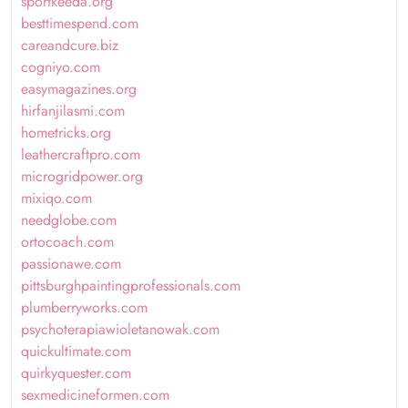
sportkeeda.org
besttimespend.com
careandcure.biz
cogniyo.com
easymagazines.org
hirfanjilasmi.com
hometricks.org
leathercraftpro.com
microgridpower.org
mixiqo.com
needglobe.com
ortocoach.com
passionawe.com
pittsburghpaintingprofessionals.com
plumberryworks.com
psychoterapiawioletanowak.com
quickultimate.com
quirkyquester.com
sexmedicineformen.com