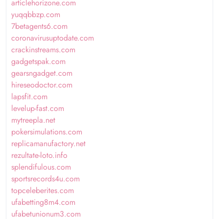
articlehorizone.com
yuqqbbzp.com
7betagents6.com
coronavirusuptodate.com
crackinstreams.com
gadgetspak.com
gearsngadget.com
hireseodoctor.com
lapsfit.com
levelup-fast.com
mytreepla.net
pokersimulations.com
replicamanufactory.net
rezultate-loto.info
splendifulous.com
sportsrecords4u.com
topceleberites.com
ufabetting8m4.com
ufabetunionum3.com