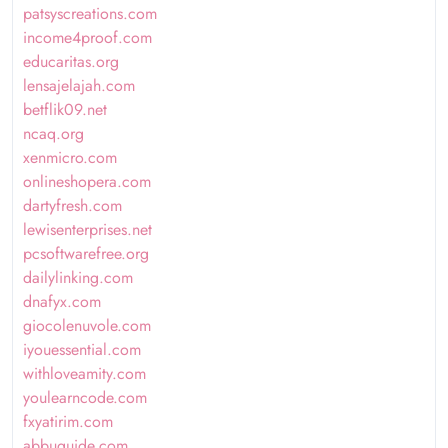
patsyscreations.com
income4proof.com
educaritas.org
lensajelajah.com
betflik09.net
ncaq.org
xenmicro.com
onlineshopera.com
dartyfresh.com
lewisenterprises.net
pcsoftwarefree.org
dailylinking.com
dnafyx.com
giocolenuvole.com
iyouessential.com
withloveamity.com
youlearncode.com
fxyatirim.com
abbuguide.com