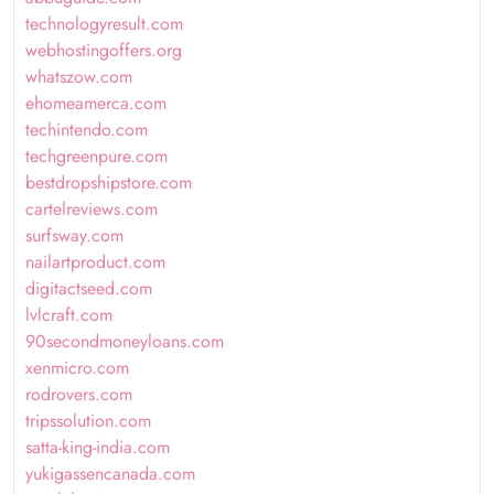
technologyresult.com
webhostingoffers.org
whatszow.com
ehomeamerca.com
techintendo.com
techgreenpure.com
bestdropshipstore.com
cartelreviews.com
surfsway.com
nailartproduct.com
digitactseed.com
lvlcraft.com
90secondmoneyloans.com
xenmicro.com
rodrovers.com
tripssolution.com
satta-king-india.com
yukigassencanada.com