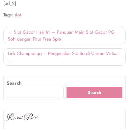
[ad_2]
Tags:
slot
Post
Slot Gacor Hari Ini – Panduan Main Slot Gacor PG
navigation
Soft dengan Fitur Free Spin
Link Championqq – Pengenalan Sic Bo di Casino Virtual
Search
Search
Recent Posts