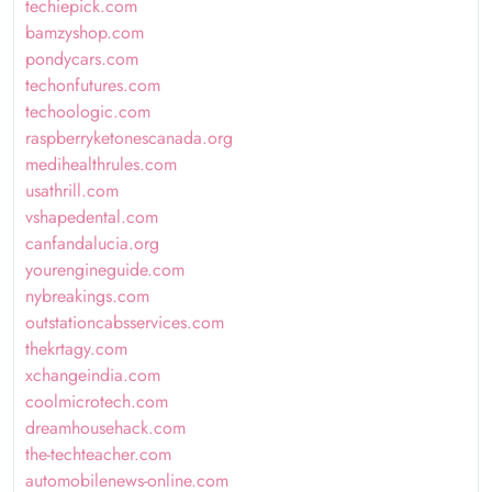
techiepick.com
bamzyshop.com
pondycars.com
techonfutures.com
techoologic.com
raspberryketonescanada.org
medihealthrules.com
usathrill.com
vshapedental.com
canfandalucia.org
yourengineguide.com
nybreakings.com
outstationcabsservices.com
thekrtagy.com
xchangeindia.com
coolmicrotech.com
dreamhousehack.com
the-techteacher.com
automobilenews-online.com