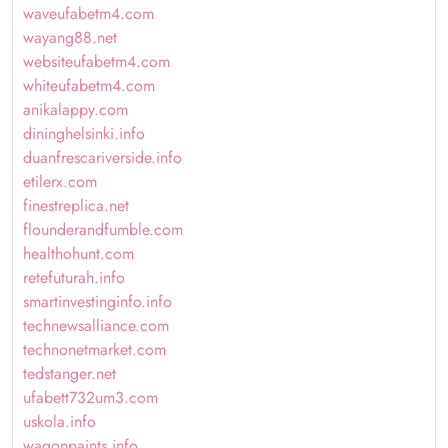
waveufabetm4.com
wayang88.net
websiteufabetm4.com
whiteufabetm4.com
anikalappy.com
dininghelsinki.info
duanfrescariverside.info
etilerx.com
finestreplica.net
flounderandfumble.com
healthohunt.com
retefuturah.info
smartinvestinginfo.info
technewsalliance.com
technonetmarket.com
tedstanger.net
ufabett732um3.com
uskola.info
wagonpaints.info