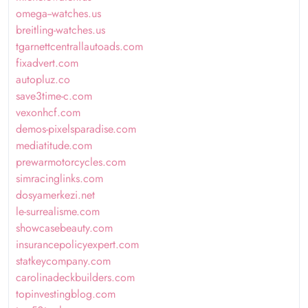
omega--watches.us
breitling-watches.us
tgarnettcentrallautoads.com
fixadvert.com
autopluz.co
save3time-c.com
vexonhcf.com
demos-pixelsparadise.com
mediatitude.com
prewarmotorcycles.com
simracinglinks.com
dosyamerkezi.net
le-surrealisme.com
showcasebeauty.com
insurancepolicyexpert.com
statkeycompany.com
carolinadeckbuilders.com
topinvestingblog.com