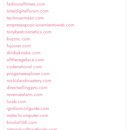
fashionalltimes.com
totaldigitalforum.com
technoarmaan.com
empresasposicionamientoweb.com
tonybestcosmetics.com
buzznc.com
fxjoiner.com
skinbykindra.com
alltherageface.com
codenational.com
progameexplorer.com
rockislandroastery.com
directselling-pro.com
revenuealarm.com
lurab.com
ignitioncoilguide.com
mytechcomputer.com
bioslot168.com
artsandcraftsauthority.com