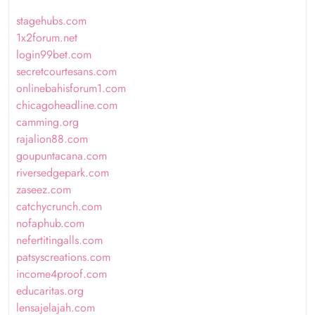
stagehubs.com
1x2forum.net
login99bet.com
secretcourtesans.com
onlinebahisforum1.com
chicagoheadline.com
camming.org
rajalion88.com
goupuntacana.com
riversedgepark.com
zaseez.com
catchycrunch.com
nofaphub.com
nefertitingalls.com
patsyscreations.com
income4proof.com
educaritas.org
lensajelajah.com