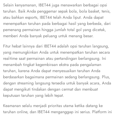
Selain kenyamanan, IBET44 juga menawarkan berbagai opsi
taruhan. Baik Anda penggemar sepak bola, bola basket, tenis,
atau bahkan esports, IBET44 telah Anda liput. Anda dapat
menempatkan taruhan pada berbagai hasil yang berbeda, dari
pemenang permainan hingga jumlah total gol yang dicetak,
memberi Anda banyak peluang untuk menang besar.
Fitur hebat lainnya dari IBET44 adalah opsi taruhan langsung,
yang memungkinkan Anda untuk menempatkan taruhan secara
real-time saat permainan atau pertandingan berlangsung. Ini
menambah tingkat kegembiraan ekstra pada pengalaman
taruhan, karena Anda dapat menyesuaikan taruhan Anda
berdasarkan bagaimana permainan sedang berlangsung. Plus,
dengan streaming langsung tersedia untuk banyak acara, Anda
dapat mengikuti tindakan dengan cermat dan membuat
keputusan taruhan yang lebih tepat.
Keamanan selalu menjadi prioritas utama ketika datang ke
taruhan online, dan IBET44 menganggap ini serius. Platform ini