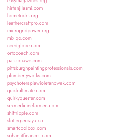
easymagazines.org
hirfanjilasmi.com
hometricks.org
leathercraftpro.com
microgridpower.org
mixiqo.com
needglobe.com
ortocoach.com
passionawe.com
pittsburghpaintingprofessionals.com
plumberryworks.com
psychoterapiawioletanowak.com
quickultimate.com
quirkyquester.com
sexmedicineformen.com
shiftripple.com
slotterpercaya.co
smartcoolbox.com
sohanjitfinances.com