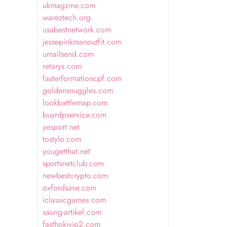
ukmagzine.com
wareztech.org
usabestnetwork.com
jessepinkmanoutfit.com
umailsend.com
retarys.com
fasterformationcpf.com
goldensnuggles.com
lookbattlemap.com
buyrdpservice.com
yesport.net
tostylo.com
yougetthat.net
sportsnetclub.com
newbestcrypto.com
oxfordsave.com
iclassicgames.com
saung-artikel.com
fasthokivip2.com