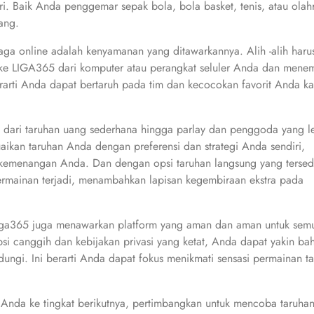
. Baik Anda penggemar sepak bola, bola basket, tenis, atau olah
ang.
raga online adalah kenyamanan yang ditawarkannya. Alih -alih haru
 ke LIGA365 dari komputer atau perangkat seluler Anda dan mene
rarti Anda dapat bertaruh pada tim dan kecocokan favorit Anda k
 dari taruhan uang sederhana hingga parlay dan penggoda yang l
ikan taruhan Anda dengan preferensi dan strategi Anda sendiri,
 kemenangan Anda. Dan dengan opsi taruhan langsung yang tersed
rmainan terjadi, menambahkan lapisan kegembiraan ekstra pada
Liga365 juga menawarkan platform yang aman dan aman untuk sem
si canggih dan kebijakan privasi yang ketat, Anda dapat yakin ba
dungi. Ini berarti Anda dapat fokus menikmati sensasi permainan t
Anda ke tingkat berikutnya, pertimbangkan untuk mencoba taruha