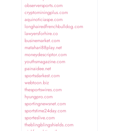
observersports.com
cryptominingplus.com
aquinoticiaspe.com
longhairedfrenchbulldog.com
lawyersforhire.co
businemarket.com
matahari88play.net
moneydescriptor.com
youthsmagazine.com
painaidee.net
sportsdarkest.com
webtoon.biz
thesportswires.com
hyungpro.com
sportingnewsnet.com
sportstime24day.com
sporteslive.com
theblingblingshields.com