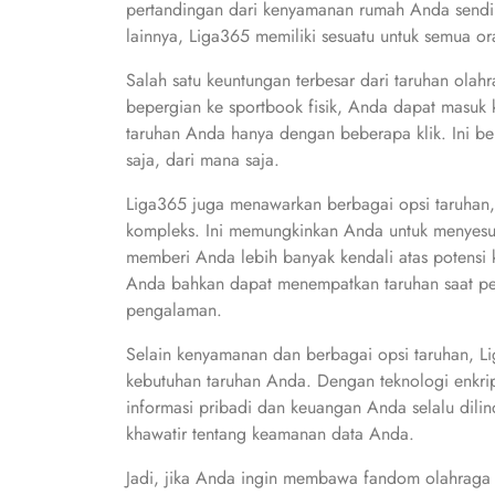
pertandingan dari kenyamanan rumah Anda sendiri
lainnya, Liga365 memiliki sesuatu untuk semua or
Salah satu keuntungan terbesar dari taruhan olah
bepergian ke sportbook fisik, Anda dapat masuk
taruhan Anda hanya dengan beberapa klik. Ini be
saja, dari mana saja.
Liga365 juga menawarkan berbagai opsi taruhan,
kompleks. Ini memungkinkan Anda untuk menyesua
memberi Anda lebih banyak kendali atas potensi
Anda bahkan dapat menempatkan taruhan saat pe
pengalaman.
Selain kenyamanan dan berbagai opsi taruhan, 
kebutuhan taruhan Anda. Dengan teknologi enkrip
informasi pribadi dan keuangan Anda selalu dilin
khawatir tentang keamanan data Anda.
Jadi, jika Anda ingin membawa fandom olahraga 