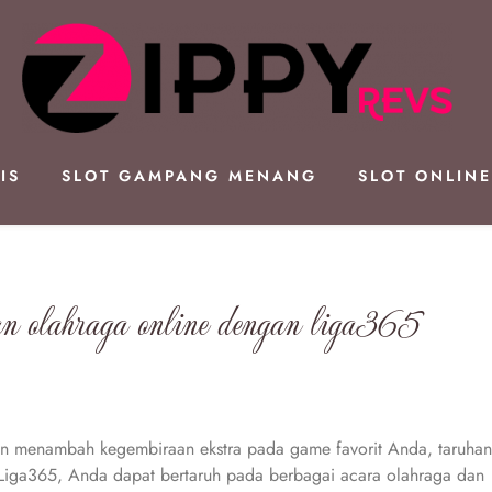
IS
SLOT GAMPANG MENANG
SLOT ONLINE
 olahraga online dengan liga365
in menambah kegembiraan ekstra pada game favorit Anda, taruhan
 Liga365, Anda dapat bertaruh pada berbagai acara olahraga dan