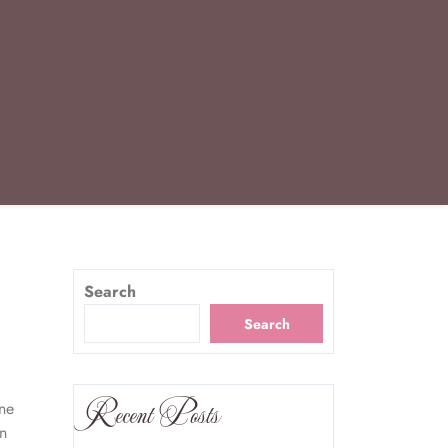
Search
Search
Recent Posts
ne
an