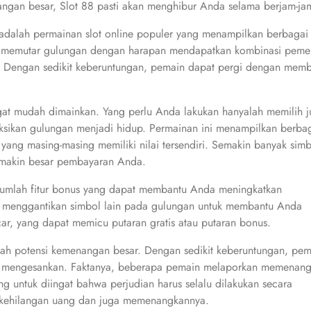
ngan besar, Slot 88 pasti akan menghibur Anda selama berjam-ja
i adalah permainan slot online populer yang menampilkan berbagai
tuk memutar gulungan dengan harapan mendapatkan kombinasi pem
 Dengan sedikit keberuntungan, pemain dapat pergi dengan mem
angat mudah dimainkan. Yang perlu Anda lakukan hanyalah memilih 
sikan gulungan menjadi hidup. Permainan ini menampilkan berba
yang masing-masing memiliki nilai tersendiri. Semakin banyak sim
emakin besar pembayaran Anda.
sejumlah fitur bonus yang dapat membantu Anda meningkatkan
at menggantikan simbol lain pada gulungan untuk membantu Anda
r, yang dapat memicu putaran gratis atau putaran bonus.
alah potensi kemenangan besar. Dengan sedikit keberuntungan, pem
at mengesankan. Faktanya, beberapa pemain melaporkan memenan
ing untuk diingat bahwa perjudian harus selalu dilakukan secara
kehilangan uang dan juga memenangkannya.