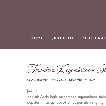
Skip
to
content
HOME
JUDI SLOT
SLOT GRAT
Temukan Kegembiraan Sl
BY
ADMIN@ZIPPYREVS.COM
DECEMBER 9, 2025
[ad_1]
Apakah Anda ingin menambah kegembiraan dalam h
populer ini sangat cocok untuk pemula yang ingin