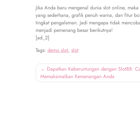
Jika Anda baru mengenal dunia slot online, mak
yang sederhana, grafik penuh warna, dan fitur b
tingkat pengalaman. Jadi mengapa tidak mencoban
menjadi pemenang besar berikutnya!
[ad_2]
Tags:
demo slot
,
slot
Post
Dapatkan Keberuntungan dengan Slot88: C
Memaksimalkan Kemenangan Anda
navigation