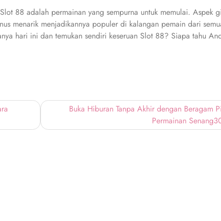
a Slot 88 adalah permainan yang sempurna untuk memulai. Aspek 
onus menarik menjadikannya populer di kalangan pemain dari semu
ya hari ini dan temukan sendiri keseruan Slot 88? Siapa tahu An
ara
Buka Hiburan Tanpa Akhir dengan Beragam Pi
Permainan Senang3