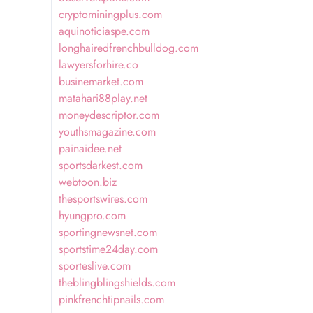
cryptominingplus.com
aquinoticiaspe.com
longhairedfrenchbulldog.com
lawyersforhire.co
businemarket.com
matahari88play.net
moneydescriptor.com
youthsmagazine.com
painaidee.net
sportsdarkest.com
webtoon.biz
thesportswires.com
hyungpro.com
sportingnewsnet.com
sportstime24day.com
sporteslive.com
theblingblingshields.com
pinkfrenchtipnails.com