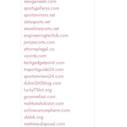
newgamestv.com
sportsgallerys.com
sportsmirrors.net
datasports.net
atasehirescortu.net
engineeringtechub.com
jerryescorts.com
attorneylegal.co
voomb.com
techgadgetpoint.com
tvsportsguide24.com
sportsreviews24.com
dubai360blog.com
lucky77slot.org
growmefast.com
mahkotahokislot.com
onlinecancerpharm.com
ufalek.org
mattress-disposal.com