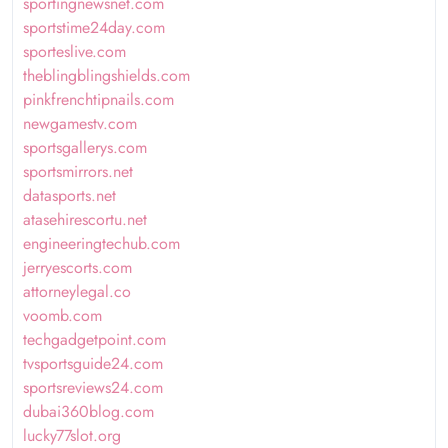
sportingnewsnet.com
sportstime24day.com
sporteslive.com
theblingblingshields.com
pinkfrenchtipnails.com
newgamestv.com
sportsgallerys.com
sportsmirrors.net
datasports.net
atasehirescortu.net
engineeringtechub.com
jerryescorts.com
attorneylegal.co
voomb.com
techgadgetpoint.com
tvsportsguide24.com
sportsreviews24.com
dubai360blog.com
lucky77slot.org