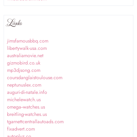
Links
jimsfamousbbq.com
libertywalk-usa.com
australiamovie.net
gizmobird.co.uk
mp3djsong.com
coursdanglaistoulouse.com
neptunuslex.com
auguri-di-natale.info
michelewatch.us
omega--watches.us
breitling-watches.us
tgarnettcentrallautoads.com
fixadvert.com
autopluz.co