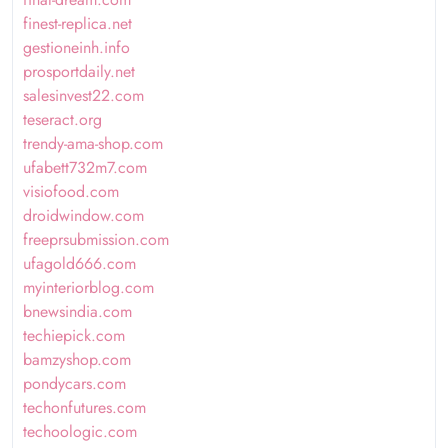
finest-replica.net
gestioneinh.info
prosportdaily.net
salesinvest22.com
teseract.org
trendy-ama-shop.com
ufabett732m7.com
visiofood.com
droidwindow.com
freeprsubmission.com
ufagold666.com
myinteriorblog.com
bnewsindia.com
techiepick.com
bamzyshop.com
pondycars.com
techonfutures.com
techoologic.com