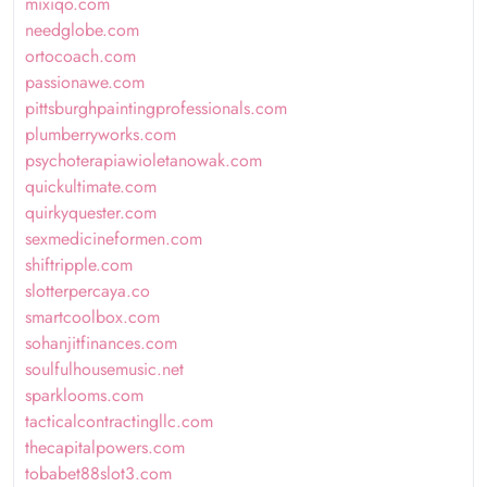
mixiqo.com
needglobe.com
ortocoach.com
passionawe.com
pittsburghpaintingprofessionals.com
plumberryworks.com
psychoterapiawioletanowak.com
quickultimate.com
quirkyquester.com
sexmedicineformen.com
shiftripple.com
slotterpercaya.co
smartcoolbox.com
sohanjitfinances.com
soulfulhousemusic.net
sparklooms.com
tacticalcontractingllc.com
thecapitalpowers.com
tobabet88slot3.com