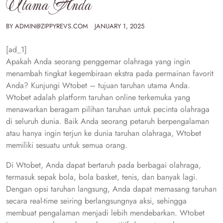
Utama Anda
BY
ADMIN@ZIPPYREVS.COM
JANUARY 1, 2025
[ad_1]
Apakah Anda seorang penggemar olahraga yang ingin
menambah tingkat kegembiraan ekstra pada permainan favorit
Anda? Kunjungi Wtobet – tujuan taruhan utama Anda.
Wtobet adalah platform taruhan online terkemuka yang
menawarkan beragam pilihan taruhan untuk pecinta olahraga
di seluruh dunia. Baik Anda seorang petaruh berpengalaman
atau hanya ingin terjun ke dunia taruhan olahraga, Wtobet
memiliki sesuatu untuk semua orang.
Di Wtobet, Anda dapat bertaruh pada berbagai olahraga,
termasuk sepak bola, bola basket, tenis, dan banyak lagi.
Dengan opsi taruhan langsung, Anda dapat memasang taruhan
secara real-time seiring berlangsungnya aksi, sehingga
membuat pengalaman menjadi lebih mendebarkan. Wtobet