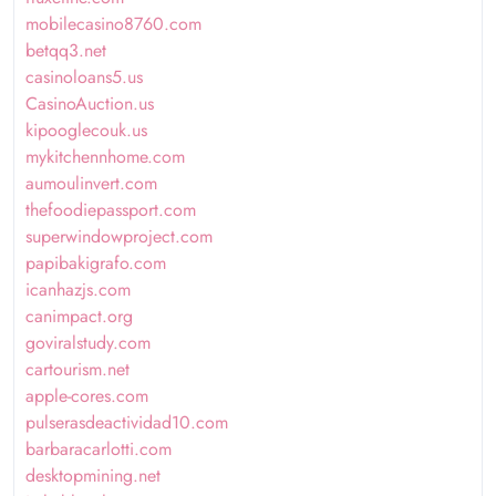
mobilecasino8760.com
betqq3.net
casinoloans5.us
CasinoAuction.us
kipooglecouk.us
mykitchennhome.com
aumoulinvert.com
thefoodiepassport.com
superwindowproject.com
papibakigrafo.com
icanhazjs.com
canimpact.org
goviralstudy.com
cartourism.net
apple-cores.com
pulserasdeactividad10.com
barbaracarlotti.com
desktopmining.net