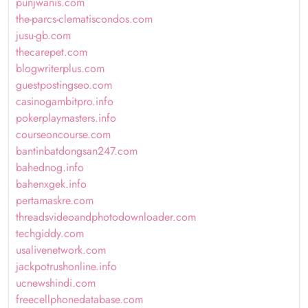
punjwanis.com
the-parcs-clematiscondos.com
jusu-gb.com
thecarepet.com
blogwriterplus.com
guestpostingseo.com
casinogambitpro.info
pokerplaymasters.info
courseoncourse.com
bantinbatdongsan247.com
bahednog.info
bahenxgek.info
pertamaskre.com
threadsvideoandphotodownloader.com
techgiddy.com
usalivenetwork.com
jackpotrushonline.info
ucnewshindi.com
freecellphonedatabase.com