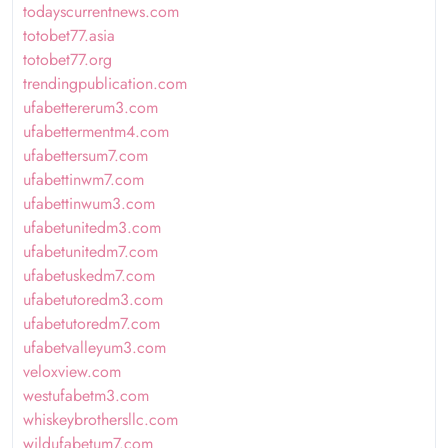
todayscurrentnews.com
totobet77.asia
totobet77.org
trendingpublication.com
ufabettererum3.com
ufabettermentm4.com
ufabettersum7.com
ufabettinwm7.com
ufabettinwum3.com
ufabetunitedm3.com
ufabetunitedm7.com
ufabetuskedm7.com
ufabetutoredm3.com
ufabetutoredm7.com
ufabetvalleyum3.com
veloxview.com
westufabetm3.com
whiskeybrothersllc.com
wildufabetum7.com