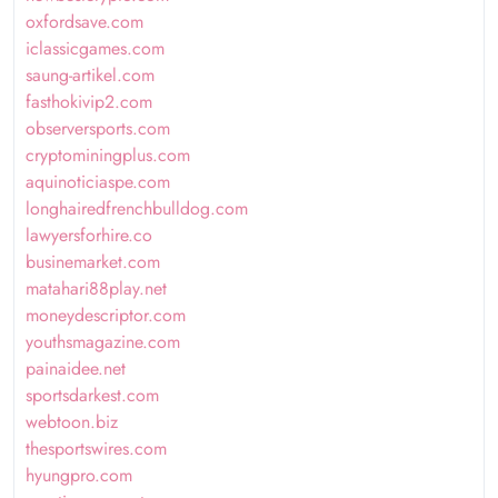
oxfordsave.com
iclassicgames.com
saung-artikel.com
fasthokivip2.com
observersports.com
cryptominingplus.com
aquinoticiaspe.com
longhairedfrenchbulldog.com
lawyersforhire.co
businemarket.com
matahari88play.net
moneydescriptor.com
youthsmagazine.com
painaidee.net
sportsdarkest.com
webtoon.biz
thesportswires.com
hyungpro.com