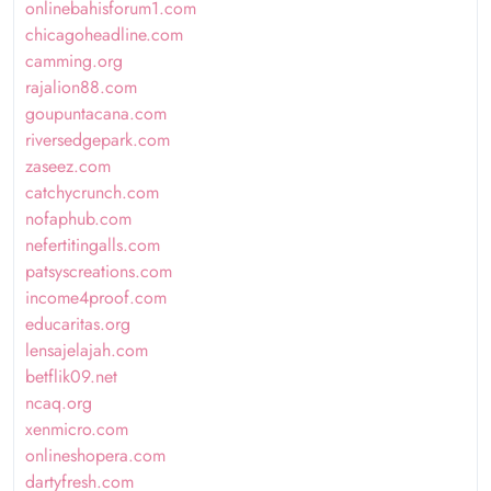
onlinebahisforum1.com
chicagoheadline.com
camming.org
rajalion88.com
goupuntacana.com
riversedgepark.com
zaseez.com
catchycrunch.com
nofaphub.com
nefertitingalls.com
patsyscreations.com
income4proof.com
educaritas.org
lensajelajah.com
betflik09.net
ncaq.org
xenmicro.com
onlineshopera.com
dartyfresh.com