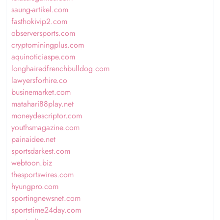
saung-artikel.com
fasthokivip2.com
observersports.com
cryptominingplus.com
aquinoticiaspe.com
longhairedfrenchbulldog.com
lawyersforhire.co
businemarket.com
matahari88play.net
moneydescriptor.com
youthsmagazine.com
painaidee.net
sportsdarkest.com
webtoon.biz
thesportswires.com
hyungpro.com
sportingnewsnet.com
sportstime24day.com