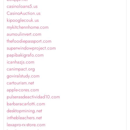
casinoloans5.us
CasinoAuction.us
kipooglecouk.us
mykitchennhome.com
aumoulinvert.com
thefoodiepassport.com
superwindowproject.com
papibakigrafo.com
icanhazjs.com
canimpact.org
goviralstudy.com
cartourism.net
apple-cores.com
pulserasdeactividad10.com
barbaracarlotti.com
desktopmining.net
inthebleachers.net
lexapro-rx-store.com