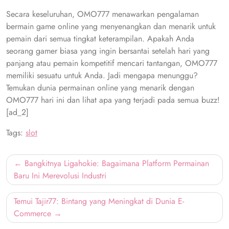
Secara keseluruhan, OMO777 menawarkan pengalaman
bermain game online yang menyenangkan dan menarik untuk
pemain dari semua tingkat keterampilan. Apakah Anda
seorang gamer biasa yang ingin bersantai setelah hari yang
panjang atau pemain kompetitif mencari tantangan, OMO777
memiliki sesuatu untuk Anda. Jadi mengapa menunggu?
Temukan dunia permainan online yang menarik dengan
OMO777 hari ini dan lihat apa yang terjadi pada semua buzz!
[ad_2]
Tags:
slot
Post
Bangkitnya Ligahokie: Bagaimana Platform Permainan
navigation
Baru Ini Merevolusi Industri
Temui Tajir77: Bintang yang Meningkat di Dunia E-
Commerce