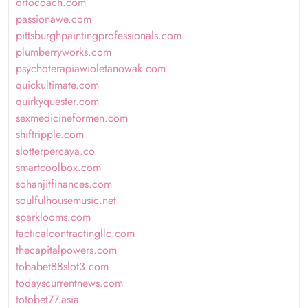
ortocoach.com
passionawe.com
pittsburghpaintingprofessionals.com
plumberryworks.com
psychoterapiawioletanowak.com
quickultimate.com
quirkyquester.com
sexmedicineformen.com
shiftripple.com
slotterpercaya.co
smartcoolbox.com
sohanjitfinances.com
soulfulhousemusic.net
sparklooms.com
tacticalcontractingllc.com
thecapitalpowers.com
tobabet88slot3.com
todayscurrentnews.com
totobet77.asia