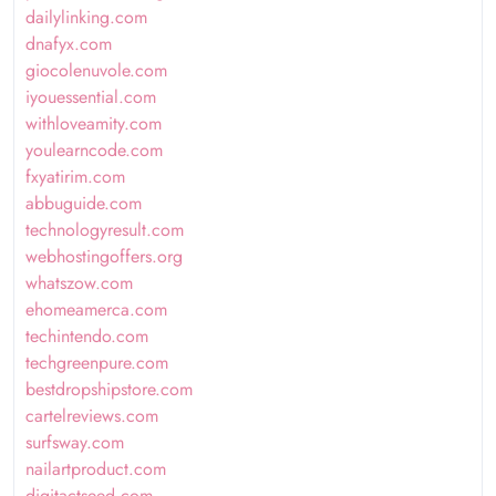
dailylinking.com
dnafyx.com
giocolenuvole.com
iyouessential.com
withloveamity.com
youlearncode.com
fxyatirim.com
abbuguide.com
technologyresult.com
webhostingoffers.org
whatszow.com
ehomeamerca.com
techintendo.com
techgreenpure.com
bestdropshipstore.com
cartelreviews.com
surfsway.com
nailartproduct.com
digitactseed.com