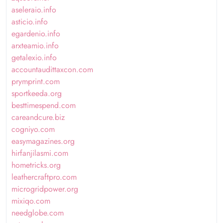
aseleraio.info
asticio.info
egardenio.info
arxteamio.info
getalexio.info
accountaudittaxcon.com
prymprint.com
sportkeeda.org
besttimespend.com
careandcure.biz
cogniyo.com
easymagazines.org
hirfanjilasmi.com
hometricks.org
leathercraftpro.com
microgridpower.org
mixiqo.com
needglobe.com