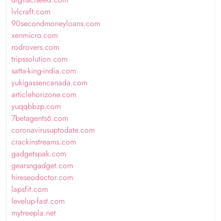
lvlcraft.com
90secondmoneyloans.com
xenmicro.com
rodrovers.com
tripssolution.com
satta-king-india.com
yukigassencanada.com
articlehorizone.com
yuqqbbzp.com
7betagents6.com
coronavirusuptodate.com
crackinstreams.com
gadgetspak.com
gearsngadget.com
hireseodoctor.com
lapsfit.com
levelup-fast.com
mytreepla.net