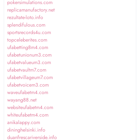
pokersimulations.com
replicamanufactory.net
rezultate-loto.info
splendifulous.com
sportsrecords4u.com
topceleberites.com
ufabetting8m4.com
ufabetunionum3.com
ufabetvalueum3.com
ufabetvaultm7.com
ufabetvillageum7.com
ufabetvoicem3.com
waveufabetm4.com
wayang88.net
websiteufabetm4.com
whiteufabetm4.com
anikalappy.com
dininghelsinki.info
duanfrescariverside.info