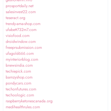
prosportdaily.net
salesinvest22.com
teseract.org
trendy-ama-shop.com
ufabett732m7.com
visiofood.com
droidwindow.com
freeprsubmission.com
ufagold666.com
myinteriorblog.com
bnewsindia.com
techiepick.com
bamzyshop.com
pondycars.com
techonfutures.com
techoologic.com
raspberryketonescanada.org
medihealthrules.com