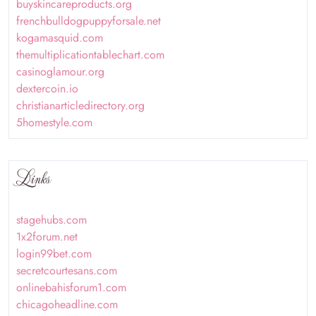
buyskincareproducts.org
frenchbulldogpuppyforsale.net
kogamasquid.com
themultiplicationtablechart.com
casinoglamour.org
dextercoin.io
christianarticledirectory.org
5homestyle.com
Links
stagehubs.com
1x2forum.net
login99bet.com
secretcourtesans.com
onlinebahisforum1.com
chicagoheadline.com