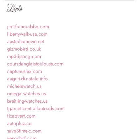
Links
jimsfamousbbq.com
libertywalk-usa.com
australiamovie.net
gizmobird.co.uk
mp3djsong.com
coursdanglaistoulouse.com
neptunuslex.com
auguri-di-natale.info
michelewatch.us
omega--watches.us
breitling-watches.us
tgarnettcentrallautoads.com
fixadvert.com
autopluz.co
save3time-c.com
vexonhcf.com