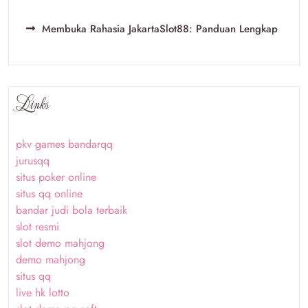
Membuka Rahasia JakartaSlot88: Panduan Lengkap
Links
pkv games bandarqq
jurusqq
situs poker online
situs qq online
bandar judi bola terbaik
slot resmi
slot demo mahjong
demo mahjong
situs qq
live hk lotto