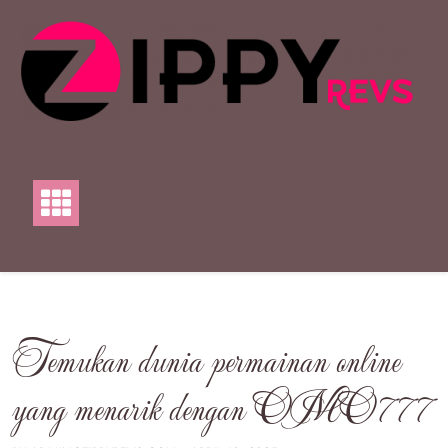
Skip
to
content
Temukan dunia permainan online
yang menarik dengan OMO777