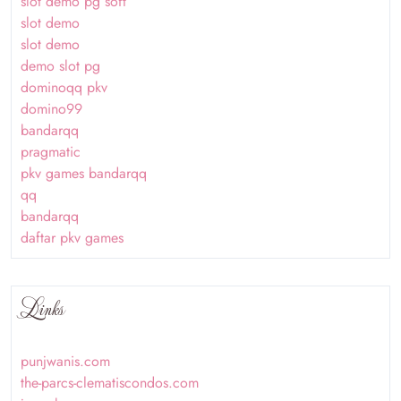
slot demo pg soft
slot demo
slot demo
demo slot pg
dominoqq pkv
domino99
bandarqq
pragmatic
pkv games bandarqq
qq
bandarqq
daftar pkv games
Links
punjwanis.com
the-parcs-clematiscondos.com