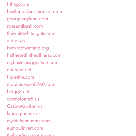
fithog.com
bestlaptopbestmonitor.com
georginaryland.com
roseandbasil.com
thewhitewhitelights.com
atdhe.ws
heckrodtwetland.org
halfheardinthestillness.com
mybestmassagechair.com
ericreed.net
fluxetine.com
mobilecasino8760.com
betqq3.net
casinoloans5.us
CasinoAuction.us
kipooglecouk.us
mykitchennhome.com
aumoulinvert.com
thefoodiepassport.com