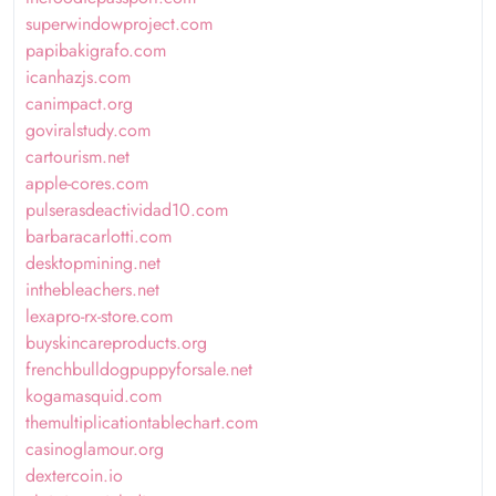
superwindowproject.com
papibakigrafo.com
icanhazjs.com
canimpact.org
goviralstudy.com
cartourism.net
apple-cores.com
pulserasdeactividad10.com
barbaracarlotti.com
desktopmining.net
inthebleachers.net
lexapro-rx-store.com
buyskincareproducts.org
frenchbulldogpuppyforsale.net
kogamasquid.com
themultiplicationtablechart.com
casinoglamour.org
dextercoin.io