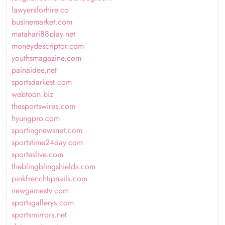
lawyersforhire.co
businemarket.com
matahari88play.net
moneydescriptor.com
youthsmagazine.com
painaidee.net
sportsdarkest.com
webtoon.biz
thesportswires.com
hyungpro.com
sportingnewsnet.com
sportstime24day.com
sporteslive.com
theblingblingshields.com
pinkfrenchtipnails.com
newgamestv.com
sportsgallerys.com
sportsmirrors.net