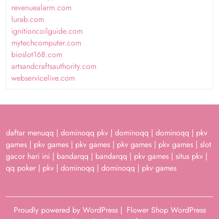
revenuealarm.com
lurab.com
ignitioncoilguide.com
mytechcomputer.com
bioslot168.com
artsandcraftsauthority.com
webservicelive.com
daftar menuqq
|
dominoqq pkv
|
dominoqq
|
dominoqq
|
pkv
games
|
pkv games
|
pkv games
|
pkv games
|
pkv games
|
slot
gacor hari ini
|
bandarqq
|
bandarqq
|
pkv games
|
situs pkv
|
qq poker
|
pkv
|
dominoqq
|
dominoqq
|
pkv games
Proudly powered by WordPress
|
Flower Shop WordPress