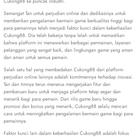
Cukong88 ke puncak industri.
Semangat Tan untuk perjudian online dan dedikasinya untuk
memberikan pengalaman bermain game berkualitas tinggi bagi
para pemainnya telah menjadi faktor kunci dalam keberhasilan
Cukong88. Dia telah bekerja tanpa lelah untuk memastikan
bahwa platform ini menawarkan berbagai permainan, layanan
pelanggan yang sangat baik, dan lingkungan game yang aman
dan aman untuk semua pemain.
Salah satu hal yang membedakan Cukong88 dari platform
perjudian online lainnya adalah komitmennya terhadap inovasi.
Tan dan timnya terus -menerus mengerjakan fitur dan
pembaruan baru untuk menjaga platform tetap segar dan
menarik bagi para pemain. Dari rilis game baru hingga
promosi dan bonus yang menarik, Cukong88 selalu mencari
cara untuk meningkatkan pengalaman bermain game bagi para
pemainnya.
Faktor kunci lain dalam keberhasilan Cukong88 adalah fokus