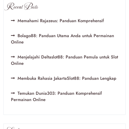
Recent Posts
Memahami Rajazeus: Panduan Komprehensif
Bolago88: Panduan Utama Anda untuk Permainan
Online
Menjelajahi Deltaslot88: Panduan Pemula untuk Slot
Online
Membuka Rahasia JakartaSlot88: Panduan Lengkap
Temukan Dunia303: Panduan Komprehensif
Permainan Online