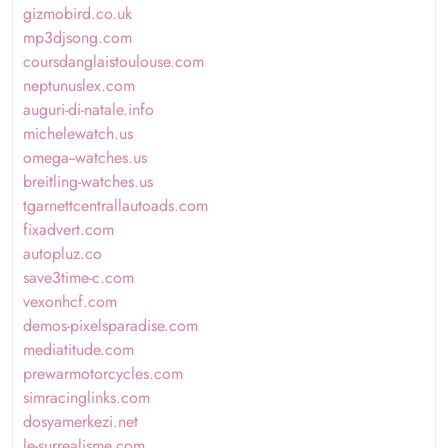
gizmobird.co.uk
mp3djsong.com
coursdanglaistoulouse.com
neptunuslex.com
auguri-di-natale.info
michelewatch.us
omega--watches.us
breitling-watches.us
tgarnettcentrallautoads.com
fixadvert.com
autopluz.co
save3time-c.com
vexonhcf.com
demos-pixelsparadise.com
mediatitude.com
prewarmotorcycles.com
simracinglinks.com
dosyamerkezi.net
le-surrealisme.com