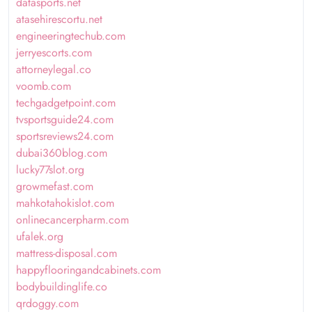
datasports.net
atasehirescortu.net
engineeringtechub.com
jerryescorts.com
attorneylegal.co
voomb.com
techgadgetpoint.com
tvsportsguide24.com
sportsreviews24.com
dubai360blog.com
lucky77slot.org
growmefast.com
mahkotahokislot.com
onlinecancerpharm.com
ufalek.org
mattress-disposal.com
happyflooringandcabinets.com
bodybuildinglife.co
qrdoggy.com