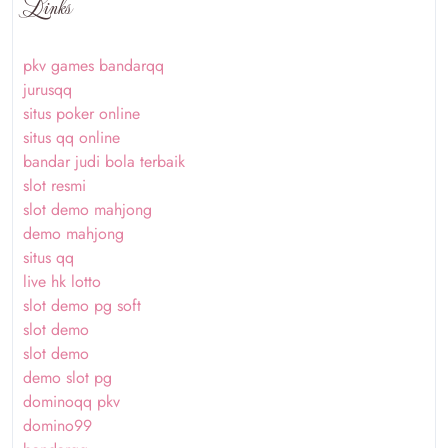
Links
pkv games bandarqq
jurusqq
situs poker online
situs qq online
bandar judi bola terbaik
slot resmi
slot demo mahjong
demo mahjong
situs qq
live hk lotto
slot demo pg soft
slot demo
slot demo
demo slot pg
dominoqq pkv
domino99