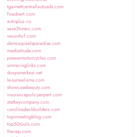
tgarnettcentrallautoads.com
fixadvert.com
autopluz.co
save3time-c.com
vexonhcf.com
demos-pixelsparadise.com
mediatitude.com
prewarmotorcycles.com
simracinglinks.com
dosyamerkezi.net
le-surrealisme.com
showcasebeauty.com
insurancepolicyexpert.com
statkeycompany.com
carolinadeckbuilders.com
topinvestingblog.com
top50tools.com
the-rep.com