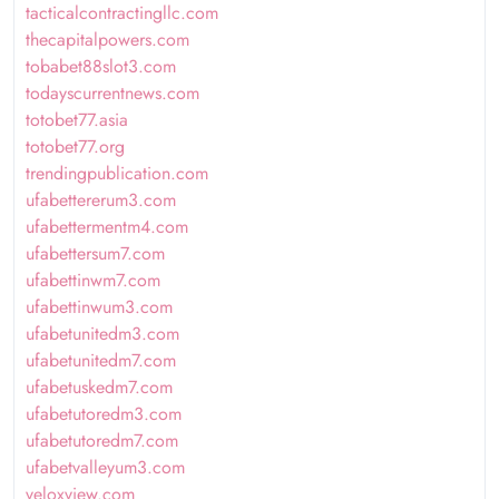
tacticalcontractingllc.com
thecapitalpowers.com
tobabet88slot3.com
todayscurrentnews.com
totobet77.asia
totobet77.org
trendingpublication.com
ufabettererum3.com
ufabettermentm4.com
ufabettersum7.com
ufabettinwm7.com
ufabettinwum3.com
ufabetunitedm3.com
ufabetunitedm7.com
ufabetuskedm7.com
ufabetutoredm3.com
ufabetutoredm7.com
ufabetvalleyum3.com
veloxview.com