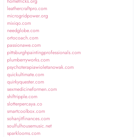
hometricks.org
leathercraftpro.com
microgridpower.org
mixiqo.com
needglobe.com
ortocoach.com
passionawe.com
pittsburghpaintingprofessionals.com
plumberryworks.com
psychoterapiawioletanowak.com
quickultimate.com
quirkyquester.com
sexmedicineformen.com
shiftripple.com
slotterpercaya.co
smartcoolbox.com
sohanjitfinances.com
soulfulhousemusic.net
sparklooms.com