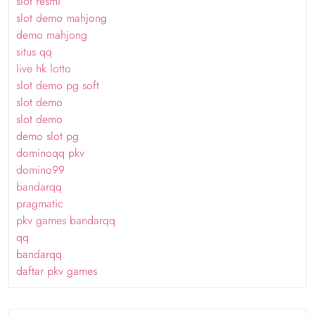
slot resmi
slot demo mahjong
demo mahjong
situs qq
live hk lotto
slot demo pg soft
slot demo
slot demo
demo slot pg
dominoqq pkv
domino99
bandarqq
pragmatic
pkv games bandarqq
qq
bandarqq
daftar pkv games