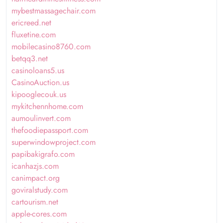
mybestmassagechair.com
ericreed.net
fluxetine.com
mobilecasino8760.com
betqq3.net
casinoloans5.us
CasinoAuction.us
kipooglecouk.us
mykitchennhome.com
aumoulinvert.com
thefoodiepassport.com
superwindowproject.com
papibakigrafo.com
icanhazjs.com
canimpact.org
goviralstudy.com
cartourism.net
apple-cores.com