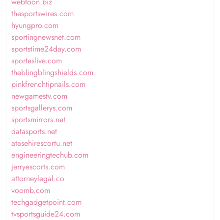
webtoon.biz
thesportswires.com
hyungpro.com
sportingnewsnet.com
sportstime24day.com
sporteslive.com
theblingblingshields.com
pinkfrenchtipnails.com
newgamestv.com
sportsgallerys.com
sportsmirrors.net
datasports.net
atasehirescortu.net
engineeringtechub.com
jerryescorts.com
attorneylegal.co
voomb.com
techgadgetpoint.com
tvsportsguide24.com