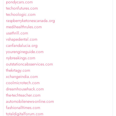
pondycars.com
techonfutures.com
techoologic.com
raspberryketonescanada.org
medihealthrules.com
usathrill.com
vshapedental.com
canfandalucia.org
yourengineguide.com
nybreakings.com
outstationcabsservices.com
thekrtagy.com
xchangeindia.com
coolmicrotech.com
dreamhousehack.com
the-techteacher.com
automobilenews-online.com
fashionalltimes.com
totaldigitalforum.com