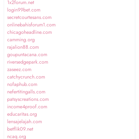
1x2forum.net
login99bet.com
secretcourtesans.com
onlinebahisforum1.com
chicagoheadline.com
camming.org
rajalion88.com
goupuntacana.com
riversedgepark.com
zaseez.com
catchycrunch.com
nofaphub.com
nefertitingalls.com
patsyscreations.com
income4proof.com
educaritas.org
lensajelajah.com
betflik09.net
ncaq.org