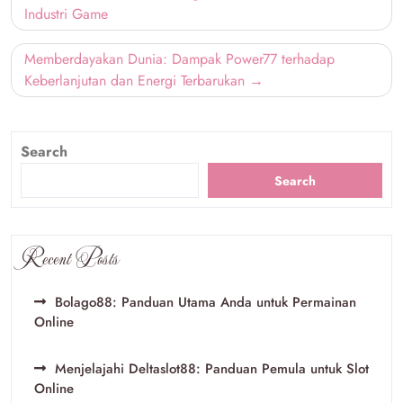
navigation
Industri Game
Memberdayakan Dunia: Dampak Power77 terhadap
Keberlanjutan dan Energi Terbarukan
Search
Search
Recent Posts
Bolago88: Panduan Utama Anda untuk Permainan
Online
Menjelajahi Deltaslot88: Panduan Pemula untuk Slot
Online