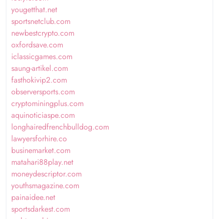
yougetthat.net
sportsnetclub.com
newbestcrypto.com
oxfordsave.com
iclassicgames.com
saung-artikel.com
fasthokivip2.com
observersports.com
cryptominingplus.com
aquinoticiaspe.com
longhairedfrenchbulldog.com
lawyersforhire.co
businemarket.com
matahari88play.net
moneydescriptor.com
youthsmagazine.com
painaidee.net
sportsdarkest.com