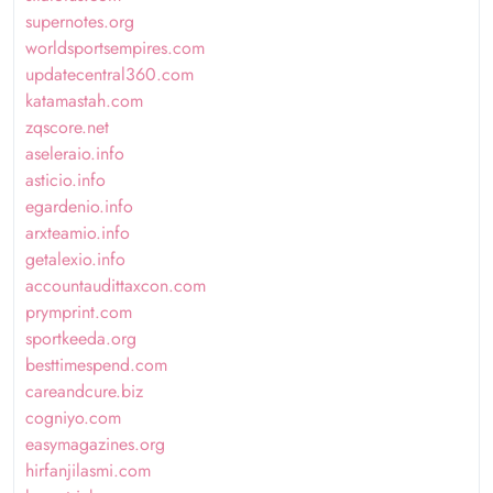
supernotes.org
worldsportsempires.com
updatecentral360.com
katamastah.com
zqscore.net
aseleraio.info
asticio.info
egardenio.info
arxteamio.info
getalexio.info
accountaudittaxcon.com
prymprint.com
sportkeeda.org
besttimespend.com
careandcure.biz
cogniyo.com
easymagazines.org
hirfanjilasmi.com