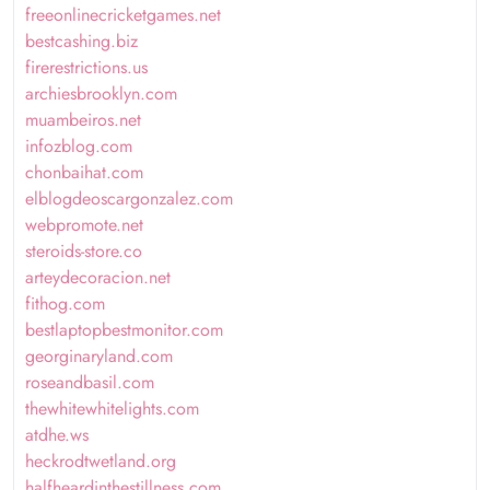
freeonlinecricketgames.net
bestcashing.biz
firerestrictions.us
archiesbrooklyn.com
muambeiros.net
infozblog.com
chonbaihat.com
elblogdeoscargonzalez.com
webpromote.net
steroids-store.co
arteydecoracion.net
fithog.com
bestlaptopbestmonitor.com
georginaryland.com
roseandbasil.com
thewhitewhitelights.com
atdhe.ws
heckrodtwetland.org
halfheardinthestillness.com