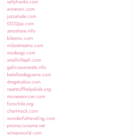
saltyfranks.com
annerani.com
jazzatude.com
0022pa.com
zeroshare.info
bilesinc.com
milaretreatnz.com
modaagi.com
smallvilleph.com
galiciasuroeste.info
batallasdeguerra.com
dregstudios.com
neatstuffhelpskids.org
moraessoccer.com
forochile.org
chart-track.com
wonderfultraveling.com
promocioname.net
wimaxworld.com