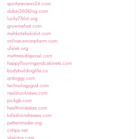
sportsreviews24.com
dubai360blog.com
lucky77slot.org
growmefast.com
mahkotahokislot.com
onlinecancerpharm.com
ufalek.org
mattress-disposal.com
happyflooringandcabinets.com
bodybuildinglife.co
qrdoggy.com
technologygud.com
realshocknews.com
pickgb.com
healthmistakes.com
ksfashiondresses.com
patterntrader.org
cnhpa.net
sitalotus.com