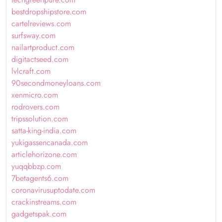
bestdropshipstore.com
cartelreviews.com
surfsway.com
nailartproduct.com
digitactseed.com
lvlcraft.com
90secondmoneyloans.com
xenmicro.com
rodrovers.com
tripssolution.com
satta-king-india.com
yukigassencanada.com
articlehorizone.com
yuqqbbzp.com
7betagents6.com
coronavirusuptodate.com
crackinstreams.com
gadgetspak.com