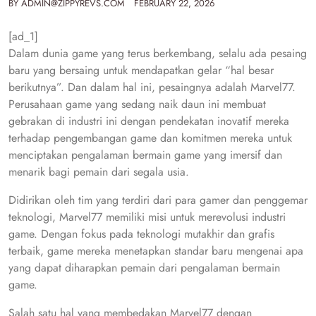
BY
ADMIN@ZIPPYREVS.COM
FEBRUARY 22, 2026
[ad_1]
Dalam dunia game yang terus berkembang, selalu ada pesaing
baru yang bersaing untuk mendapatkan gelar “hal besar
berikutnya”. Dan dalam hal ini, pesaingnya adalah Marvel77.
Perusahaan game yang sedang naik daun ini membuat
gebrakan di industri ini dengan pendekatan inovatif mereka
terhadap pengembangan game dan komitmen mereka untuk
menciptakan pengalaman bermain game yang imersif dan
menarik bagi pemain dari segala usia.
Didirikan oleh tim yang terdiri dari para gamer dan penggemar
teknologi, Marvel77 memiliki misi untuk merevolusi industri
game. Dengan fokus pada teknologi mutakhir dan grafis
terbaik, game mereka menetapkan standar baru mengenai apa
yang dapat diharapkan pemain dari pengalaman bermain
game.
Salah satu hal yang membedakan Marvel77 dengan