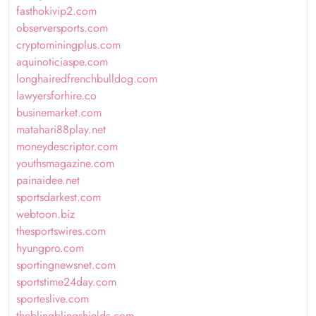
fasthokivip2.com
observersports.com
cryptominingplus.com
aquinoticiaspe.com
longhairedfrenchbulldog.com
lawyersforhire.co
businemarket.com
matahari88play.net
moneydescriptor.com
youthsmagazine.com
painaidee.net
sportsdarkest.com
webtoon.biz
thesportswires.com
hyungpro.com
sportingnewsnet.com
sportstime24day.com
sporteslive.com
theblingblingshields.com