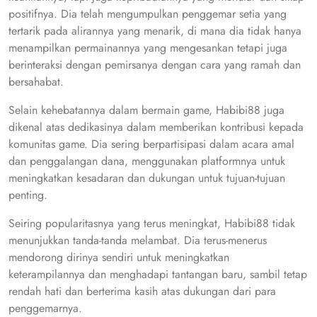
positifnya. Dia telah mengumpulkan penggemar setia yang
tertarik pada alirannya yang menarik, di mana dia tidak hanya
menampilkan permainannya yang mengesankan tetapi juga
berinteraksi dengan pemirsanya dengan cara yang ramah dan
bersahabat.
Selain kehebatannya dalam bermain game, Habibi88 juga
dikenal atas dedikasinya dalam memberikan kontribusi kepada
komunitas game. Dia sering berpartisipasi dalam acara amal
dan penggalangan dana, menggunakan platformnya untuk
meningkatkan kesadaran dan dukungan untuk tujuan-tujuan
penting.
Seiring popularitasnya yang terus meningkat, Habibi88 tidak
menunjukkan tanda-tanda melambat. Dia terus-menerus
mendorong dirinya sendiri untuk meningkatkan
keterampilannya dan menghadapi tantangan baru, sambil tetap
rendah hati dan berterima kasih atas dukungan dari para
penggemarnya.