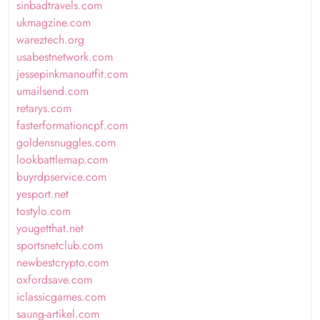
sinbadtravels.com
ukmagzine.com
wareztech.org
usabestnetwork.com
jessepinkmanoutfit.com
umailsend.com
retarys.com
fasterformationcpf.com
goldensnuggles.com
lookbattlemap.com
buyrdpservice.com
yesport.net
tostylo.com
yougetthat.net
sportsnetclub.com
newbestcrypto.com
oxfordsave.com
iclassicgames.com
saung-artikel.com