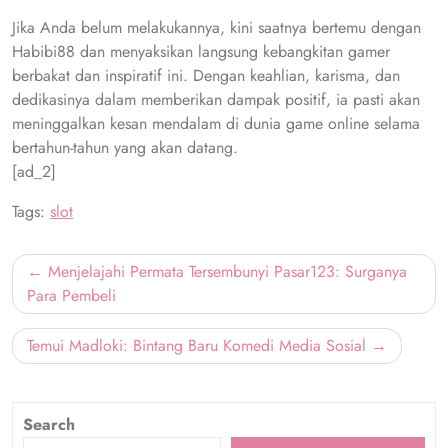
Jika Anda belum melakukannya, kini saatnya bertemu dengan
Habibi88 dan menyaksikan langsung kebangkitan gamer
berbakat dan inspiratif ini. Dengan keahlian, karisma, dan
dedikasinya dalam memberikan dampak positif, ia pasti akan
meninggalkan kesan mendalam di dunia game online selama
bertahun-tahun yang akan datang.
[ad_2]
Tags:
slot
Post
Menjelajahi Permata Tersembunyi Pasar123: Surganya
navigation
Para Pembeli
Temui Madloki: Bintang Baru Komedi Media Sosial
Search