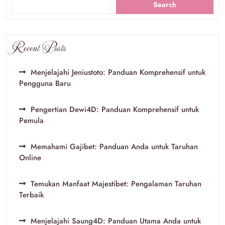
Search
Recent Posts
Menjelajahi Jeniustoto: Panduan Komprehensif untuk
Pengguna Baru
Pengertian Dewi4D: Panduan Komprehensif untuk
Pemula
Memahami Gajibet: Panduan Anda untuk Taruhan
Online
Temukan Manfaat Majestibet: Pengalaman Taruhan
Terbaik
Menjelajahi Saung4D: Panduan Utama Anda untuk