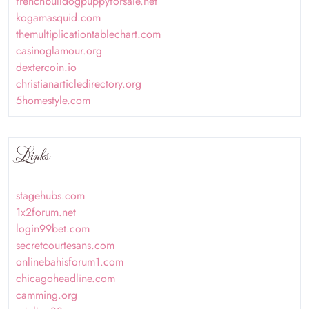
frenchbulldogpuppyforsale.net
kogamasquid.com
themultiplicationtablechart.com
casinoglamour.org
dextercoin.io
christianarticledirectory.org
5homestyle.com
Links
stagehubs.com
1x2forum.net
login99bet.com
secretcourtesans.com
onlinebahisforum1.com
chicagoheadline.com
camming.org