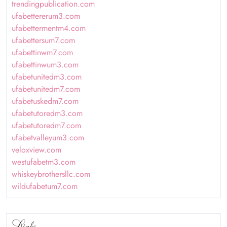
trendingpublication.com
ufabettererum3.com
ufabettermentm4.com
ufabettersum7.com
ufabettinwm7.com
ufabettinwum3.com
ufabetunitedm3.com
ufabetunitedm7.com
ufabetuskedm7.com
ufabetutoredm3.com
ufabetutoredm7.com
ufabetvalleyum3.com
veloxview.com
westufabetm3.com
whiskeybrothersllc.com
wildufabetum7.com
Links