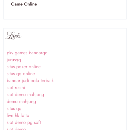
Game Online
Links
pkv games bandarqq
jurusqq
situs poker online
situs qq online
bandar judi bola terbaik
slot resmi
slot demo mahjong
demo mahjong
situs qq
live hk lotto
slot demo pg soft
slot demo