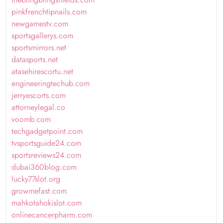
pinkfrenchtipnails.com
newgamestv.com
sportsgallerys.com
sportsmirrors.net
datasports.net
atasehirescortu.net
engineeringtechub.com
jerryescorts.com
attorneylegal.co
voomb.com
techgadgetpoint.com
tvsportsguide24.com
sportsreviews24.com
dubai360blog.com
lucky77slot.org
growmefast.com
mahkotahokislot.com
onlinecancerpharm.com