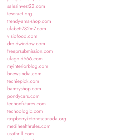
salesinvest22.com
teseract.org
trendy-ama-shop.com
ufabett732m7.com
visiofood.com
droidwindow.com
freeprsubmission.com
ufagold666.com
myinteriorblog.com
bnewsindia.com
techiepick.com
bamzyshop.com
pondycars.com
techonfutures.com
techoologic.com
raspberryketonescanada.org
medihealthrules.com
usathrill.com