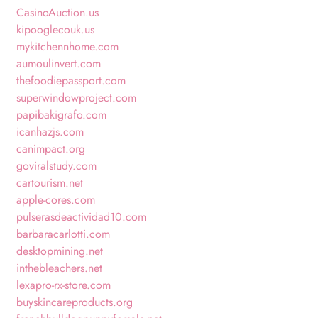
CasinoAuction.us
kipooglecouk.us
mykitchennhome.com
aumoulinvert.com
thefoodiepassport.com
superwindowproject.com
papibakigrafo.com
icanhazjs.com
canimpact.org
goviralstudy.com
cartourism.net
apple-cores.com
pulserasdeactividad10.com
barbaracarlotti.com
desktopmining.net
inthebleachers.net
lexapro-rx-store.com
buyskincareproducts.org