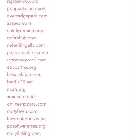
rajalion88.com
goupuntacana.com
riversedgepark.com
zaseez.com
catchycrunch.com
nofaphub.com
nefertitingalls.com
patsyscreations.com
income4proof.com
educaritas.org
lensajelajah.com
betflik09.net
ncaq.org
xenmicro.com
onlineshopera.com
dartyfresh.com
lewisenterprises.net
pcsoftwarefree.org
dailylinking.com