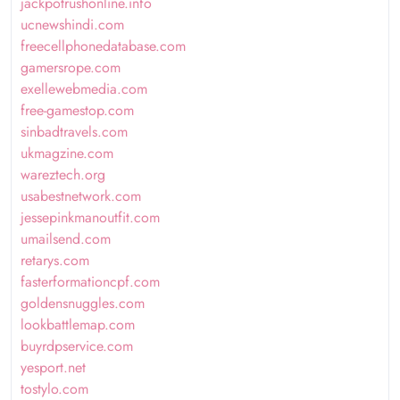
jackpotrushonline.info
ucnewshindi.com
freecellphonedatabase.com
gamersrope.com
exellewebmedia.com
free-gamestop.com
sinbadtravels.com
ukmagzine.com
wareztech.org
usabestnetwork.com
jessepinkmanoutfit.com
umailsend.com
retarys.com
fasterformationcpf.com
goldensnuggles.com
lookbattlemap.com
buyrdpservice.com
yesport.net
tostylo.com