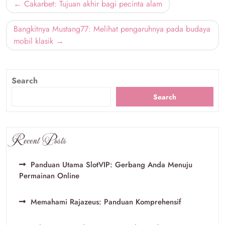
Post
Cakarbet: Tujuan akhir bagi pecinta alam
navigation
Bangkitnya Mustang77: Melihat pengaruhnya pada budaya
mobil klasik
Search
Search
Recent Posts
Panduan Utama SlotVIP: Gerbang Anda Menuju
Permainan Online
Memahami Rajazeus: Panduan Komprehensif