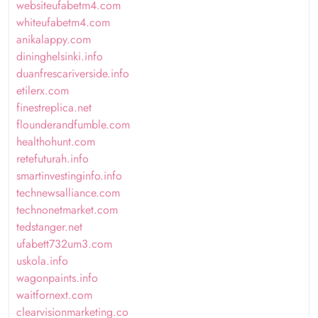
websiteufabetm4.com
whiteufabetm4.com
anikalappy.com
dininghelsinki.info
duanfrescariverside.info
etilerx.com
finestreplica.net
flounderandfumble.com
healthohunt.com
retefuturah.info
smartinvestinginfo.info
technewsalliance.com
technonetmarket.com
tedstanger.net
ufabett732um3.com
uskola.info
wagonpaints.info
waitfornext.com
clearvisionmarketing.co