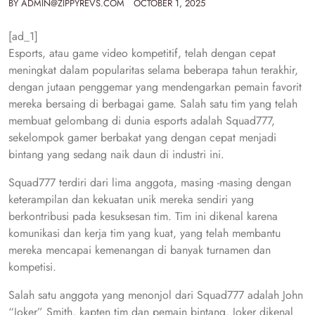
BY
ADMIN@ZIPPYREVS.COM
OCTOBER 1, 2025
[ad_1]
Esports, atau game video kompetitif, telah dengan cepat
meningkat dalam popularitas selama beberapa tahun terakhir,
dengan jutaan penggemar yang mendengarkan pemain favorit
mereka bersaing di berbagai game. Salah satu tim yang telah
membuat gelombang di dunia esports adalah Squad777,
sekelompok gamer berbakat yang dengan cepat menjadi
bintang yang sedang naik daun di industri ini.
Squad777 terdiri dari lima anggota, masing -masing dengan
keterampilan dan kekuatan unik mereka sendiri yang
berkontribusi pada kesuksesan tim. Tim ini dikenal karena
komunikasi dan kerja tim yang kuat, yang telah membantu
mereka mencapai kemenangan di banyak turnamen dan
kompetisi.
Salah satu anggota yang menonjol dari Squad777 adalah John
“Joker” Smith, kapten tim dan pemain bintang. Joker dikenal