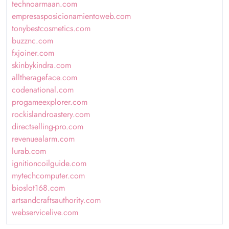
technoarmaan.com
empresasposicionamientoweb.com
tonybestcosmetics.com
buzznc.com
fxjoiner.com
skinbykindra.com
alltherageface.com
codenational.com
progameexplorer.com
rockislandroastery.com
directselling-pro.com
revenuealarm.com
lurab.com
ignitioncoilguide.com
mytechcomputer.com
bioslot168.com
artsandcraftsauthority.com
webservicelive.com