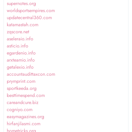
supernotes.org
worldsportsempires.com
updatecentral360.com
katamastah.com
zqscore.net
aseleraio.info
asticio.info
egardenio.info
arxteamio.info
getalexio.info
accountaudittaxcon.com
prymprint.com
sportkeeda.org
besttimespend.com
careandcure.biz
cogniyo.com
easymagazines.org
hirfanjilasmi.com
hometricks.org