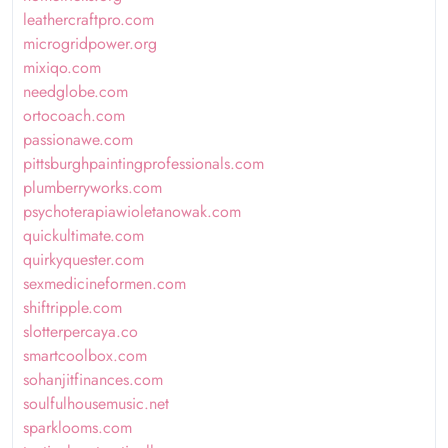
leathercraftpro.com
microgridpower.org
mixiqo.com
needglobe.com
ortocoach.com
passionawe.com
pittsburghpaintingprofessionals.com
plumberryworks.com
psychoterapiawioletanowak.com
quickultimate.com
quirkyquester.com
sexmedicineformen.com
shiftripple.com
slotterpercaya.co
smartcoolbox.com
sohanjitfinances.com
soulfulhousemusic.net
sparklooms.com