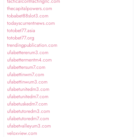
tacticalcontractingllc.com
thecapitalpowers.com
tobabet88slot3.com
todayscurrentnews.com
totobet77.asia
totobet77.org
trendingpublication.com
ufabettererum3.com
ufabettermentm4.com
ufabettersum7.com
ufabettinwm7.com
ufabettinwum3.com
ufabetunitedm3.com
ufabetunitedm7.com
ufabetuskedm7.com
ufabetutoredm3.com
ufabetutoredm7.com
ufabetvalleyum3.com
veloxview.com