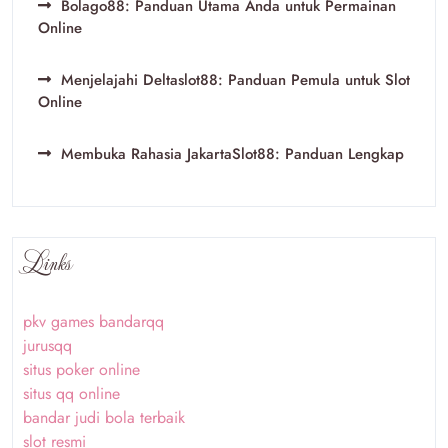
Bolago88: Panduan Utama Anda untuk Permainan
Online
Menjelajahi Deltaslot88: Panduan Pemula untuk Slot
Online
Membuka Rahasia JakartaSlot88: Panduan Lengkap
Links
pkv games bandarqq
jurusqq
situs poker online
situs qq online
bandar judi bola terbaik
slot resmi