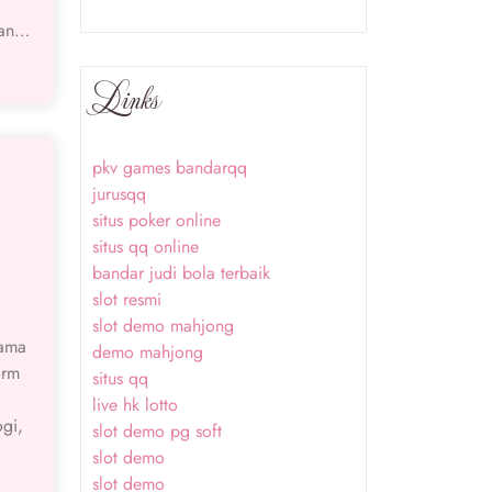
nan…
Links
pkv games bandarqq
jurusqq
situs poker online
situs qq online
bandar judi bola terbaik
slot resmi
slot demo mahjong
nama
demo mahjong
orm
situs qq
live hk lotto
ogi,
slot demo pg soft
slot demo
slot demo