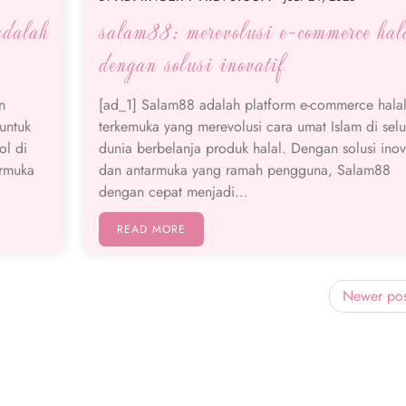
adalah
salam88: merevolusi e-commerce hal
dengan solusi inovatif
n
[ad_1] Salam88 adalah platform e-commerce hala
 untuk
terkemuka yang merevolusi cara umat Islam di selu
ol di
dunia berbelanja produk halal. Dengan solusi inov
armuka
dan antarmuka yang ramah pengguna, Salam88
dengan cepat menjadi…
READ MORE
Newer pos