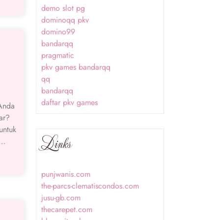
demo slot pg
dominoqq pkv
domino99
bandarqq
pragmatic
pkv games bandarqq
qq
bandarqq
daftar pkv games
Anda
ar?
untuk
Links
g…
punjwanis.com
the-parcs-clematiscondos.com
jusu-gb.com
thecarepet.com