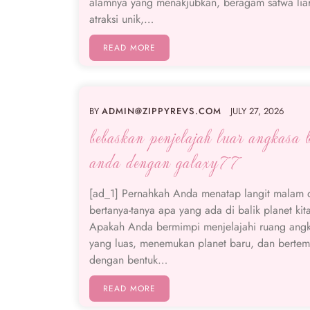
alamnya yang menakjubkan, beragam satwa liar
atraksi unik,…
READ MORE
BY
ADMIN@ZIPPYREVS.COM
JULY 27, 2026
bebaskan penjelajah luar angkasa 
anda dengan galaxy77
[ad_1] Pernahkah Anda menatap langit malam 
bertanya-tanya apa yang ada di balik planet kit
Apakah Anda bermimpi menjelajahi ruang ang
yang luas, menemukan planet baru, dan berte
dengan bentuk…
READ MORE