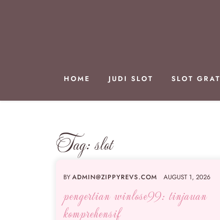
Skip
to
content
HOME
JUDI SLOT
SLOT GRAT
Tag:
slot
BY
ADMIN@ZIPPYREVS.COM
AUGUST 1, 2026
pengertian winlose99: tinjauan
komprehensif