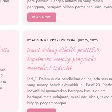
, dan
para pemain. Dengan antarmuka yang ramah
pengguna, beragam pilihan permainan, dan laya
READ MORE
BY
ADMIN@ZIPPYREVS.COM
JULY 27, 2026
batin
temui dalang dibalik pasti123:
bagaimana seorang pengusaha
merevolusi industri
dan
a?
[ad_1] Dalam dunia pendidikan online, ada satu 
kasa
yang sedang heboh akhir-akhir ini: Pasti123. Platf
mu
inovatif ini menawarkan beragam kursus dalam
berbagai mata pelajaran, mulai dari bisnis, teknol
hingga pengembangan…