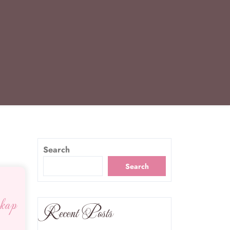
Search
Search
gkap
Recent Posts