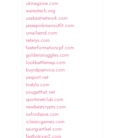
ukmagzine.com
wareztech.org
usabestnetwork.com
jessepinkmanoutfit.com
umailsend.com
retarys.com
fasterformationcpf.com
goldensnuggles.com
lookbattlemap.com
buyrdpservice.com
yesport.net
tostylo.com
yougetthat.net
sportsnetclub.com
newbestcrypto.com
oxfordsave.com
iclassicgames.com
saung-artikel.com
fasthokivip2.com