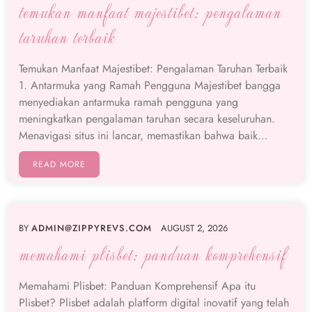
temukan manfaat majestibet: pengalaman
taruhan terbaik
Temukan Manfaat Majestibet: Pengalaman Taruhan Terbaik
1. Antarmuka yang Ramah Pengguna Majestibet bangga
menyediakan antarmuka ramah pengguna yang
meningkatkan pengalaman taruhan secara keseluruhan.
Menavigasi situs ini lancar, memastikan bahwa baik…
READ MORE
BY
ADMIN@ZIPPYREVS.COM
AUGUST 2, 2026
memahami plisbet: panduan komprehensif
Memahami Plisbet: Panduan Komprehensif Apa itu
Plisbet? Plisbet adalah platform digital inovatif yang telah