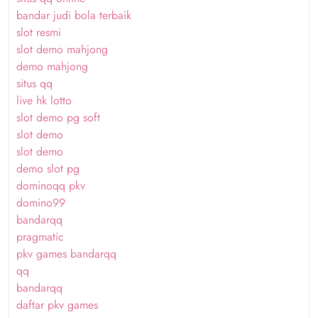
bandar judi bola terbaik
slot resmi
slot demo mahjong
demo mahjong
situs qq
live hk lotto
slot demo pg soft
slot demo
slot demo
demo slot pg
dominoqq pkv
domino99
bandarqq
pragmatic
pkv games bandarqq
qq
bandarqq
daftar pkv games