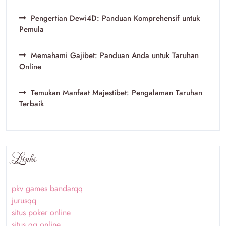
Pengertian Dewi4D: Panduan Komprehensif untuk
Pemula
Memahami Gajibet: Panduan Anda untuk Taruhan
Online
Temukan Manfaat Majestibet: Pengalaman Taruhan
Terbaik
Links
pkv games bandarqq
jurusqq
situs poker online
situs qq online