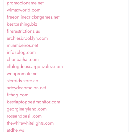
promocioname.net
wimaxworld.com
freeonlinecricketgames.net
bestcashing.biz
firerestrictions.us
archiesbrooklyn.com
muambeiros.net
infozblog.com
chonbaihat.com
elblogdeoscargonzalez.com
webpromote.net
steroids-store.co
arteydecoracion.net
fithog.com
bestlaptopbestmonitor.com
georginaryland.com
roseandbasil.com
thewhitewhitelights.com
atdhe.ws