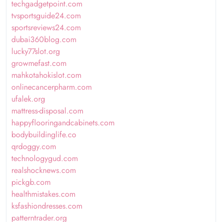
techgadgetpoint.com
tvsportsguide24.com
sportsreviews24.com
dubai360blog.com
lucky77slot.org
growmefast.com
mahkotahokislot.com
onlinecancerpharm.com
ufalek.org
mattress-disposal.com
happyflooringandcabinets.com
bodybuildinglife.co
qrdoggy.com
technologygud.com
realshocknews.com
pickgb.com
healthmistakes.com
ksfashiondresses.com
patterntrader.org