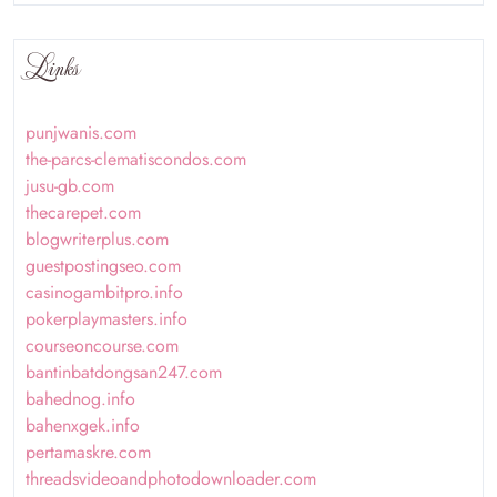
Links
punjwanis.com
the-parcs-clematiscondos.com
jusu-gb.com
thecarepet.com
blogwriterplus.com
guestpostingseo.com
casinogambitpro.info
pokerplaymasters.info
courseoncourse.com
bantinbatdongsan247.com
bahednog.info
bahenxgek.info
pertamaskre.com
threadsvideoandphotodownloader.com