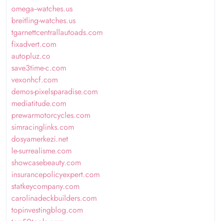
omega--watches.us
breitling-watches.us
tgarnettcentrallautoads.com
fixadvert.com
autopluz.co
save3time-c.com
vexonhcf.com
demos-pixelsparadise.com
mediatitude.com
prewarmotorcycles.com
simracinglinks.com
dosyamerkezi.net
le-surrealisme.com
showcasebeauty.com
insurancepolicyexpert.com
statkeycompany.com
carolinadeckbuilders.com
topinvestingblog.com