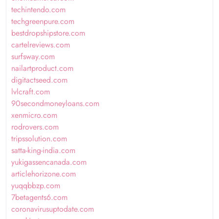
techintendo.com
techgreenpure.com
bestdropshipstore.com
cartelreviews.com
surfsway.com
nailartproduct.com
digitactseed.com
lvlcraft.com
90secondmoneyloans.com
xenmicro.com
rodrovers.com
tripssolution.com
satta-king-india.com
yukigassencanada.com
articlehorizone.com
yuqqbbzp.com
7betagents6.com
coronavirusuptodate.com