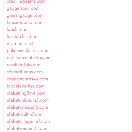
crackinstreams.com
gadgetspak.com
gearsngadget.com
hireseodoctor.com
lapsfit.com
levelup-fast.com
mytreepla.net
pokersimulations.com
replicamanufactory.net
rezultate-loto.info
splendifulous.com
sportsrecords4u.com
topceleberites.com
ufabetting8m4.com
ufabetunionum3.com
ufabetvalueum3.com
ufabetvaultm7.com
ufabetvillageum7.com
ufabetvoicem3.com