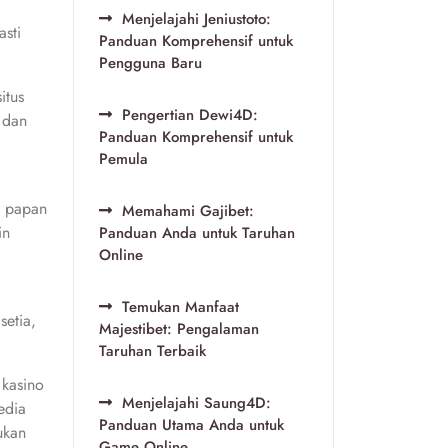
Menjelajahi Jeniustoto:
sti
Panduan Komprehensif untuk
Pengguna Baru
itus
Pengertian Dewi4D:
 dan
Panduan Komprehensif untuk
Pemula
n papan
Memahami Gajibet:
in
Panduan Anda untuk Taruhan
Online
Temukan Manfaat
setia,
Majestibet: Pengalaman
Taruhan Terbaik
kasino
Menjelajahi Saung4D:
edia
Panduan Utama Anda untuk
ukan
Game Online