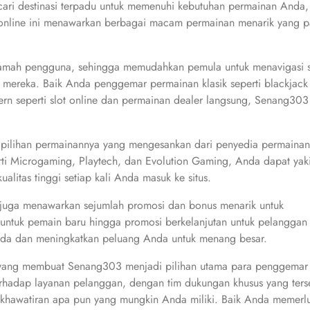
ari destinasi terpadu untuk memenuhi kebutuhan permainan Anda,
online ini menawarkan berbagai macam permainan menarik yang pa
amah pengguna, sehingga memudahkan pemula untuk menavigasi s
 mereka. Baik Anda penggemar permainan klasik seperti blackjack
dern seperti slot online dan permainan dealer langsung, Senang303
h pilihan permainannya yang mengesankan dari penyedia permaina
rti Microgaming, Playtech, dan Evolution Gaming, Anda dapat yak
itas tinggi setiap kali Anda masuk ke situs.
juga menawarkan sejumlah promosi dan bonus menarik untuk
untuk pemain baru hingga promosi berkelanjutan untuk pelanggan 
nda dan meningkatkan peluang Anda untuk menang besar.
ang membuat Senang303 menjadi pilihan utama para penggemar 
terhadap layanan pelanggan, dengan tim dukungan khusus yang ters
khawatiran apa pun yang mungkin Anda miliki. Baik Anda memerl