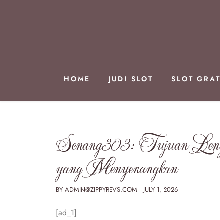
Skip
to
content
HOME
JUDI SLOT
SLOT GRAT
Senang303: Tujuan Leng
yang Menyenangkan
BY
ADMIN@ZIPPYREVS.COM
JULY 1, 2026
[ad_1]