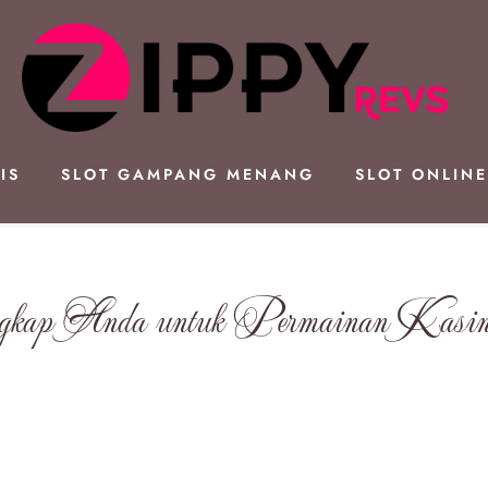
IS
SLOT GAMPANG MENANG
SLOT ONLINE
kap Anda untuk Permainan Kasin