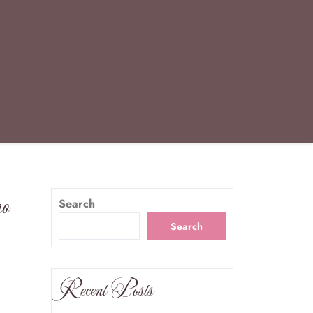
o
Search
Search
Recent Posts