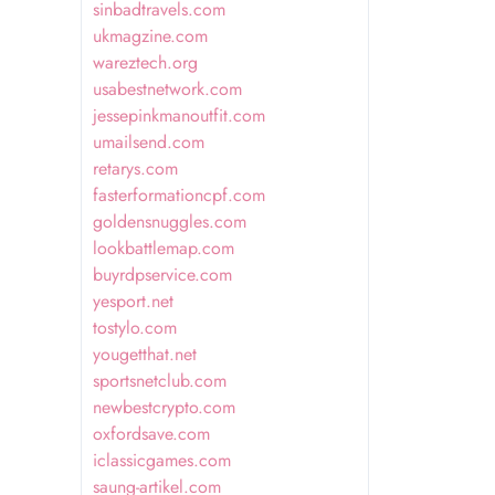
sinbadtravels.com
ukmagzine.com
wareztech.org
usabestnetwork.com
jessepinkmanoutfit.com
umailsend.com
retarys.com
fasterformationcpf.com
goldensnuggles.com
lookbattlemap.com
buyrdpservice.com
yesport.net
tostylo.com
yougetthat.net
sportsnetclub.com
newbestcrypto.com
oxfordsave.com
iclassicgames.com
saung-artikel.com