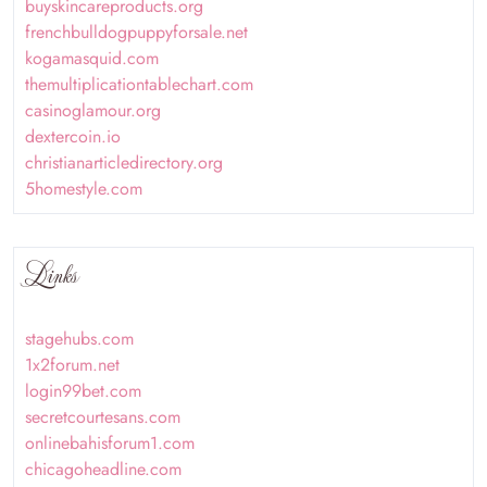
buyskincareproducts.org
frenchbulldogpuppyforsale.net
kogamasquid.com
themultiplicationtablechart.com
casinoglamour.org
dextercoin.io
christianarticledirectory.org
5homestyle.com
Links
stagehubs.com
1x2forum.net
login99bet.com
secretcourtesans.com
onlinebahisforum1.com
chicagoheadline.com