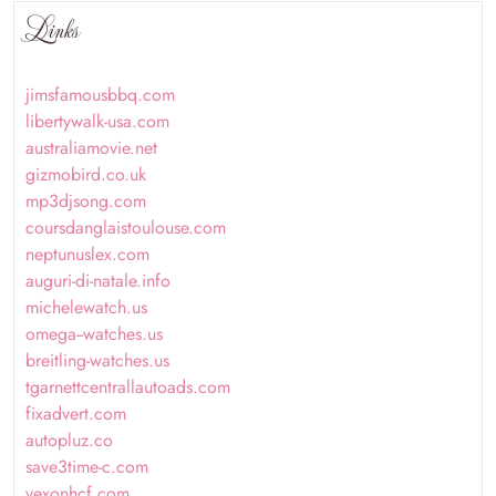
Links
jimsfamousbbq.com
libertywalk-usa.com
australiamovie.net
gizmobird.co.uk
mp3djsong.com
coursdanglaistoulouse.com
neptunuslex.com
auguri-di-natale.info
michelewatch.us
omega--watches.us
breitling-watches.us
tgarnettcentrallautoads.com
fixadvert.com
autopluz.co
save3time-c.com
vexonhcf.com