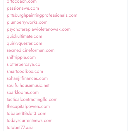
ortocoach.com
passionawe.com
pittsburghpaintingprofessionals.com
plumberryworks.com
psychoterapiawioletanowak.com
quickultimate.com
quirkyquester.com
sexmedicineformen.com
shiftripple.com
slotterpercaya.co
smartcoolbox.com
sohanjitfinances.com
soulfulhousemusic.net
sparklooms.com
tacticalcontractingllc.com
thecapitalpowers.com
tobabet88slot3.com
todayscurrentnews.com
totobet77.asia