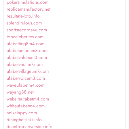
pokersimulations.com
replicamanufactory.net
rezultate-loto.info
splendifulous.com
sportsrecords4u.com
topceleberites.com
ufabetting8m4.com
ufabetunionum3.com
ufabetvalueum3.com
ufabetvaultm7.com
ufabetvillageum7.com
ufabetvoicem3.com
waveufabetm4.com
wayang88.net
websiteufabetm4.com
whiteufabetm4.com
anikalappy.com
dininghelsinki.info
duanfrescariverside.info