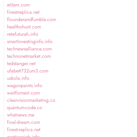
etilerx.com
finestreplica.net
flounderandfumble.com
healthohunt.com
retefuturah.info
smartinvestinginfo.info
technewsalliance.com
technonetmarket.com
tedstanger.net
ufabett732um3.com
uskola.info
wagonpaints.info
waitfornext.com
clearvisionmarketing.co
quantum-code.co
whatnews.me
final-dream.com
finest-replica.net
gestioneinh.info