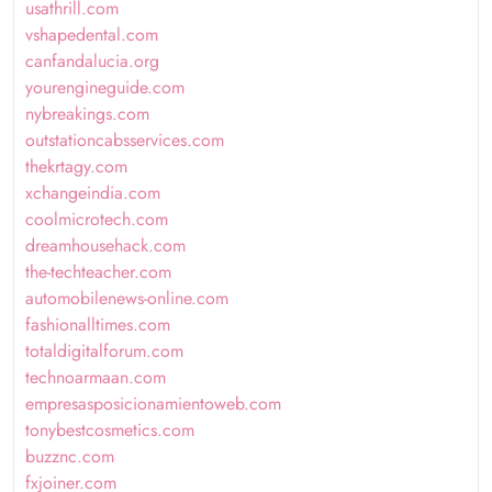
usathrill.com
vshapedental.com
canfandalucia.org
yourengineguide.com
nybreakings.com
outstationcabsservices.com
thekrtagy.com
xchangeindia.com
coolmicrotech.com
dreamhousehack.com
the-techteacher.com
automobilenews-online.com
fashionalltimes.com
totaldigitalforum.com
technoarmaan.com
empresasposicionamientoweb.com
tonybestcosmetics.com
buzznc.com
fxjoiner.com