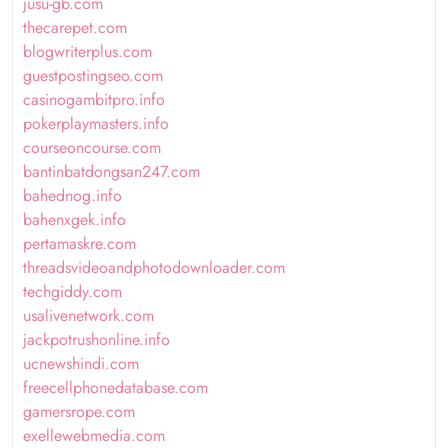
jusu-gb.com
thecarepet.com
blogwriterplus.com
guestpostingseo.com
casinogambitpro.info
pokerplaymasters.info
courseoncourse.com
bantinbatdongsan247.com
bahednog.info
bahenxgek.info
pertamaskre.com
threadsvideoandphotodownloader.com
techgiddy.com
usalivenetwork.com
jackpotrushonline.info
ucnewshindi.com
freecellphonedatabase.com
gamersrope.com
exellewebmedia.com