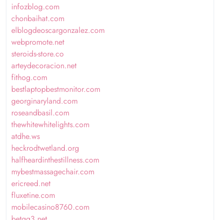
infozblog.com
chonbaihat.com
elblogdeoscargonzalez.com
webpromote.net
steroids-store.co
arteydecoracion.net
fithog.com
bestlaptopbestmonitor.com
georginaryland.com
roseandbasil.com
thewhitewhitelights.com
atdhe.ws
heckrodtwetland.org
halfheardinthestillness.com
mybestmassagechair.com
ericreed.net
fluxetine.com
mobilecasino8760.com
betqq3.net