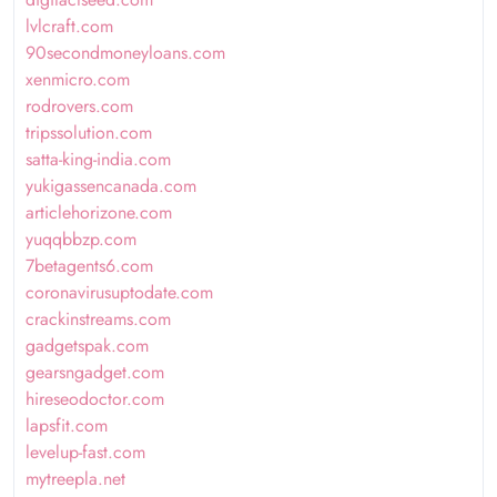
lvlcraft.com
90secondmoneyloans.com
xenmicro.com
rodrovers.com
tripssolution.com
satta-king-india.com
yukigassencanada.com
articlehorizone.com
yuqqbbzp.com
7betagents6.com
coronavirusuptodate.com
crackinstreams.com
gadgetspak.com
gearsngadget.com
hireseodoctor.com
lapsfit.com
levelup-fast.com
mytreepla.net