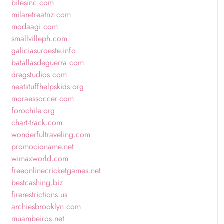
bilesinc.com
milaretreatnz.com
modaagi.com
smallvilleph.com
galiciasuroeste.info
batallasdeguerra.com
dregstudios.com
neatstuffhelpskids.org
moraessoccer.com
forochile.org
chart-track.com
wonderfultraveling.com
promocioname.net
wimaxworld.com
freeonlinecricketgames.net
bestcashing.biz
firerestrictions.us
archiesbrooklyn.com
muambeiros.net