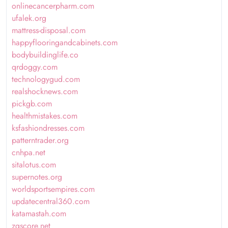
onlinecancerpharm.com
ufalek.org
mattress-disposal.com
happyflooringandcabinets.com
bodybuildinglife.co
qrdoggy.com
technologygud.com
realshocknews.com
pickgb.com
healthmistakes.com
ksfashiondresses.com
patterntrader.org
cnhpa.net
sitalotus.com
supernotes.org
worldsportsempires.com
updatecentral360.com
katamastah.com
zqscore.net