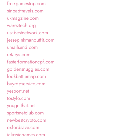
free-gamestop.com
sinbadtravels.com
ukmagzine.com
wareztech.org
usabestnetwork.com
jessepinkmanoutfit.com
umailsend.com
retarys.com
fasterformationcpf.com
goldensnuggles.com
lookbattlemap.com
buyrdpservice.com
yesport.net
tostylo.com
yougetthat.net
sportsnetclub.com
newbestcrypto.com
oxfordsave.com
iclassicgames.com