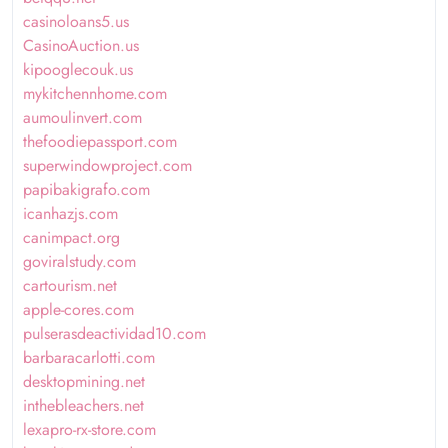
casinoloans5.us
CasinoAuction.us
kipooglecouk.us
mykitchennhome.com
aumoulinvert.com
thefoodiepassport.com
superwindowproject.com
papibakigrafo.com
icanhazjs.com
canimpact.org
goviralstudy.com
cartourism.net
apple-cores.com
pulserasdeactividad10.com
barbaracarlotti.com
desktopmining.net
inthebleachers.net
lexapro-rx-store.com