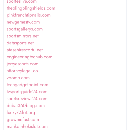
sporteslive.com
theblingblingshields.com
pinkfrenchtipnails.com
newgamestv.com
sportsgallerys.com
sportsmirrors.net
datasports.net
atasehirescortu.net
engineeringtechub.com
jerryescorts.com
attorneylegal.co
voomb.com
techgadgetpoint.com
tvsportsguide24.com
sportsreviews24.com
dubai360blog.com
lucky77slot.org
growmefast.com
mahkotahokislot.com