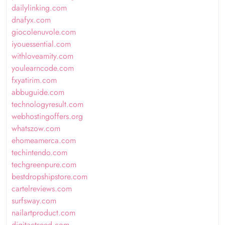
dailylinking.com
dnafyx.com
giocolenuvole.com
iyouessential.com
withloveamity.com
youlearncode.com
fxyatirim.com
abbuguide.com
technologyresult.com
webhostingoffers.org
whatszow.com
ehomeamerca.com
techintendo.com
techgreenpure.com
bestdropshipstore.com
cartelreviews.com
surfsway.com
nailartproduct.com
digitactseed.com