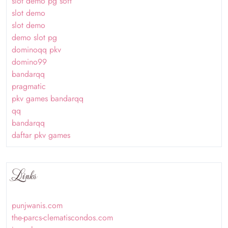
slot demo pg soft
slot demo
slot demo
demo slot pg
dominoqq pkv
domino99
bandarqq
pragmatic
pkv games bandarqq
qq
bandarqq
daftar pkv games
Links
punjwanis.com
the-parcs-clematiscondos.com