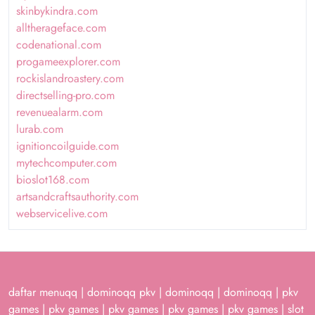
skinbykindra.com
alltherageface.com
codenational.com
progameexplorer.com
rockislandroastery.com
directselling-pro.com
revenuealarm.com
lurab.com
ignitioncoilguide.com
mytechcomputer.com
bioslot168.com
artsandcraftsauthority.com
webservicelive.com
daftar menuqq
|
dominoqq pkv
|
dominoqq
|
dominoqq
|
pkv
games
|
pkv games
|
pkv games
|
pkv games
|
pkv games
|
slot