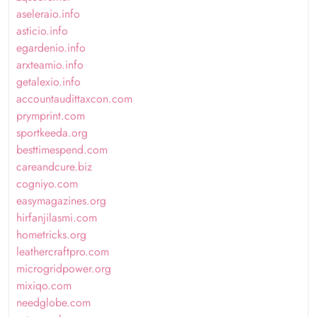
aseleraio.info
asticio.info
egardenio.info
arxteamio.info
getalexio.info
accountaudittaxcon.com
prymprint.com
sportkeeda.org
besttimespend.com
careandcure.biz
cogniyo.com
easymagazines.org
hirfanjilasmi.com
hometricks.org
leathercraftpro.com
microgridpower.org
mixiqo.com
needglobe.com