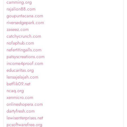
camming.org
rajalion88.com
goupuntacana.com
riversedgepark.com
zaseez.com
catchycrunch.com
nofaphub.com
nefertitingalls.com
patsyscreations.com
income4proof.com
educaritas.org
lensajelajah.com
betflik09.net
ncaq.org
xenmicro.com
onlineshopera.com
dartyfresh.com
lewisenterprises.net
pcsoftwarefree.org