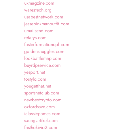
ukmagzine.com
wareztech.org
usabestnetwork.com
jessepinkmanoutfit.com
umailsend.com
retarys.com
fasterformationcpf.com
goldensnuggles.com
lookbattlemap.com
buyrdpservice.com
yesport.net
tostylo.com
yougetthat.net
sportsnetclub.com
newbestcrypto.com
oxfordsave.com
iclassicgames.com
saung-artikel.com
fasthokivip2.com