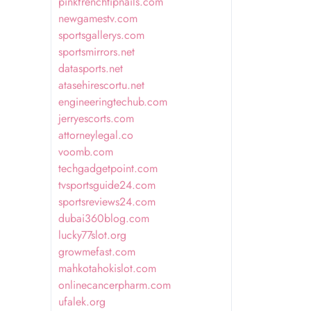
pinkfrenchtipnails.com
newgamestv.com
sportsgallerys.com
sportsmirrors.net
datasports.net
atasehirescortu.net
engineeringtechub.com
jerryescorts.com
attorneylegal.co
voomb.com
techgadgetpoint.com
tvsportsguide24.com
sportsreviews24.com
dubai360blog.com
lucky77slot.org
growmefast.com
mahkotahokislot.com
onlinecancerpharm.com
ufalek.org