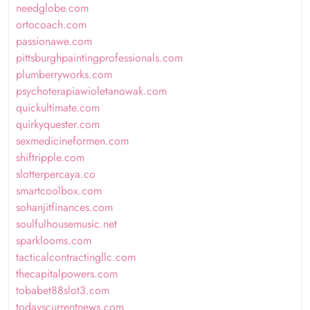
needglobe.com
ortocoach.com
passionawe.com
pittsburghpaintingprofessionals.com
plumberryworks.com
psychoterapiawioletanowak.com
quickultimate.com
quirkyquester.com
sexmedicineformen.com
shiftripple.com
slotterpercaya.co
smartcoolbox.com
sohanjitfinances.com
soulfulhousemusic.net
sparklooms.com
tacticalcontractingllc.com
thecapitalpowers.com
tobabet88slot3.com
todayscurrentnews.com