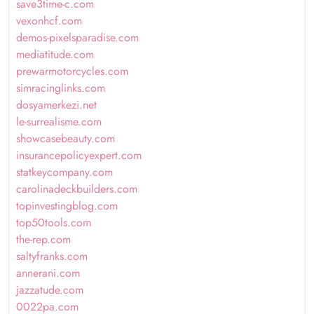
save3time-c.com
vexonhcf.com
demos-pixelsparadise.com
mediatitude.com
prewarmotorcycles.com
simracinglinks.com
dosyamerkezi.net
le-surrealisme.com
showcasebeauty.com
insurancepolicyexpert.com
statkeycompany.com
carolinadeckbuilders.com
topinvestingblog.com
top50tools.com
the-rep.com
saltyfranks.com
annerani.com
jazzatude.com
0022pa.com