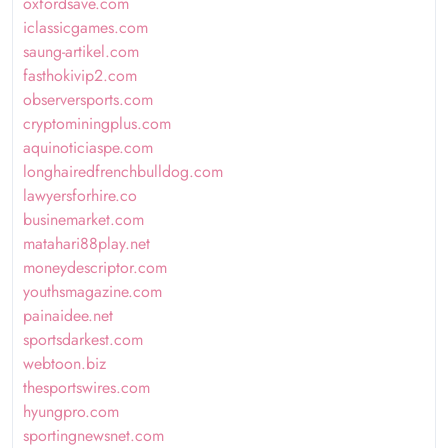
oxfordsave.com
iclassicgames.com
saung-artikel.com
fasthokivip2.com
observersports.com
cryptominingplus.com
aquinoticiaspe.com
longhairedfrenchbulldog.com
lawyersforhire.co
businemarket.com
matahari88play.net
moneydescriptor.com
youthsmagazine.com
painaidee.net
sportsdarkest.com
webtoon.biz
thesportswires.com
hyungpro.com
sportingnewsnet.com