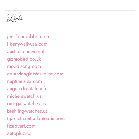
Links
jimsfamousbbq.com
libertywalk-usa.com
australiamovie.net
gizmobird.co.uk
mp3djsong.com
coursdanglaistoulouse.com
neptunuslex.com
auguri-di-natale.info
michelewatch.us
omega--watches.us
breitling-watches.us
tgarnettcentrallautoads.com
fixadvert.com
autopluz.co