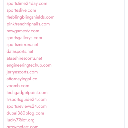
sportstime24day.com
sporteslive.com
theblingblingshields.com
pinkfrenchtipnails.com
newgamestv.com
sportsgallerys.com
sportsmirrors.net
datasports.net
atasehirescortu.net
engineeringtechub.com
jerryescorts.com
attorneylegal.co
voomb.com
techgadgetpoint.com
tvsportsguide24.com
sportsreviews24.com
dubai360blog.com
lucky77slot.org
growmefast.com