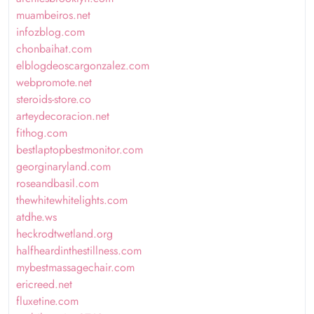
muambeiros.net
infozblog.com
chonbaihat.com
elblogdeoscargonzalez.com
webpromote.net
steroids-store.co
arteydecoracion.net
fithog.com
bestlaptopbestmonitor.com
georginaryland.com
roseandbasil.com
thewhitewhitelights.com
atdhe.ws
heckrodtwetland.org
halfheardinthestillness.com
mybestmassagechair.com
ericreed.net
fluxetine.com