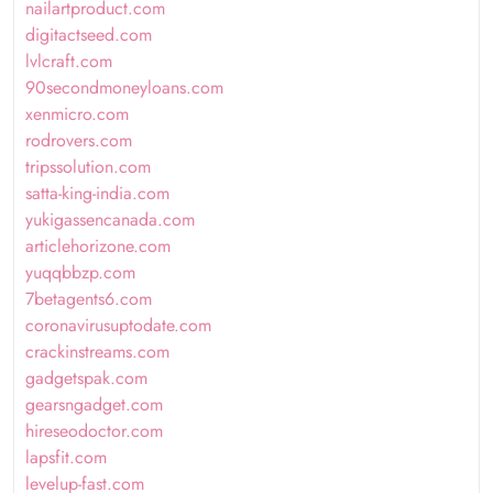
nailartproduct.com
digitactseed.com
lvlcraft.com
90secondmoneyloans.com
xenmicro.com
rodrovers.com
tripssolution.com
satta-king-india.com
yukigassencanada.com
articlehorizone.com
yuqqbbzp.com
7betagents6.com
coronavirusuptodate.com
crackinstreams.com
gadgetspak.com
gearsngadget.com
hireseodoctor.com
lapsfit.com
levelup-fast.com