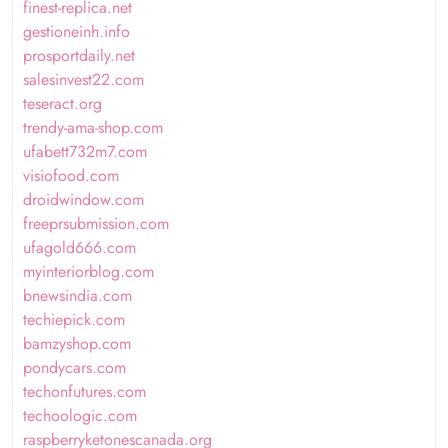
finest-replica.net
gestioneinh.info
prosportdaily.net
salesinvest22.com
teseract.org
trendy-ama-shop.com
ufabett732m7.com
visiofood.com
droidwindow.com
freeprsubmission.com
ufagold666.com
myinteriorblog.com
bnewsindia.com
techiepick.com
bamzyshop.com
pondycars.com
techonfutures.com
techoologic.com
raspberryketonescanada.org