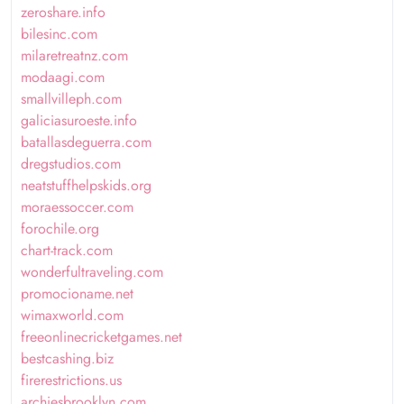
zeroshare.info
bilesinc.com
milaretreatnz.com
modaagi.com
smallvilleph.com
galiciasuroeste.info
batallasdeguerra.com
dregstudios.com
neatstuffhelpskids.org
moraessoccer.com
forochile.org
chart-track.com
wonderfultraveling.com
promocioname.net
wimaxworld.com
freeonlinecricketgames.net
bestcashing.biz
firerestrictions.us
archiesbrooklyn.com