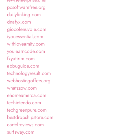
pcsoftwarefree.org
dailylinking.com
dnafyx.com
giocolenuvole.com
iyouessential.com
withloveamity.com
youlearncode.com
fxyatirim.com
abbuguide.com
technologyresult.com
webhostingoffers.org
whatszow.com
ehomeamerca.com
techintendo.com
techgreenpure.com
bestdropshipstore.com
cartelreviews.com
surfsway.com