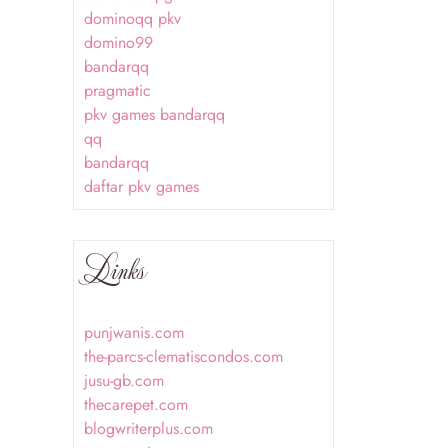
dominoqq pkv
domino99
bandarqq
pragmatic
pkv games bandarqq
qq
bandarqq
daftar pkv games
Links
punjwanis.com
the-parcs-clematiscondos.com
jusu-gb.com
thecarepet.com
blogwriterplus.com