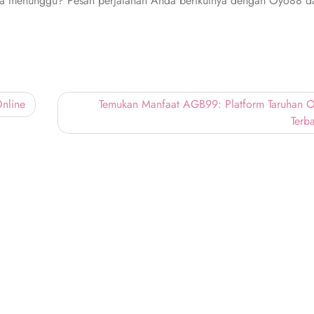
pa menunggu? Pesan perjalanan Anda berikutnya dengan Oyo88 d
Online
Temukan Manfaat AGB99: Platform Taruhan O
Terba