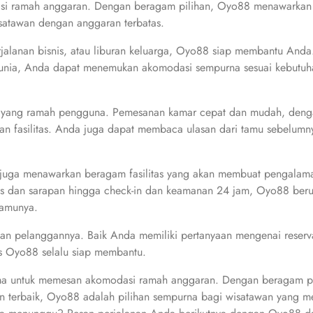
si ramah anggaran. Dengan beragam pilihan, Oyo88 menawarkan
satawan dengan anggaran terbatas.
jalanan bisnis, atau liburan keluarga, Oyo88 siap membantu Anda
h dunia, Anda dapat menemukan akomodasi sempurna sesuai kebutuh
ya yang ramah pengguna. Pemesanan kamar cepat dan mudah, deng
 dan fasilitas. Anda juga dapat membaca ulasan dari tamu sebelumn
juga menawarkan beragam fasilitas yang akan membuat pengalam
is dan sarapan hingga check-in dan keamanan 24 jam, Oyo88 ber
tamunya.
n pelanggannya. Baik Anda memiliki pertanyaan mengenai reserva
s Oyo88 selalu siap membantu.
ma untuk memesan akomodasi ramah anggaran. Dengan beragam pi
 terbaik, Oyo88 adalah pilihan sempurna bagi wisatawan yang m