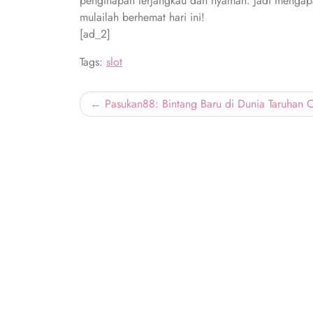
penginapan terjangkau dan nyaman. Jadi menga
mulailah berhemat hari ini!
[ad_2]
Tags:
slot
Post
Pasukan88: Bintang Baru di Dunia Taruhan 
navigation