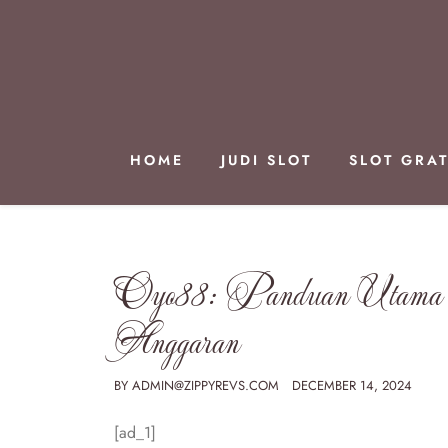
Skip
to
content
HOME
JUDI SLOT
SLOT GRAT
Oyo88: Panduan Utama 
Anggaran
BY
ADMIN@ZIPPYREVS.COM
DECEMBER 14, 2024
[ad_1]