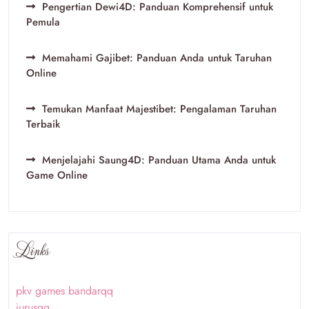
Pengertian Dewi4D: Panduan Komprehensif untuk
Pemula
Memahami Gajibet: Panduan Anda untuk Taruhan
Online
Temukan Manfaat Majestibet: Pengalaman Taruhan
Terbaik
Menjelajahi Saung4D: Panduan Utama Anda untuk
Game Online
Links
pkv games bandarqq
jurusqq