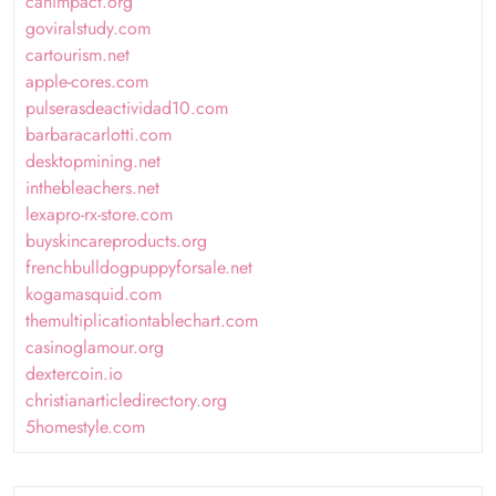
canimpact.org
goviralstudy.com
cartourism.net
apple-cores.com
pulserasdeactividad10.com
barbaracarlotti.com
desktopmining.net
inthebleachers.net
lexapro-rx-store.com
buyskincareproducts.org
frenchbulldogpuppyforsale.net
kogamasquid.com
themultiplicationtablechart.com
casinoglamour.org
dextercoin.io
christianarticledirectory.org
5homestyle.com