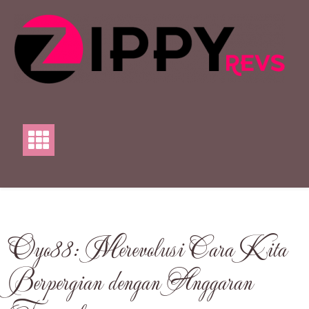
Skip
to
content
Oyo88: Merevolusi Cara Kita
Berpergian dengan Anggaran