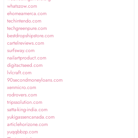
whatszow.com
ehomeamerca.com
techintendo.com
techgreenpure.com
bestdropshipstore.com
cartelreviews.com
surfsway.com
nailartproduct.com
digitactseed.com
lvlcraft.com
90secondmoneyloans.com
xenmicro.com
rodrovers.com
tripssolution.com
satta-king-india.com
yukigassencanada.com
articlehorizone.com
yuqqbbzp.com