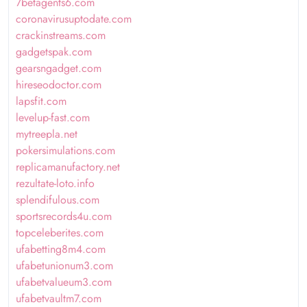
7betagents6.com
coronavirusuptodate.com
crackinstreams.com
gadgetspak.com
gearsngadget.com
hireseodoctor.com
lapsfit.com
levelup-fast.com
mytreepla.net
pokersimulations.com
replicamanufactory.net
rezultate-loto.info
splendifulous.com
sportsrecords4u.com
topceleberites.com
ufabetting8m4.com
ufabetunionum3.com
ufabetvalueum3.com
ufabetvaultm7.com