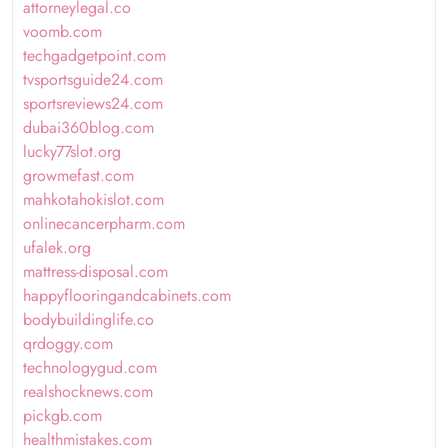
attorneylegal.co
voomb.com
techgadgetpoint.com
tvsportsguide24.com
sportsreviews24.com
dubai360blog.com
lucky77slot.org
growmefast.com
mahkotahokislot.com
onlinecancerpharm.com
ufalek.org
mattress-disposal.com
happyflooringandcabinets.com
bodybuildinglife.co
qrdoggy.com
technologygud.com
realshocknews.com
pickgb.com
healthmistakes.com