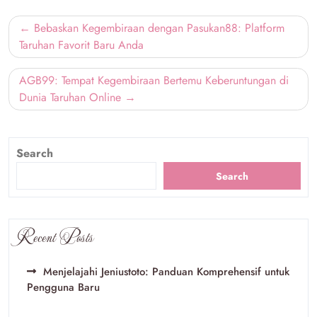
Post
Bebaskan Kegembiraan dengan Pasukan88: Platform
navigation
Taruhan Favorit Baru Anda
AGB99: Tempat Kegembiraan Bertemu Keberuntungan di
Dunia Taruhan Online
Search
Search
Recent Posts
Menjelajahi Jeniustoto: Panduan Komprehensif untuk
Pengguna Baru