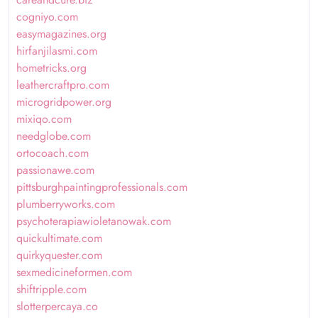
cogniyo.com
easymagazines.org
hirfanjilasmi.com
hometricks.org
leathercraftpro.com
microgridpower.org
mixiqo.com
needglobe.com
ortocoach.com
passionawe.com
pittsburghpaintingprofessionals.com
plumberryworks.com
psychoterapiawioletanowak.com
quickultimate.com
quirkyquester.com
sexmedicineformen.com
shiftripple.com
slotterpercaya.co