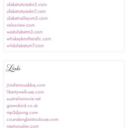
ufabetutoredm3.com
ufabetutoredm7.com
ufabetvalleyum3.com
veloxview.com
westufabetm3.com
whiskeybrothersllc.com
wildufabetum7.com
Links
jimsfamousbbq.com
libertywalk-usa.com
australiamovie.net
gizmobird.co.uk
mp3djsong.com
coursdanglaistoulouse.com
neptunuslex.com