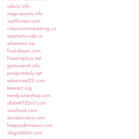
uskola.info
wagonpaints.info
waitfornext.com
clearvisionmarketing.co
quantum-code.co
whatnews.me
final-dream.com
finest-replica.net
gestioneinh.info
prosportdaily.net
salesinvest22.com
teseract.org
trendy-ama-shop.com
ufabett732m7.com
visiofood.com
droidwindow.com
freeprsubmission.com
ufagold666.com