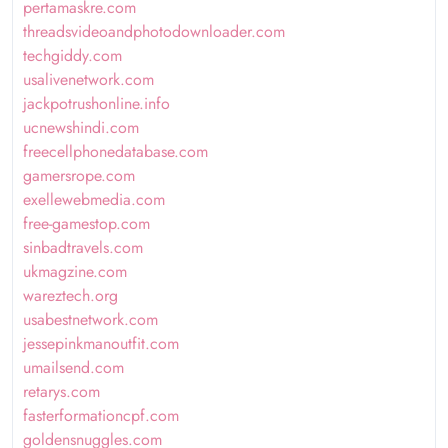
pertamaskre.com
threadsvideoandphotodownloader.com
techgiddy.com
usalivenetwork.com
jackpotrushonline.info
ucnewshindi.com
freecellphonedatabase.com
gamersrope.com
exellewebmedia.com
free-gamestop.com
sinbadtravels.com
ukmagzine.com
wareztech.org
usabestnetwork.com
jessepinkmanoutfit.com
umailsend.com
retarys.com
fasterformationcpf.com
goldensnuggles.com