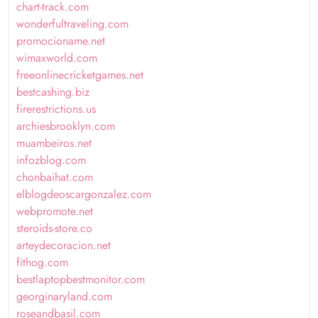
chart-track.com
wonderfultraveling.com
promocioname.net
wimaxworld.com
freeonlinecricketgames.net
bestcashing.biz
firerestrictions.us
archiesbrooklyn.com
muambeiros.net
infozblog.com
chonbaihat.com
elblogdeoscargonzalez.com
webpromote.net
steroids-store.co
arteydecoracion.net
fithog.com
bestlaptopbestmonitor.com
georginaryland.com
roseandbasil.com