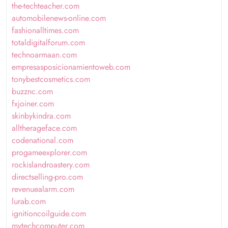
the-techteacher.com
automobilenews-online.com
fashionalltimes.com
totaldigitalforum.com
technoarmaan.com
empresasposicionamientoweb.com
tonybestcosmetics.com
buzznc.com
fxjoiner.com
skinbykindra.com
alltherageface.com
codenational.com
progameexplorer.com
rockislandroastery.com
directselling-pro.com
revenuealarm.com
lurab.com
ignitioncoilguide.com
mytechcomputer.com