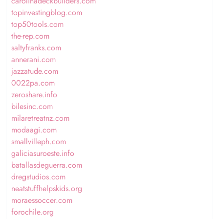
carolinadeckbuilders.com
topinvestingblog.com
top50tools.com
the-rep.com
saltyfranks.com
annerani.com
jazzatude.com
0022pa.com
zeroshare.info
bilesinc.com
milaretreatnz.com
modaagi.com
smallvilleph.com
galiciasuroeste.info
batallasdeguerra.com
dregstudios.com
neatstuffhelpskids.org
moraessoccer.com
forochile.org