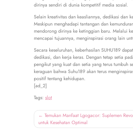
dirinya sendiri di dunia kompetitif media sosial.
Selain kreativitas dan keasliannya, dedikasi dan
Meskipun menghadapi tantangan dan kemunduran d
mendorong dirinya ke ketinggian baru. Melalui 
mencapai tujuannya, menginspirasi orang lain un
Secara keseluruhan, keberhasilan SUHU189 dapat d
dedikasi, dan kerja keras. Dengan tetap setia p
pengikut yang kuat dan setia yang terus tumbuh set
keraguan bahwa Suhu189 akan terus menginspira
positif tentang kehidupan.
[ad_2]
Tags:
slot
Post
Temukan Manfaat Lgogacor: Suplemen Revol
untuk Kesehatan Optimal
navigation