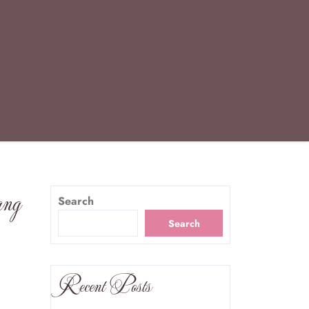
ang
Search
Search
Recent Posts