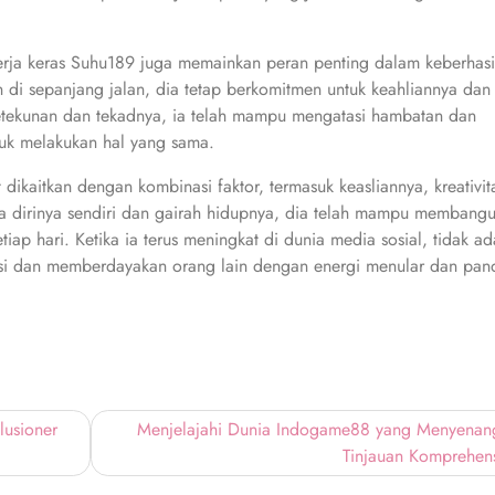
 kerja keras Suhu189 juga memainkan peran penting dalam keberhasi
i sepanjang jalan, dia tetap berkomitmen untuk keahliannya dan 
ketekunan dan tekadnya, ia telah mampu mengatasi hambatan dan
tuk melakukan hal yang sama.
ikaitkan dengan kombinasi faktor, termasuk keasliannya, kreativit
ada dirinya sendiri dan gairah hidupnya, dia telah mampu membang
iap hari. Ketika ia terus meningkat di dunia media sosial, tidak ad
si dan memberdayakan orang lain dengan energi menular dan pa
usioner
Menjelajahi Dunia Indogame88 yang Menyenan
Tinjauan Komprehens