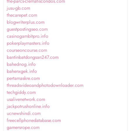
the-parcs-clematiscondos.com
jusu-gb.com
thecarepet.com
blogwriterplus.com
guestpostingseo.com
casinogambitpro.info
pokerplaymasters.info
courseoncourse.com
bantinbatdongsan247.com
bahednog.info
bahenxgek.info
pertamaskre.com
threadsvideoandphotodownloader.com
techgiddy.com
usalivenetwork.com
jackpotrushonline.info
ucnewshindi.com
freecellphonedatabase.com
gamersrope.com