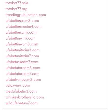
totobet77.asia
totobet77.org
trendingpublication.com
ufabettererum3.com
ufabettermentm4.com
ufabettersum7.com
ufabettinwm7.com
ufabettinwum3.com
ufabetunitedm3.com
ufabetunitedm7.com
ufabetuskedm7.com
ufabetutoredm3.com
ufabetutoredm7.com
ufabetvalleyum3.com
veloxview.com
westufabetm3.com
whiskeybrothersllc.com
wildufabetum7.com