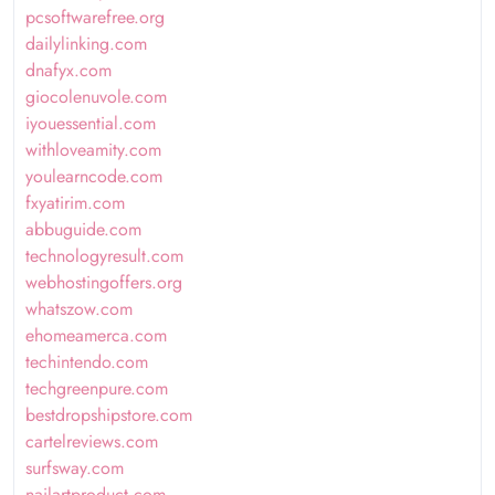
pcsoftwarefree.org
dailylinking.com
dnafyx.com
giocolenuvole.com
iyouessential.com
withloveamity.com
youlearncode.com
fxyatirim.com
abbuguide.com
technologyresult.com
webhostingoffers.org
whatszow.com
ehomeamerca.com
techintendo.com
techgreenpure.com
bestdropshipstore.com
cartelreviews.com
surfsway.com
nailartproduct.com