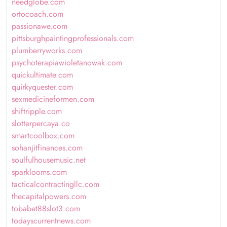
needglobe.com
ortocoach.com
passionawe.com
pittsburghpaintingprofessionals.com
plumberryworks.com
psychoterapiawioletanowak.com
quickultimate.com
quirkyquester.com
sexmedicineformen.com
shiftripple.com
slotterpercaya.co
smartcoolbox.com
sohanjitfinances.com
soulfulhousemusic.net
sparklooms.com
tacticalcontractingllc.com
thecapitalpowers.com
tobabet88slot3.com
todayscurrentnews.com