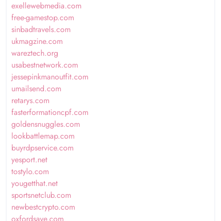
exellewebmedia.com
free-gamestop.com
sinbadtravels.com
ukmagzine.com
wareztech.org
usabestnetwork.com
jessepinkmanoutfit.com
umailsend.com
retarys.com
fasterformationcpf.com
goldensnuggles.com
lookbattlemap.com
buyrdpservice.com
yesport.net
tostylo.com
yougetthat.net
sportsnetclub.com
newbestcrypto.com
oxfordsave.com