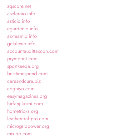
zqscore.net
aseleraio.info
asticio.info
egardenio.info
arxteamio.info
getalexio.info
accountaudittaxcon.com
prymprint.com
sportkeeda.org
besttimespend.com
careandcure.biz
cogniyo.com
easymagazines.org
hirfanjilasmi.com
hometricks.org
leathercraftpro.com
microgridpower.org
mixiqo.com