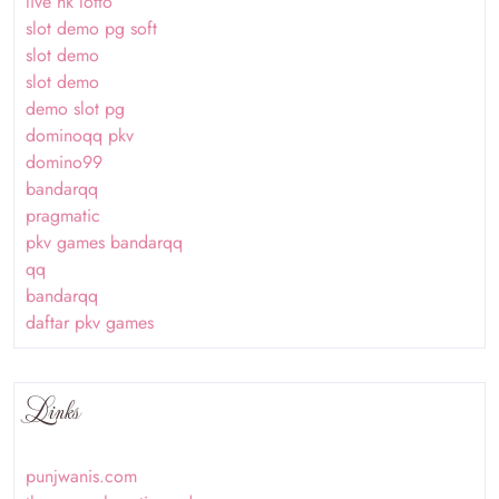
live hk lotto
slot demo pg soft
slot demo
slot demo
demo slot pg
dominoqq pkv
domino99
bandarqq
pragmatic
pkv games bandarqq
qq
bandarqq
daftar pkv games
Links
punjwanis.com