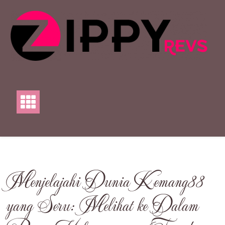
Skip
to
content
Menjelajahi Dunia Kemang88
yang Seru: Melihat ke Dalam