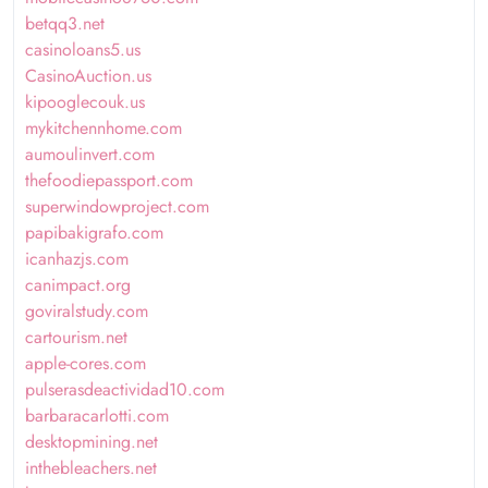
betqq3.net
casinoloans5.us
CasinoAuction.us
kipooglecouk.us
mykitchennhome.com
aumoulinvert.com
thefoodiepassport.com
superwindowproject.com
papibakigrafo.com
icanhazjs.com
canimpact.org
goviralstudy.com
cartourism.net
apple-cores.com
pulserasdeactividad10.com
barbaracarlotti.com
desktopmining.net
inthebleachers.net