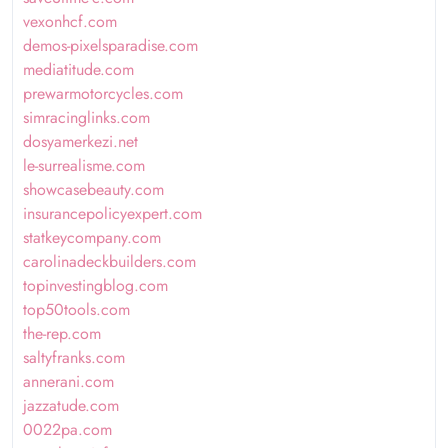
vexonhcf.com
demos-pixelsparadise.com
mediatitude.com
prewarmotorcycles.com
simracinglinks.com
dosyamerkezi.net
le-surrealisme.com
showcasebeauty.com
insurancepolicyexpert.com
statkeycompany.com
carolinadeckbuilders.com
topinvestingblog.com
top50tools.com
the-rep.com
saltyfranks.com
annerani.com
jazzatude.com
0022pa.com