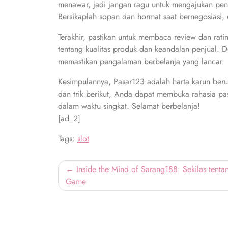
menawar, jadi jangan ragu untuk mengajukan pen
Bersikaplah sopan dan hormat saat bernegosiasi
Terakhir, pastikan untuk membaca review dan ra
tentang kualitas produk dan keandalan penjual. 
memastikan pengalaman berbelanja yang lancar.
Kesimpulannya, Pasar123 adalah harta karun ber
dan trik berikut, Anda dapat membuka rahasia p
dalam waktu singkat. Selamat berbelanja!
[ad_2]
Tags:
slot
Post
Inside the Mind of Sarang188: Sekilas tentan
Game
navigation