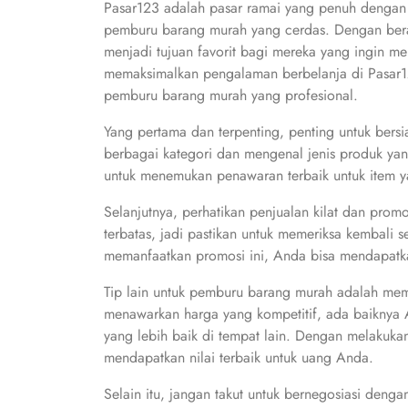
Pasar123 adalah pasar ramai yang penuh dengan 
pemburu barang murah yang cerdas. Dengan berag
menjadi tujuan favorit bagi mereka yang ingin
memaksimalkan pengalaman berbelanja di Pasar12
pemburu barang murah yang profesional.
Yang pertama dan terpenting, penting untuk bers
berbagai kategori dan mengenal jenis produk ya
untuk menemukan penawaran terbaik untuk item y
Selanjutnya, perhatikan penjualan kilat dan prom
terbatas, jadi pastikan untuk memeriksa kembali 
memanfaatkan promosi ini, Anda bisa mendapatk
Tip lain untuk pemburu barang murah adalah me
menawarkan harga yang kompetitif, ada baiknya
yang lebih baik di tempat lain. Dengan melaku
mendapatkan nilai terbaik untuk uang Anda.
Selain itu, jangan takut untuk bernegosiasi den