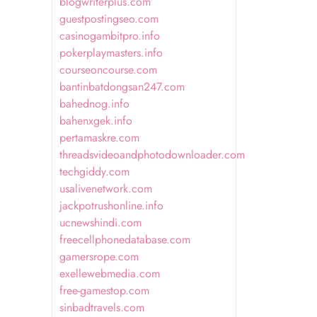
blogwriterplus.com
guestpostingseo.com
casinogambitpro.info
pokerplaymasters.info
courseoncourse.com
bantinbatdongsan247.com
bahednog.info
bahenxgek.info
pertamaskre.com
threadsvideoandphotodownloader.com
techgiddy.com
usalivenetwork.com
jackpotrushonline.info
ucnewshindi.com
freecellphonedatabase.com
gamersrope.com
exellewebmedia.com
free-gamestop.com
sinbadtravels.com