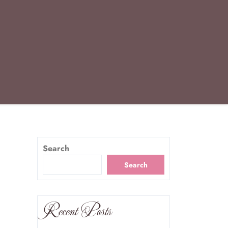
Search
Search
Recent Posts