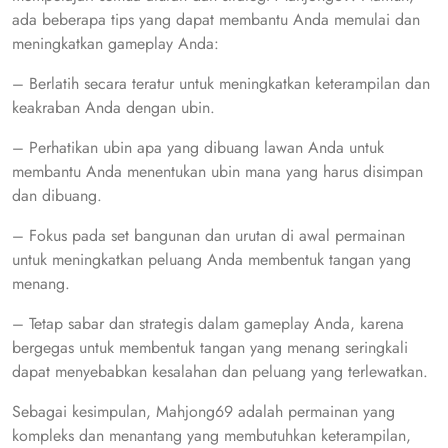
ada beberapa tips yang dapat membantu Anda memulai dan
meningkatkan gameplay Anda:
– Berlatih secara teratur untuk meningkatkan keterampilan dan
keakraban Anda dengan ubin.
– Perhatikan ubin apa yang dibuang lawan Anda untuk
membantu Anda menentukan ubin mana yang harus disimpan
dan dibuang.
– Fokus pada set bangunan dan urutan di awal permainan
untuk meningkatkan peluang Anda membentuk tangan yang
menang.
– Tetap sabar dan strategis dalam gameplay Anda, karena
bergegas untuk membentuk tangan yang menang seringkali
dapat menyebabkan kesalahan dan peluang yang terlewatkan.
Sebagai kesimpulan, Mahjong69 adalah permainan yang
kompleks dan menantang yang membutuhkan keterampilan,