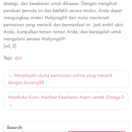
strategi, dan kesabaran untuk dikuasai. Dengan mengikuti
panduan pemula ini dan berlatih secara teratur, Anda dapat
mengungkap misteri Mahjong69 dan mulai menikmati
permainan yang menarik dan bermanfaat ini. Jadi ambil ubin
Anda, kumpulkan teman -teman Anda, dan bersiaplah untuk
mengalami sensasi Mahjong69!
[ad_2]
Tags:
slot
Post
Menjelajahi dunia permainan online yang menarik
navigation
dengan bintang88
Membuka Kunci Manfaat Kesehatan Asam Lemak Omega-9
Search