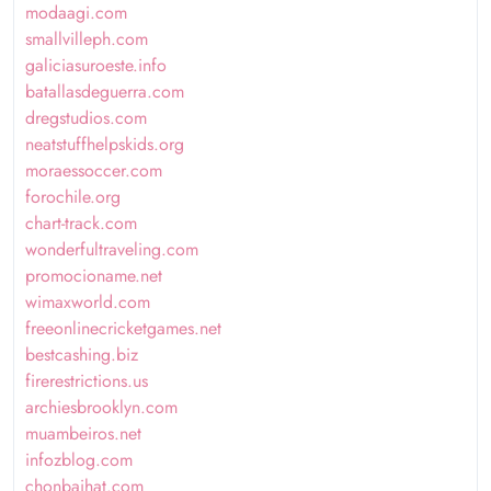
modaagi.com
smallvilleph.com
galiciasuroeste.info
batallasdeguerra.com
dregstudios.com
neatstuffhelpskids.org
moraessoccer.com
forochile.org
chart-track.com
wonderfultraveling.com
promocioname.net
wimaxworld.com
freeonlinecricketgames.net
bestcashing.biz
firerestrictions.us
archiesbrooklyn.com
muambeiros.net
infozblog.com
chonbaihat.com