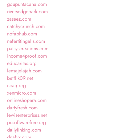
goupuntacana.com
riversedgepark.com
zaseez.com
catchycrunch.com
nofaphub.com
nefertitingalls.com
patsyscreations.com
income4proof.com
educaritas.org
lensajelajah.com
betflik09.net
ncaq.org
xenmicro.com
onlineshopera.com
dartyfresh.com
lewisenterprises.net
pcsoftwarefree.org
dailylinking.com
dnafyx.com