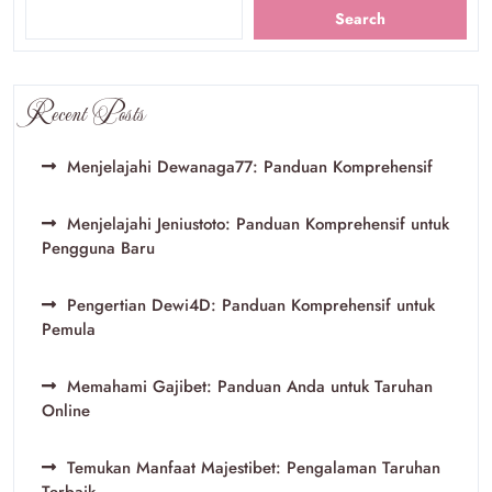
Search
Recent Posts
Menjelajahi Dewanaga77: Panduan Komprehensif
Menjelajahi Jeniustoto: Panduan Komprehensif untuk
Pengguna Baru
Pengertian Dewi4D: Panduan Komprehensif untuk
Pemula
Memahami Gajibet: Panduan Anda untuk Taruhan
Online
Temukan Manfaat Majestibet: Pengalaman Taruhan