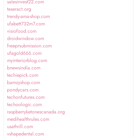
salesinvest22.com
teseract.org
trendy-ama-shop.com
ufabett732m7.com
visiofood.com
droidwindow.com
freeprsubmission.com
ufagold666.com
myinteriorblog.com
bnewsindia.com
techiepick.com
bamzyshop.com
pondycars.com
techonfutures.com
techoologic.com
raspberryketonescanada.org
medihealthrules.com
usathrill.com
vshapedental.com