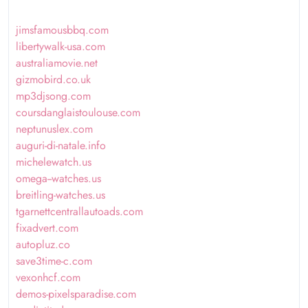
jimsfamousbbq.com
libertywalk-usa.com
australiamovie.net
gizmobird.co.uk
mp3djsong.com
coursdanglaistoulouse.com
neptunuslex.com
auguri-di-natale.info
michelewatch.us
omega--watches.us
breitling-watches.us
tgarnettcentrallautoads.com
fixadvert.com
autopluz.co
save3time-c.com
vexonhcf.com
demos-pixelsparadise.com