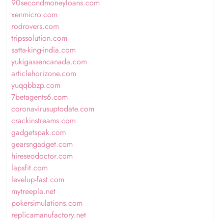
90secondmoneyloans.com
xenmicro.com
rodrovers.com
tripssolution.com
satta-king-india.com
yukigassencanada.com
articlehorizone.com
yuqqbbzp.com
7betagents6.com
coronavirusuptodate.com
crackinstreams.com
gadgetspak.com
gearsngadget.com
hireseodoctor.com
lapsfit.com
levelup-fast.com
mytreepla.net
pokersimulations.com
replicamanufactory.net