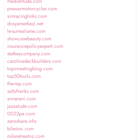
mediatitude.com
prewarmotorcycles.com
simracinglinks.com
dosyamerkezi.net
le-surrealisme.com
showcasebeauty.com
insurancepolicyexpert.com
statkeycompany.com
carolinadeckbuilders.com
topinvestingblog.com
top50tools.com
the-rep.com
saltyfranks.com
annerani.com
jazzatude.com
0022pa.com
zeroshare.info
bilesinc.com
milaretreatnz.com