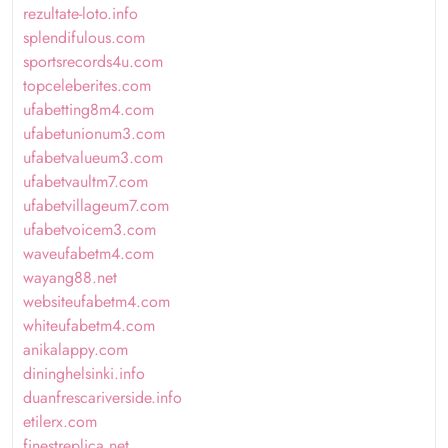
rezultate-loto.info
splendifulous.com
sportsrecords4u.com
topceleberites.com
ufabetting8m4.com
ufabetunionum3.com
ufabetvalueum3.com
ufabetvaultm7.com
ufabetvillageum7.com
ufabetvoicem3.com
waveufabetm4.com
wayang88.net
websiteufabetm4.com
whiteufabetm4.com
anikalappy.com
dininghelsinki.info
duanfrescariverside.info
etilerx.com
finestreplica.net