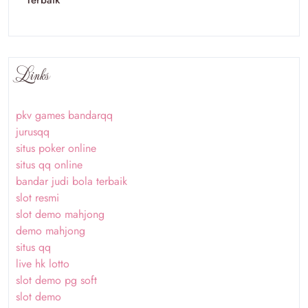
Terbaik
Links
pkv games bandarqq
jurusqq
situs poker online
situs qq online
bandar judi bola terbaik
slot resmi
slot demo mahjong
demo mahjong
situs qq
live hk lotto
slot demo pg soft
slot demo