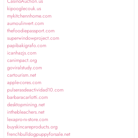
CasinoAuction.us
kipooglecouk.us
mykitchennhome.com
aumoulinvert.com
thefoodiepassport.com
superwindowproject.com
papibakigrafo.com
icanhazjs.com
canimpact.org
goviralstudy.com
cartourism.net
apple-cores.com
pulserasdeactividad10.com
barbaracarlotti.com
desktopmining.net
inthebleachers.net
lexapro-rx-store.com
buyskincareproducts.org
frenchbulldogpuppyforsale.net