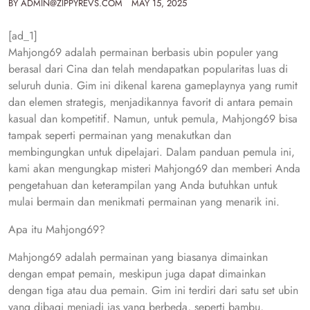
BY
ADMIN@ZIPPYREVS.COM
MAY 15, 2025
[ad_1]
Mahjong69 adalah permainan berbasis ubin populer yang
berasal dari Cina dan telah mendapatkan popularitas luas di
seluruh dunia. Gim ini dikenal karena gameplaynya yang rumit
dan elemen strategis, menjadikannya favorit di antara pemain
kasual dan kompetitif. Namun, untuk pemula, Mahjong69 bisa
tampak seperti permainan yang menakutkan dan
membingungkan untuk dipelajari. Dalam panduan pemula ini,
kami akan mengungkap misteri Mahjong69 dan memberi Anda
pengetahuan dan keterampilan yang Anda butuhkan untuk
mulai bermain dan menikmati permainan yang menarik ini.
Apa itu Mahjong69?
Mahjong69 adalah permainan yang biasanya dimainkan
dengan empat pemain, meskipun juga dapat dimainkan
dengan tiga atau dua pemain. Gim ini terdiri dari satu set ubin
yang dibagi menjadi jas yang berbeda, seperti bambu,