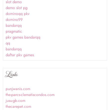
slot demo
demo slot pg
dominoqq pkv
domino99
bandarqq
pragmatic
pkv games bandarqq
qq
bandarqq
daftar pkv games
Links
punjwanis.com
the-parcs-clematiscondos.com
jusu-gb.com
thecarepet.com