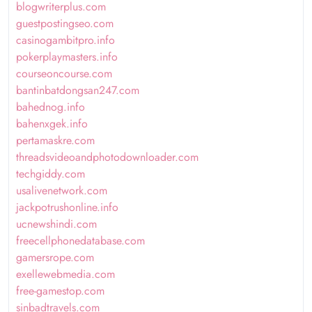
blogwriterplus.com
guestpostingseo.com
casinogambitpro.info
pokerplaymasters.info
courseoncourse.com
bantinbatdongsan247.com
bahednog.info
bahenxgek.info
pertamaskre.com
threadsvideoandphotodownloader.com
techgiddy.com
usalivenetwork.com
jackpotrushonline.info
ucnewshindi.com
freecellphonedatabase.com
gamersrope.com
exellewebmedia.com
free-gamestop.com
sinbadtravels.com