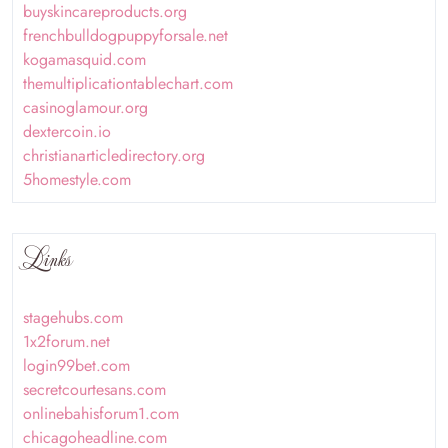
buyskincareproducts.org
frenchbulldogpuppyforsale.net
kogamasquid.com
themultiplicationtablechart.com
casinoglamour.org
dextercoin.io
christianarticledirectory.org
5homestyle.com
Links
stagehubs.com
1x2forum.net
login99bet.com
secretcourtesans.com
onlinebahisforum1.com
chicagoheadline.com