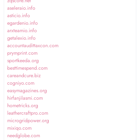
zqscore.net
aseleraio.info
asticio.info
egardenio.info
arxteamio.info
getalexio.info
accountaudittaxcon.com
prymprint.com
sportkeeda.org
besttimespend.com
careandcure.biz
cogniyo.com
easymagazines.org
hirfanjilasmi.com
hometricks.org
leathercraftpro.com
microgridpower.org
mixiqo.com
needglobe.com