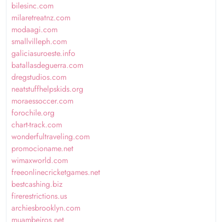
bilesinc.com
milaretreatnz.com
modaagi.com
smallvilleph.com
galiciasuroeste.info
batallasdeguerra.com
dregstudios.com
neatstuffhelpskids.org
moraessoccer.com
forochile.org
chart-track.com
wonderfultraveling.com
promocioname.net
wimaxworld.com
freeonlinecricketgames.net
bestcashing.biz
firerestrictions.us
archiesbrooklyn.com
muambeiros.net