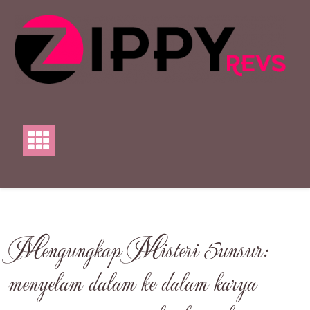
Skip
to
content
Mengungkap Misteri 5unsur:
menyelam dalam ke dalam karya