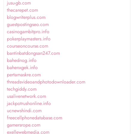
jusu-gb.com
thecarepet.com
blogwriterplus.com
guestpostingseo.com
casinogambitpro.info
pokerplaymasters.info
courseoncourse.com
bantinbatdongsan247.com
bahednog.info
bahenxgek.info
pertamaskre.com
threadsvideoandphotodownloader.com
techgiddy.com
usalivenetwork.com
jackpotrushonline.info
ucnewshindi.com
freecellphonedatabase.com
gamersrope.com
exellewebmedia.com