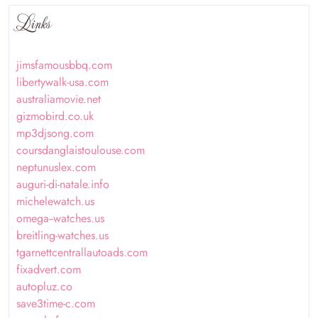
Links
jimsfamousbbq.com
libertywalk-usa.com
australiamovie.net
gizmobird.co.uk
mp3djsong.com
coursdanglaistoulouse.com
neptunuslex.com
auguri-di-natale.info
michelewatch.us
omega--watches.us
breitling-watches.us
tgarnettcentrallautoads.com
fixadvert.com
autopluz.co
save3time-c.com