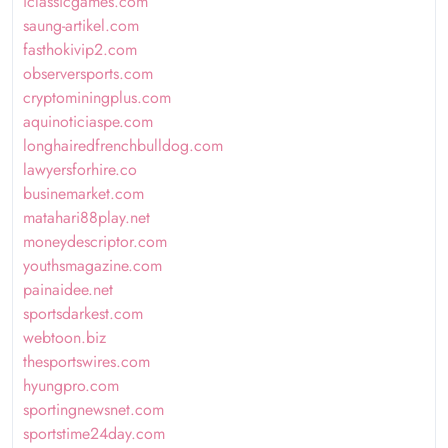
iclassicgames.com
saung-artikel.com
fasthokivip2.com
observersports.com
cryptominingplus.com
aquinoticiaspe.com
longhairedfrenchbulldog.com
lawyersforhire.co
businemarket.com
matahari88play.net
moneydescriptor.com
youthsmagazine.com
painaidee.net
sportsdarkest.com
webtoon.biz
thesportswires.com
hyungpro.com
sportingnewsnet.com
sportstime24day.com