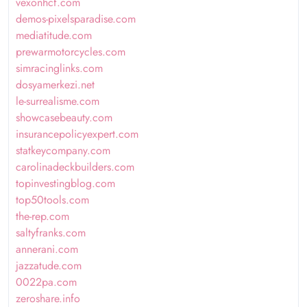
vexonhcf.com
demos-pixelsparadise.com
mediatitude.com
prewarmotorcycles.com
simracinglinks.com
dosyamerkezi.net
le-surrealisme.com
showcasebeauty.com
insurancepolicyexpert.com
statkeycompany.com
carolinadeckbuilders.com
topinvestingblog.com
top50tools.com
the-rep.com
saltyfranks.com
annerani.com
jazzatude.com
0022pa.com
zeroshare.info