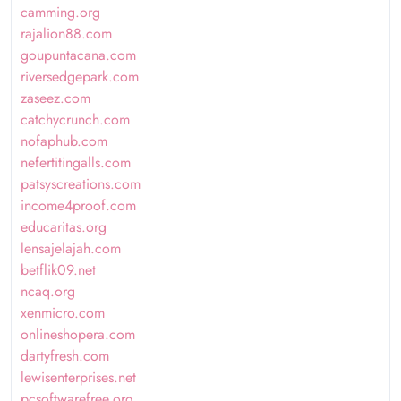
camming.org
rajalion88.com
goupuntacana.com
riversedgepark.com
zaseez.com
catchycrunch.com
nofaphub.com
nefertitingalls.com
patsyscreations.com
income4proof.com
educaritas.org
lensajelajah.com
betflik09.net
ncaq.org
xenmicro.com
onlineshopera.com
dartyfresh.com
lewisenterprises.net
pcsoftwarefree.org