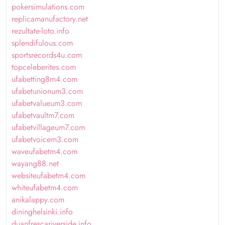
pokersimulations.com
replicamanufactory.net
rezultate-loto.info
splendifulous.com
sportsrecords4u.com
topceleberites.com
ufabetting8m4.com
ufabetunionum3.com
ufabetvalueum3.com
ufabetvaultm7.com
ufabetvillageum7.com
ufabetvoicem3.com
waveufabetm4.com
wayang88.net
websiteufabetm4.com
whiteufabetm4.com
anikalappy.com
dininghelsinki.info
duanfrescariverside.info