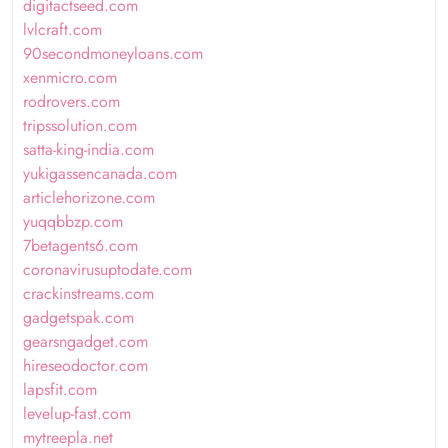
digitactseed.com
lvlcraft.com
90secondmoneyloans.com
xenmicro.com
rodrovers.com
tripssolution.com
satta-king-india.com
yukigassencanada.com
articlehorizone.com
yuqqbbzp.com
7betagents6.com
coronavirusuptodate.com
crackinstreams.com
gadgetspak.com
gearsngadget.com
hireseodoctor.com
lapsfit.com
levelup-fast.com
mytreepla.net