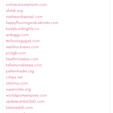
onlinecancerpharm.com
ufalek.org
mattress-disposal.com
happyflooringandcabinets.com
bodybuildinglife.co
qrdoggy.com
technologygud.com
realshocknews.com
pickgb.com
healthmistakes.com
ksfashiondresses.com
patterntrader.org
cnhpa.net
sitalotus.com
supernotes.org
worldsportsempires.com
updatecentral360.com
katamastah.com