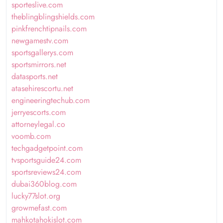
sporteslive.com
theblingblingshields.com
pinkfrenchtipnails.com
newgamestv.com
sportsgallerys.com
sportsmirrors.net
datasports.net
atasehirescortu.net
engineeringtechub.com
jerryescorts.com
attorneylegal.co
voomb.com
techgadgetpoint.com
tvsportsguide24.com
sportsreviews24.com
dubai360blog.com
lucky77slot.org
growmefast.com
mahkotahokislot.com