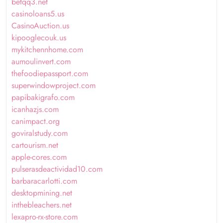
betqq3.net
casinoloans5.us
CasinoAuction.us
kipooglecouk.us
mykitchennhome.com
aumoulinvert.com
thefoodiepassport.com
superwindowproject.com
papibakigrafo.com
icanhazjs.com
canimpact.org
goviralstudy.com
cartourism.net
apple-cores.com
pulserasdeactividad10.com
barbaracarlotti.com
desktopmining.net
inthebleachers.net
lexapro-rx-store.com