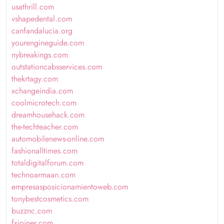
usathrill.com
vshapedental.com
canfandalucia.org
yourengineguide.com
nybreakings.com
outstationcabsservices.com
thekrtagy.com
xchangeindia.com
coolmicrotech.com
dreamhousehack.com
the-techteacher.com
automobilenews-online.com
fashionalltimes.com
totaldigitalforum.com
technoarmaan.com
empresasposicionamientoweb.com
tonybestcosmetics.com
buzznc.com
fxjoiner.com