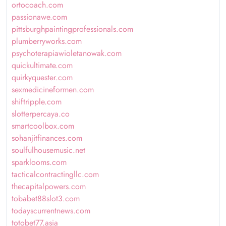
ortocoach.com
passionawe.com
pittsburghpaintingprofessionals.com
plumberryworks.com
psychoterapiawioletanowak.com
quickultimate.com
quirkyquester.com
sexmedicineformen.com
shiftripple.com
slotterpercaya.co
smartcoolbox.com
sohanjitfinances.com
soulfulhousemusic.net
sparklooms.com
tacticalcontractingllc.com
thecapitalpowers.com
tobabet88slot3.com
todayscurrentnews.com
totobet77.asia