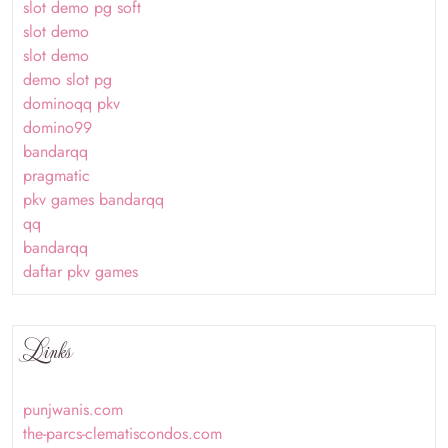
slot demo pg soft
slot demo
slot demo
demo slot pg
dominoqq pkv
domino99
bandarqq
pragmatic
pkv games bandarqq
qq
bandarqq
daftar pkv games
Links
punjwanis.com
the-parcs-clematiscondos.com