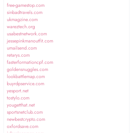
free-gamestop.com
sinbadtravels.com
ukmagzine.com
wareztech.org
usabestnetwork.com
jessepinkmanoutfit.com
umailsend.com
retarys.com
fasterformationcpf.com
goldensnuggles.com
lookbattlemap.com
buyrdpservice.com
yesport.net
tostylo.com
yougetthat.net
sportsnetclub.com
newbestcrypto.com
oxfordsave.com