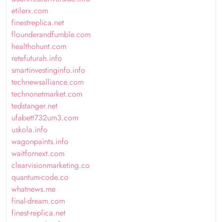
etilerx.com
finestreplica.net
flounderandfumble.com
healthohunt.com
retefuturah.info
smartinvestinginfo.info
technewsalliance.com
technonetmarket.com
tedstanger.net
ufabett732um3.com
uskola.info
wagonpaints.info
waitfornext.com
clearvisionmarketing.co
quantum-code.co
whatnews.me
final-dream.com
finest-replica.net