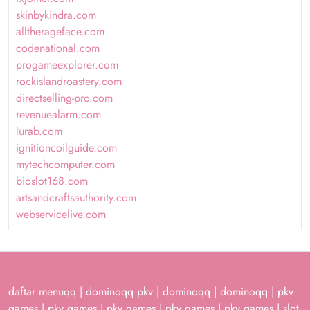
skinbykindra.com
alltherageface.com
codenational.com
progameexplorer.com
rockislandroastery.com
directselling-pro.com
revenuealarm.com
lurab.com
ignitioncoilguide.com
mytechcomputer.com
bioslot168.com
artsandcraftsauthority.com
webservicelive.com
daftar menuqq
|
dominoqq pkv
|
dominoqq
|
dominoqq
|
pkv
games
|
pkv games
|
pkv games
|
pkv games
|
pkv games
|
slot