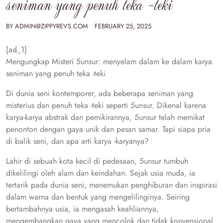
seniman yang penuh teka -teki
BY
ADMIN@ZIPPYREVS.COM
FEBRUARY 25, 2025
[ad_1]
Mengungkap Misteri 5unsur: menyelam dalam ke dalam karya
seniman yang penuh teka -teki
Di dunia seni kontemporer, ada beberapa seniman yang
misterius dan penuh teka -teki seperti 5unsur. Dikenal karena
karya-karya abstrak dan pemikirannya, 5unsur telah memikat
penonton dengan gaya unik dan pesan samar. Tapi siapa pria
di balik seni, dan apa arti karya -karyanya?
Lahir di sebuah kota kecil di pedesaan, 5unsur tumbuh
dikelilingi oleh alam dan keindahan. Sejak usia muda, ia
tertarik pada dunia seni, menemukan penghiburan dan inspirasi
dalam warna dan bentuk yang mengelilinginya. Seiring
bertambahnya usia, ia mengasah keahliannya,
mengembangkan gaya yang mencolok dan tidak konvensional.