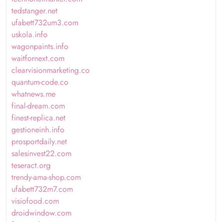
tedstanger.net
ufabett732um3.com
uskola.info
wagonpaints.info
waitfornext.com
clearvisionmarketing.co
quantum-code.co
whatnews.me
final-dream.com
finest-replica.net
gestioneinh.info
prosportdaily.net
salesinvest22.com
teseract.org
trendy-ama-shop.com
ufabett732m7.com
visiofood.com
droidwindow.com