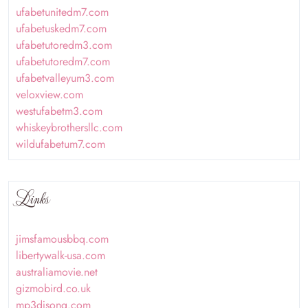
ufabetunitedm7.com
ufabetuskedm7.com
ufabetutoredm3.com
ufabetutoredm7.com
ufabetvalleyum3.com
veloxview.com
westufabetm3.com
whiskeybrothersllc.com
wildufabetum7.com
Links
jimsfamousbbq.com
libertywalk-usa.com
australiamovie.net
gizmobird.co.uk
mp3djsong.com