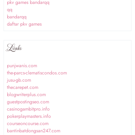
pkv games bandarqq
qq
bandarqq
daftar pkv games
Links
punjwanis.com
the-parcs-clematiscondos.com
jusu-gb.com
thecarepet.com
blogwriterplus.com
guestpostingseo.com
casinogambitpro.info
pokerplaymasters.info
courseoncourse.com
bantinbatdongsan247.com