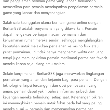
dan pengalaman bermain game yang lancar, Berlian888
memastikan para pemain mendapatkan pengalaman bermain
game yang lancar dan menyenangkan.
Salah satu keunggulan utama bermain game online dengan
Berlian888 adalah kenyamanan yang ditawarkan. Pemain
dapat mengakses berbagai macam permainan dari
kenyamanan rumah mereka sendiri, sehingga menghilangkan
kebutuhan untuk melakukan perjalanan ke kasino fisik atau
pusat permainan. Ini tidak hanya menghemat waktu dan uang
tetapi juga memungkinkan pemain menikmati permainan favorit
mereka kapan saja, siang atau malam.
Selain kenyamanan, Berlian888 juga menawarkan lingkungan
permainan yang aman dan terjamin bagi para pemain. Dengan
teknologi enkripsi tercanggih dan opsi pembayaran yang
aman, pemain dapat yakin bahwa informasi pribadi dan
keuangan mereka terlindungi setiap saat. Ketenangan pikiran
ini memungkinkan pemain untuk fokus pada hal yang paling
mereka sukai – bermain dan memenangkan permainan.