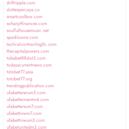
shiftripple.com
slotterpercaya.co
smartcoolbox.com
sohanjitfinances.com
soulfulhousemusic.net
sparklooms.com
tacticalcontractingllc.com
thecapitalpowers.com
tobabet88slot3.com
todayscurrentnews.com
totobet77.asia
totobet77.org
trendingpublication.com
ufabettererum3.com
ufabettermentm4.com
ufabettersum7.com
ufabettinwm7.com
ufabettinwum3.com
ufabetunitedm3.com