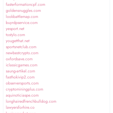
fasterformationcpf.com
goldensnuggles.com
lookbattlemap.com
buyrdpservice.com
yesport.net
tostylo.com
yougetthat.net
sportsnetclub.com
newbestcrypto.com
oxfordsave.com
iclassicgames.com
saung-artikel.com
fasthokivip2.com
observersports.com
cryptominingplus.com
aquinoticiaspe.com
longhairedfrenchbulldog.com
lawyersforhire.co