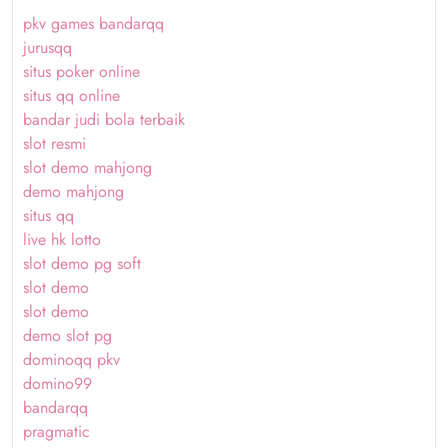
pkv games bandarqq
jurusqq
situs poker online
situs qq online
bandar judi bola terbaik
slot resmi
slot demo mahjong
demo mahjong
situs qq
live hk lotto
slot demo pg soft
slot demo
slot demo
demo slot pg
dominoqq pkv
domino99
bandarqq
pragmatic