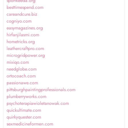
sportkeeda.org
besttimespend.com
careandcure.biz
cogniyo.com
easymagazines.org
hirfanjilasmi.com
hometricks.org
leathercraftpro.com
microgridpower.org
mixiqo.com
needglobe.com
ortocoach.com
passionawe.com
pittsburghpaintingprofessionals.com
plumberryworks.com
psychoterapiawioletanowak.com
quickultimate.com
quirkyquester.com
sexmedicineformen.com