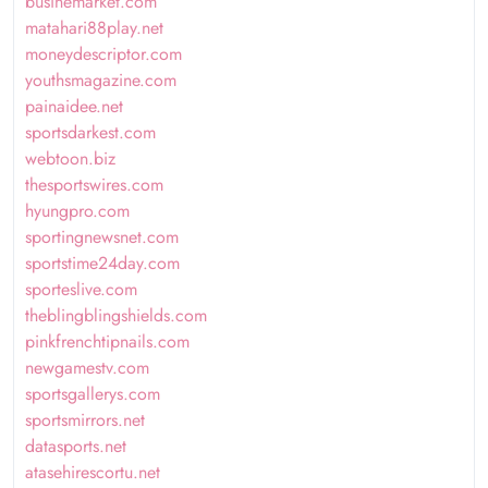
businemarket.com
matahari88play.net
moneydescriptor.com
youthsmagazine.com
painaidee.net
sportsdarkest.com
webtoon.biz
thesportswires.com
hyungpro.com
sportingnewsnet.com
sportstime24day.com
sporteslive.com
theblingblingshields.com
pinkfrenchtipnails.com
newgamestv.com
sportsgallerys.com
sportsmirrors.net
datasports.net
atasehirescortu.net