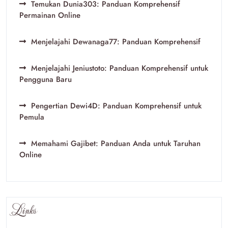
Temukan Dunia303: Panduan Komprehensif
Permainan Online
Menjelajahi Dewanaga77: Panduan Komprehensif
Menjelajahi Jeniustoto: Panduan Komprehensif untuk
Pengguna Baru
Pengertian Dewi4D: Panduan Komprehensif untuk
Pemula
Memahami Gajibet: Panduan Anda untuk Taruhan
Online
Links