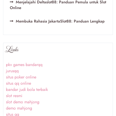
Menjelajahi Deltaslot88: Panduan Pemula untuk Slot
Online
Membuka Rahasia JakartaSlot88: Panduan Lengkap
Links
pkv games bandarqq
jurusqq
situs poker online
situs qq online
bandar judi bola terbaik
slot resmi
slot demo mahjong
demo mahjong
situs qq