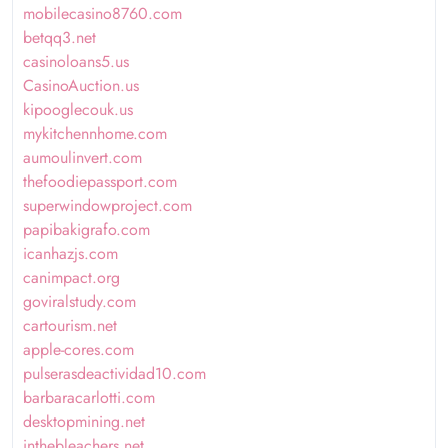
mobilecasino8760.com
betqq3.net
casinoloans5.us
CasinoAuction.us
kipooglecouk.us
mykitchennhome.com
aumoulinvert.com
thefoodiepassport.com
superwindowproject.com
papibakigrafo.com
icanhazjs.com
canimpact.org
goviralstudy.com
cartourism.net
apple-cores.com
pulserasdeactividad10.com
barbaracarlotti.com
desktopmining.net
inthebleachers.net