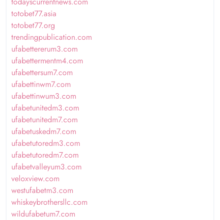
todayscurrentnews.com
totobet77.asia
totobet77.org
trendingpublication.com
ufabettererum3.com
ufabettermentm4.com
ufabettersum7.com
ufabettinwm7.com
ufabettinwum3.com
ufabetunitedm3.com
ufabetunitedm7.com
ufabetuskedm7.com
ufabetutoredm3.com
ufabetutoredm7.com
ufabetvalleyum3.com
veloxview.com
westufabetm3.com
whiskeybrothersllc.com
wildufabetum7.com