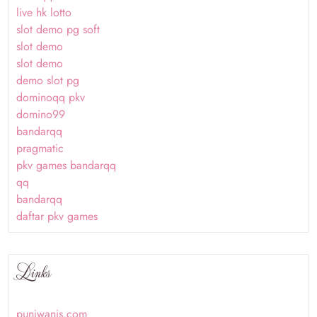
live hk lotto
slot demo pg soft
slot demo
slot demo
demo slot pg
dominoqq pkv
domino99
bandarqq
pragmatic
pkv games bandarqq
qq
bandarqq
daftar pkv games
Links
punjwanis.com