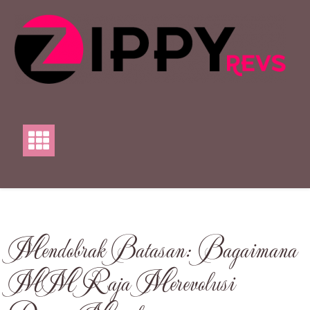
Skip
to
content
Mendobrak Batasan: Bagaimana
MM Raja Merevolusi