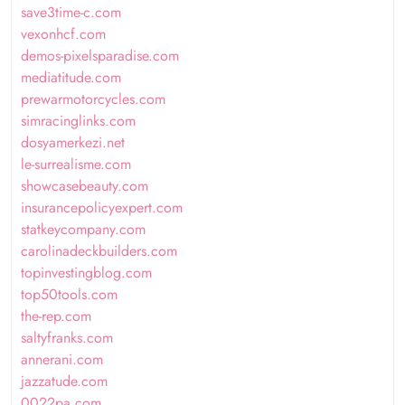
save3time-c.com
vexonhcf.com
demos-pixelsparadise.com
mediatitude.com
prewarmotorcycles.com
simracinglinks.com
dosyamerkezi.net
le-surrealisme.com
showcasebeauty.com
insurancepolicyexpert.com
statkeycompany.com
carolinadeckbuilders.com
topinvestingblog.com
top50tools.com
the-rep.com
saltyfranks.com
annerani.com
jazzatude.com
0022pa.com