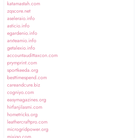
katamastah.com
zqscore.net
aseleraio.info
asticio.info
egardenio.info
arxteamio.info
getalexio.info
accountaudittaxcon.com
prymprint.com
sportkeeda.org
besttimespend.com
careandcure.biz
cogniyo.com
easymagazines.org
hirfanjilasmi.com
hometricks.org
leathercraftpro.com
microgridpower.org
mixiqo.com