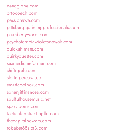
needglobe.com
ortocoach.com
passionawe.com
pittsburghpaintingprofessionals.com
plumberryworks.com
psychoterapiawioletanowak.com
quickultimate.com
quirkyquester.com
sexmedicineformen.com
shiftripple.com
slotterpercaya.co
smartcoolbox.com
sohanjitfinances.com
soulfulhousemusic.net
sparklooms.com
tacticalcontractingllc.com
thecapitalpowers.com
tobabet88slot3.com