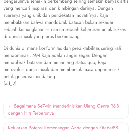
pengaruhnya semakin berkembang seiring semakin banyak artis
yang mencari inspirasi dan bimbingan darinya. Dengan
suaranya yang unik dan pendekatan inovatifnya, Raja
membuktikan bahwa mendobrak batasan bukan sekadar
sebuah kemungkinan – namun sebuah keharusan untuk sukses
di dunia musik yang terus berkembang.
Di dunia di mana konformitas dan prediktabilitas sering kali
mendominasi, MM Raja adalah angin segar. Dengan
mendobrak batasan dan menantang status quo, Raja
merevolusi dunia musik dan membentuk masa depan musik
untuk generasi mendatang.
[ad_2]
Post
Bagaimana Se7win Mendefinisikan Ulang Genre R&B
navigation
dengan Hits Terbarunya
Keluarkan Potensi Kemenangan Anda dengan Kitabet88