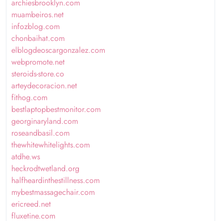
archiesbrooklyn.com
muambeiros.net
infozblog.com
chonbaihat.com
elblogdeoscargonzalez.com
webpromote.net
steroids-store.co
arteydecoracion.net
fithog.com
bestlaptopbestmonitor.com
georginaryland.com
roseandbasil.com
thewhitewhitelights.com
atdhe.ws
heckrodtwetland.org
halfheardinthestillness.com
mybestmassagechair.com
ericreed.net
fluxetine.com