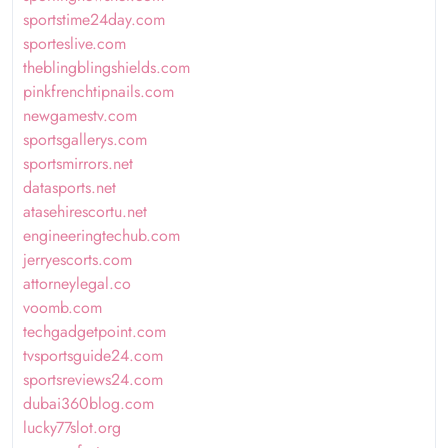
sportstime24day.com
sporteslive.com
theblingblingshields.com
pinkfrenchtipnails.com
newgamestv.com
sportsgallerys.com
sportsmirrors.net
datasports.net
atasehirescortu.net
engineeringtechub.com
jerryescorts.com
attorneylegal.co
voomb.com
techgadgetpoint.com
tvsportsguide24.com
sportsreviews24.com
dubai360blog.com
lucky77slot.org