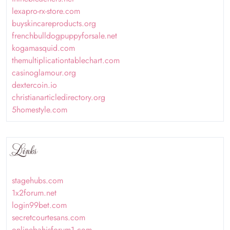
lexapro-rx-store.com
buyskincareproducts.org
frenchbulldogpuppyforsale.net
kogamasquid.com
themultiplicationtablechart.com
casinoglamour.org
dextercoin.io
christianarticledirectory.org
5homestyle.com
Links
stagehubs.com
1x2forum.net
login99bet.com
secretcourtesans.com
onlinebahisforum1.com