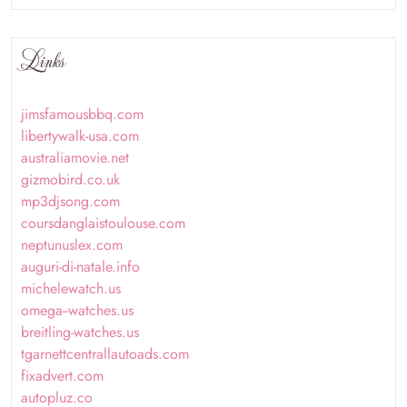
Links
jimsfamousbbq.com
libertywalk-usa.com
australiamovie.net
gizmobird.co.uk
mp3djsong.com
coursdanglaistoulouse.com
neptunuslex.com
auguri-di-natale.info
michelewatch.us
omega--watches.us
breitling-watches.us
tgarnettcentrallautoads.com
fixadvert.com
autopluz.co