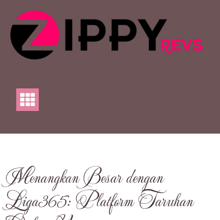
Skip
to
content
Menangkan Besar dengan
Liga365: Platform Taruhan