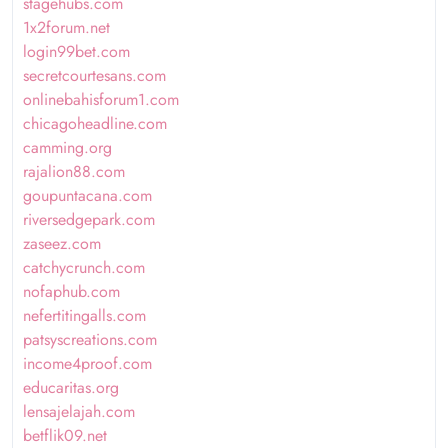
stagehubs.com
1x2forum.net
login99bet.com
secretcourtesans.com
onlinebahisforum1.com
chicagoheadline.com
camming.org
rajalion88.com
goupuntacana.com
riversedgepark.com
zaseez.com
catchycrunch.com
nofaphub.com
nefertitingalls.com
patsyscreations.com
income4proof.com
educaritas.org
lensajelajah.com
betflik09.net