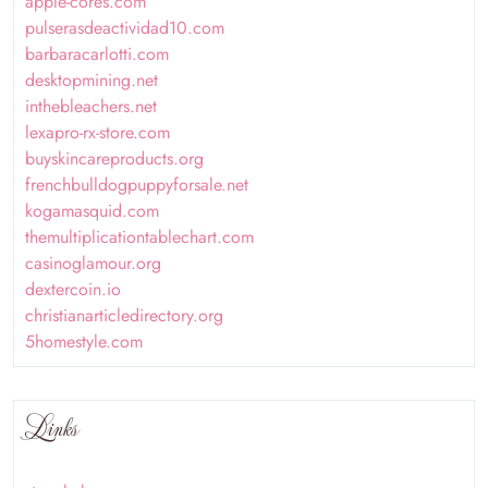
apple-cores.com
pulserasdeactividad10.com
barbaracarlotti.com
desktopmining.net
inthebleachers.net
lexapro-rx-store.com
buyskincareproducts.org
frenchbulldogpuppyforsale.net
kogamasquid.com
themultiplicationtablechart.com
casinoglamour.org
dextercoin.io
christianarticledirectory.org
5homestyle.com
Links