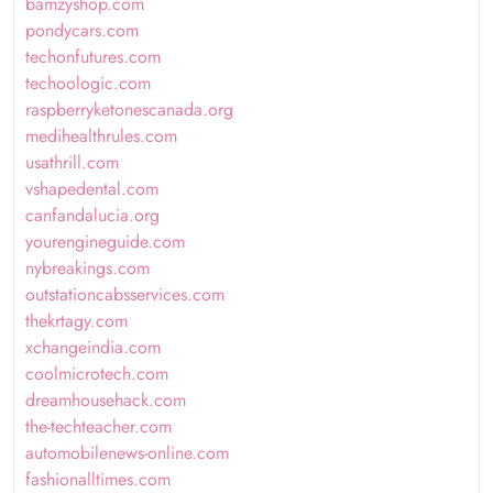
bamzyshop.com
pondycars.com
techonfutures.com
techoologic.com
raspberryketonescanada.org
medihealthrules.com
usathrill.com
vshapedental.com
canfandalucia.org
yourengineguide.com
nybreakings.com
outstationcabsservices.com
thekrtagy.com
xchangeindia.com
coolmicrotech.com
dreamhousehack.com
the-techteacher.com
automobilenews-online.com
fashionalltimes.com