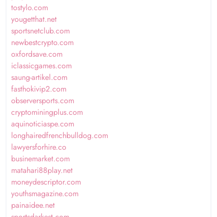
tostylo.com
yougetthat.net
sportsnetclub.com
newbestcrypto.com
oxfordsave.com
iclassicgames.com
saung-artikel.com
fasthokivip2.com
observersports.com
cryptominingplus.com
aquinoticiaspe.com
longhairedfrenchbulldog.com
lawyersforhire.co
businemarket.com
matahari88play.net
moneydescriptor.com
youthsmagazine.com
painaidee.net
sportsdarkest.com