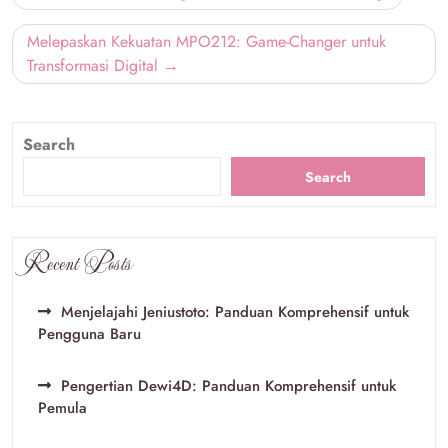
navigation
Melepaskan Kekuatan MPO212: Game-Changer untuk
Transformasi Digital
Search
Search
Recent Posts
Menjelajahi Jeniustoto: Panduan Komprehensif untuk
Pengguna Baru
Pengertian Dewi4D: Panduan Komprehensif untuk
Pemula