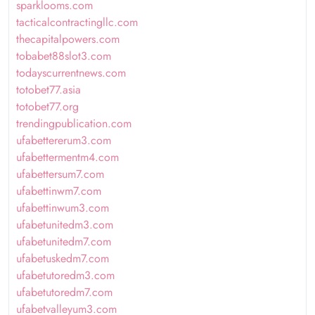
sparklooms.com
tacticalcontractingllc.com
thecapitalpowers.com
tobabet88slot3.com
todayscurrentnews.com
totobet77.asia
totobet77.org
trendingpublication.com
ufabettererum3.com
ufabettermentm4.com
ufabettersum7.com
ufabettinwm7.com
ufabettinwum3.com
ufabetunitedm3.com
ufabetunitedm7.com
ufabetuskedm7.com
ufabetutoredm3.com
ufabetutoredm7.com
ufabetvalleyum3.com