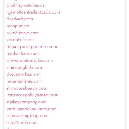
breitling-watches.us
tgarnettcentrallautoads.com
fixadvert.com
autopluz.co
save3time-c.com
vexonhcf.com
demos-pixelsparadise.com
mediatitude.com
prewarmotorcycles.com
simracinglinks.com
dosyamerkezi.net
le-surrealisme.com
showcasebeauty.com
insurancepolicyexpert.com
statkeycompany.com
carolinadeckbuilders.com
topinvestingblog.com
top50tools.com