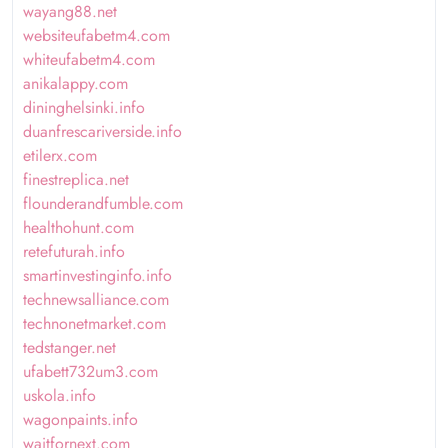
wayang88.net
websiteufabetm4.com
whiteufabetm4.com
anikalappy.com
dininghelsinki.info
duanfrescariverside.info
etilerx.com
finestreplica.net
flounderandfumble.com
healthohunt.com
retefuturah.info
smartinvestinginfo.info
technewsalliance.com
technonetmarket.com
tedstanger.net
ufabett732um3.com
uskola.info
wagonpaints.info
waitfornext.com