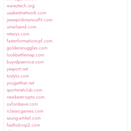
wareztech.org
usabestnetwork.com
jessepinkmanoutfit.com
umailsend.com
retarys.com
fasterformationcpf.com
goldensnuggles.com
lookbattlemap.com
buyrdpservice.com
yesport.net
tostylo.com
yougetthat.net
sportsnetclub.com
newbestcrypto.com
oxfordsave.com
iclassicgames.com
saung-artikel.com
fasthokivip2.com