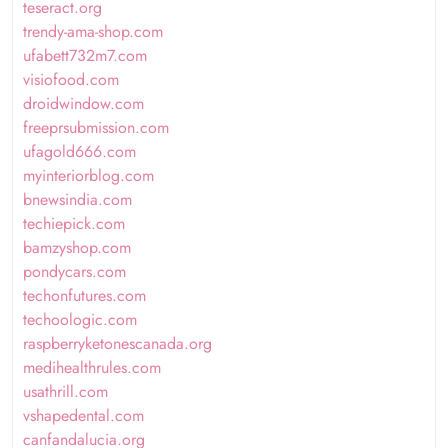
teseract.org
trendy-ama-shop.com
ufabett732m7.com
visiofood.com
droidwindow.com
freeprsubmission.com
ufagold666.com
myinteriorblog.com
bnewsindia.com
techiepick.com
bamzyshop.com
pondycars.com
techonfutures.com
techoologic.com
raspberryketonescanada.org
medihealthrules.com
usathrill.com
vshapedental.com
canfandalucia.org