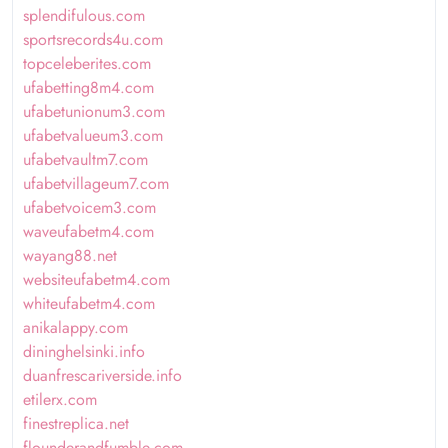
splendifulous.com
sportsrecords4u.com
topceleberites.com
ufabetting8m4.com
ufabetunionum3.com
ufabetvalueum3.com
ufabetvaultm7.com
ufabetvillageum7.com
ufabetvoicem3.com
waveufabetm4.com
wayang88.net
websiteufabetm4.com
whiteufabetm4.com
anikalappy.com
dininghelsinki.info
duanfrescariverside.info
etilerx.com
finestreplica.net
flounderandfumble.com