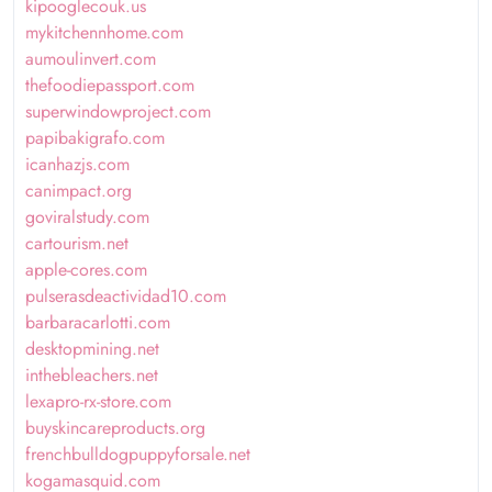
kipooglecouk.us
mykitchennhome.com
aumoulinvert.com
thefoodiepassport.com
superwindowproject.com
papibakigrafo.com
icanhazjs.com
canimpact.org
goviralstudy.com
cartourism.net
apple-cores.com
pulserasdeactividad10.com
barbaracarlotti.com
desktopmining.net
inthebleachers.net
lexapro-rx-store.com
buyskincareproducts.org
frenchbulldogpuppyforsale.net
kogamasquid.com