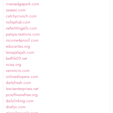
riversedgepark.com
zaseez.com
catchycrunch.com
nofaphub.com
nefertitingalls.com
patsyscreations.com
income4proof.com
educaritas.org
lensajelajah.com
betflik09.net
ncaq.org
xenmicro.com
onlineshopera.com
dartyfresh.com
lewisenterprises.net
pcsoftwarefree.org
dailylinking.com
dnafyx.com
giocolenuvole.com