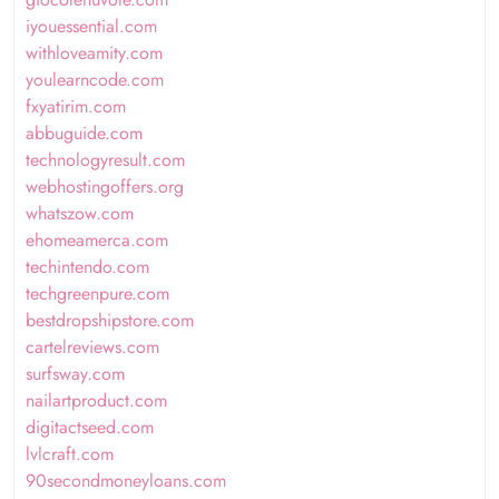
iyouessential.com
withloveamity.com
youlearncode.com
fxyatirim.com
abbuguide.com
technologyresult.com
webhostingoffers.org
whatszow.com
ehomeamerca.com
techintendo.com
techgreenpure.com
bestdropshipstore.com
cartelreviews.com
surfsway.com
nailartproduct.com
digitactseed.com
lvlcraft.com
90secondmoneyloans.com