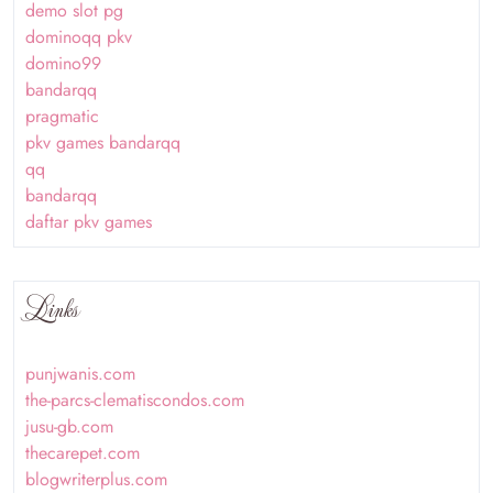
demo slot pg
dominoqq pkv
domino99
bandarqq
pragmatic
pkv games bandarqq
qq
bandarqq
daftar pkv games
Links
punjwanis.com
the-parcs-clematiscondos.com
jusu-gb.com
thecarepet.com
blogwriterplus.com