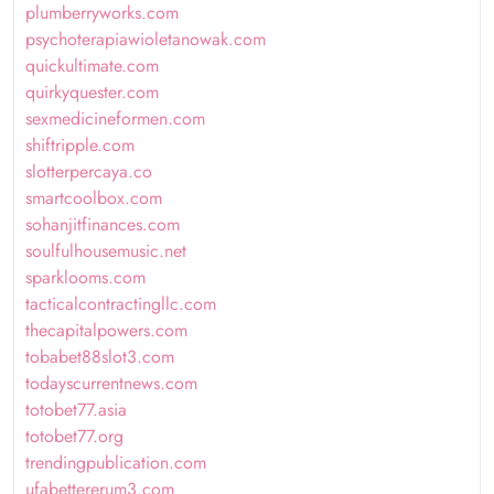
plumberryworks.com
psychoterapiawioletanowak.com
quickultimate.com
quirkyquester.com
sexmedicineformen.com
shiftripple.com
slotterpercaya.co
smartcoolbox.com
sohanjitfinances.com
soulfulhousemusic.net
sparklooms.com
tacticalcontractingllc.com
thecapitalpowers.com
tobabet88slot3.com
todayscurrentnews.com
totobet77.asia
totobet77.org
trendingpublication.com
ufabettererum3.com