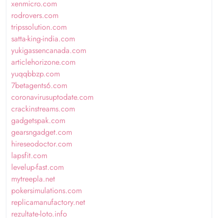
xenmicro.com
rodrovers.com
tripssolution.com
satta-king-india.com
yukigassencanada.com
articlehorizone.com
yuqqbbzp.com
7betagents6.com
coronavirusuptodate.com
crackinstreams.com
gadgetspak.com
gearsngadget.com
hireseodoctor.com
lapsfit.com
levelup-fast.com
mytreepla.net
pokersimulations.com
replicamanufactory.net
rezultate-loto.info