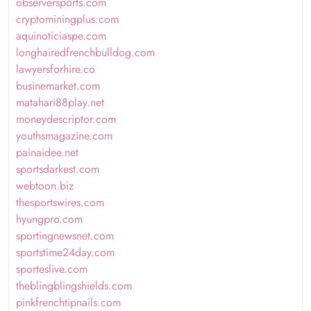
observersports.com
cryptominingplus.com
aquinoticiaspe.com
longhairedfrenchbulldog.com
lawyersforhire.co
businemarket.com
matahari88play.net
moneydescriptor.com
youthsmagazine.com
painaidee.net
sportsdarkest.com
webtoon.biz
thesportswires.com
hyungpro.com
sportingnewsnet.com
sportstime24day.com
sporteslive.com
theblingblingshields.com
pinkfrenchtipnails.com