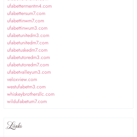
ufabettermentm4.com
ufabettersum7.com
ufabettinwm7.com
ufabettinwum3.com
ufabetunitedm3.com
ufabetunitedm7.com
ufabetuskedm7.com
ufabetutoredm3.com
ufabetutoredm7.com
ufabetvalleyum3.com
veloxview.com
westufabetm3.com
whiskeybrothersllc.com
wildufabetum7.com
Links