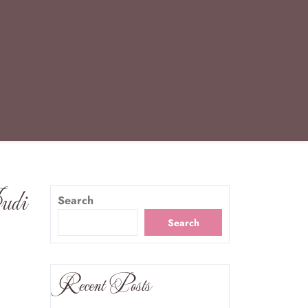
udi
Search
Search
Recent Posts