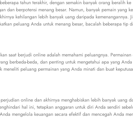
beberapa tahun terakhir, dengan semakin banyak orang beralih ke
gan dan berpotensi menang besar. Namun, banyak pemain yang kes
 akhirnya kehilangan lebih banyak uang daripada kemenangannya. J
atkan peluang Anda untuk menang besar, bacalah beberapa tip d
ngkan saat berjudi online adalah memahami peluangnya. Permainan
yang berbeda-beda, dan penting untuk mengetahui apa yang Anda
 meneliti peluang permainan yang Anda minati dan buat keputus
perjudian online dan akhirnya menghabiskan lebih banyak uang d
hindari hal ini, tetapkan anggaran untuk diri Anda sendiri sebe
u Anda mengelola keuangan secara efektif dan mencegah Anda men