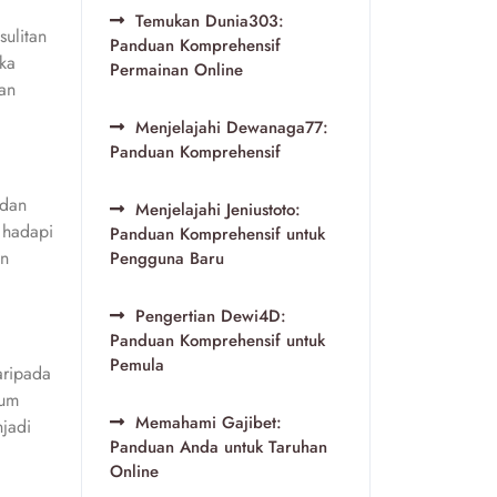
Temukan Dunia303:
ulitan
Panduan Komprehensif
ika
Permainan Online
an
Menjelajahi Dewanaga77:
Panduan Komprehensif
 dan
Menjelajahi Jeniustoto:
 hadapi
Panduan Komprehensif untuk
an
Pengguna Baru
Pengertian Dewi4D:
Panduan Komprehensif untuk
Pemula
aripada
lum
Memahami Gajibet:
jadi
Panduan Anda untuk Taruhan
Online