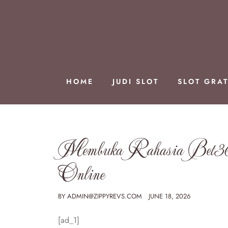
Skip
to
content
HOME
JUDI SLOT
SLOT GRAT
Membuka Rahasia Bet36
Online
BY
ADMIN@ZIPPYREVS.COM
JUNE 18, 2026
[ad_1]