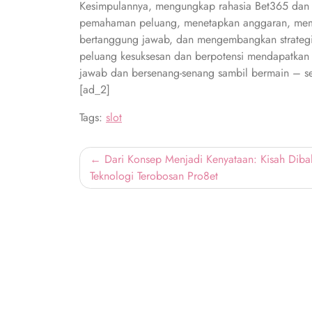
Kesimpulannya, mengungkap rahasia Bet365 dan 
pemahaman peluang, menetapkan anggaran, mema
bertanggung jawab, dan mengembangkan strategi.
peluang kesuksesan dan berpotensi mendapatkan 
jawab dan bersenang-senang sambil bermain – s
[ad_2]
Tags:
slot
Post
Dari Konsep Menjadi Kenyataan: Kisah Dibal
Teknologi Terobosan Pro8et
navigation