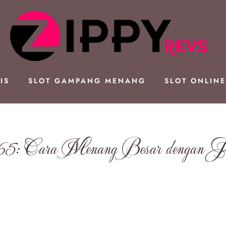
IS
SLOT GAMPANG MENANG
SLOT ONLINE
5: Cara Menang Besar dengan J