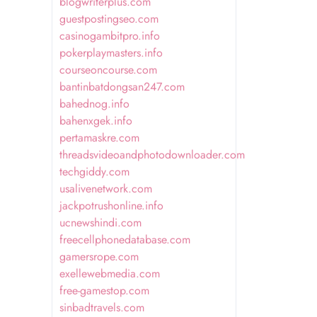
blogwriterplus.com
guestpostingseo.com
casinogambitpro.info
pokerplaymasters.info
courseoncourse.com
bantinbatdongsan247.com
bahednog.info
bahenxgek.info
pertamaskre.com
threadsvideoandphotodownloader.com
techgiddy.com
usalivenetwork.com
jackpotrushonline.info
ucnewshindi.com
freecellphonedatabase.com
gamersrope.com
exellewebmedia.com
free-gamestop.com
sinbadtravels.com