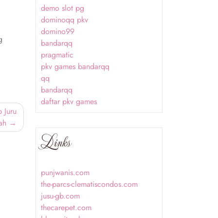
demo slot pg
dominoqq pkv
domino99
g
bandarqq
pragmatic
pkv games bandarqq
qq
bandarqq
daftar pkv games
 Juru
ah
Links
punjwanis.com
the-parcs-clematiscondos.com
jusu-gb.com
thecarepet.com