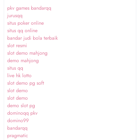
pkv games bandarqq
jurusqq
situs poker online
situs qq online
bandar judi bola terbaik
slot resmi
slot demo mahjong
demo mahjong
situs qq
live hk lotto
slot demo pg soft
slot demo
slot demo
demo slot pg
dominoqq pkv
domino99
bandarqq
pragmatic