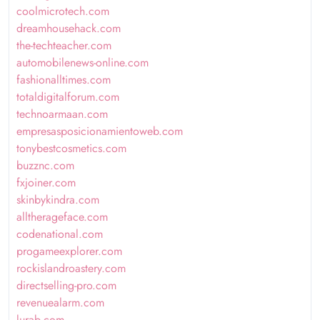
coolmicrotech.com
dreamhousehack.com
the-techteacher.com
automobilenews-online.com
fashionalltimes.com
totaldigitalforum.com
technoarmaan.com
empresasposicionamientoweb.com
tonybestcosmetics.com
buzznc.com
fxjoiner.com
skinbykindra.com
alltherageface.com
codenational.com
progameexplorer.com
rockislandroastery.com
directselling-pro.com
revenuealarm.com
lurab.com