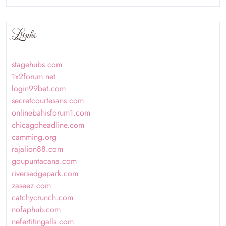
Links
stagehubs.com
1x2forum.net
login99bet.com
secretcourtesans.com
onlinebahisforum1.com
chicagoheadline.com
camming.org
rajalion88.com
goupuntacana.com
riversedgepark.com
zaseez.com
catchycrunch.com
nofaphub.com
nefertitingalls.com