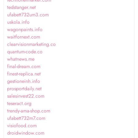
tedstanger.net
ufabett732um3.com
uskola.info
wagonpaints.info
waitfornext.com
clearvisionmarketing.co
quantum-code.co
whatnews.me
final-dream.com
finest-replica.net
gestioneinh.info
prosportdaily.net
salesinvest22.com
teseract.org
trendy-ama-shop.com
ufabett732m7.com
visiofood.com
droidwindow.com