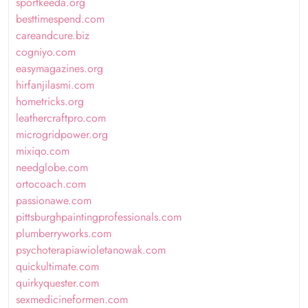
sportkeeda.org
besttimespend.com
careandcure.biz
cogniyo.com
easymagazines.org
hirfanjilasmi.com
hometricks.org
leathercraftpro.com
microgridpower.org
mixiqo.com
needglobe.com
ortocoach.com
passionawe.com
pittsburghpaintingprofessionals.com
plumberryworks.com
psychoterapiawioletanowak.com
quickultimate.com
quirkyquester.com
sexmedicineformen.com