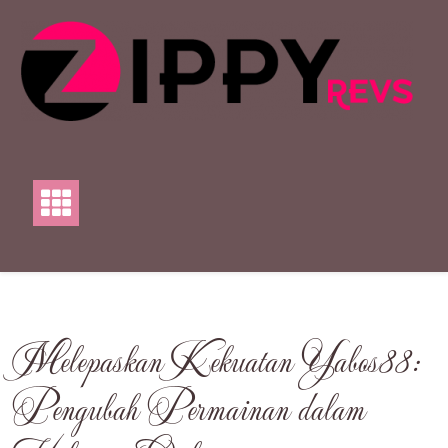
Skip
to
content
Melepaskan Kekuatan Yabos88:
Pengubah Permainan dalam