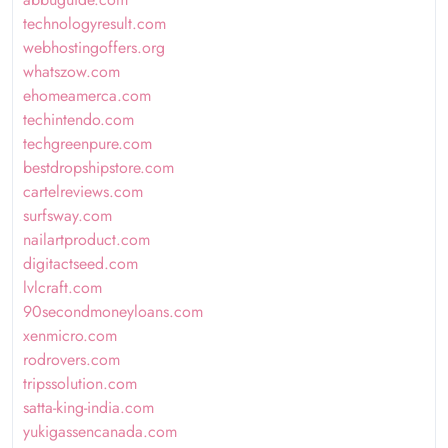
technologyresult.com
webhostingoffers.org
whatszow.com
ehomeamerca.com
techintendo.com
techgreenpure.com
bestdropshipstore.com
cartelreviews.com
surfsway.com
nailartproduct.com
digitactseed.com
lvlcraft.com
90secondmoneyloans.com
xenmicro.com
rodrovers.com
tripssolution.com
satta-king-india.com
yukigassencanada.com