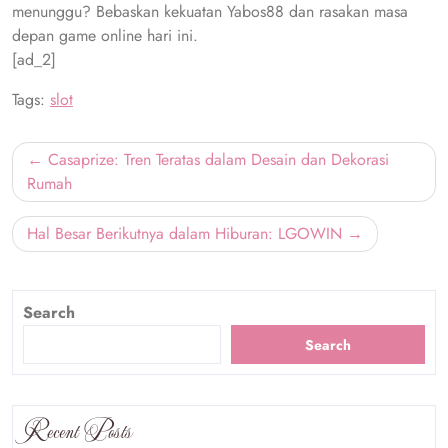
menunggu? Bebaskan kekuatan Yabos88 dan rasakan masa
depan game online hari ini.
[ad_2]
Tags:
slot
Post
Casaprize: Tren Teratas dalam Desain dan Dekorasi
navigation
Rumah
Hal Besar Berikutnya dalam Hiburan: LGOWIN
Search
Search
Recent Posts