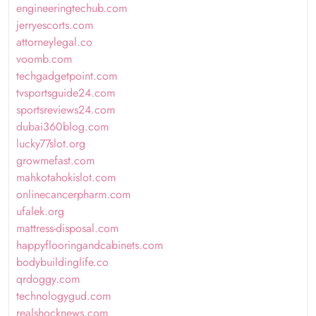
engineeringtechub.com
jerryescorts.com
attorneylegal.co
voomb.com
techgadgetpoint.com
tvsportsguide24.com
sportsreviews24.com
dubai360blog.com
lucky77slot.org
growmefast.com
mahkotahokislot.com
onlinecancerpharm.com
ufalek.org
mattress-disposal.com
happyflooringandcabinets.com
bodybuildinglife.co
qrdoggy.com
technologygud.com
realshocknews.com