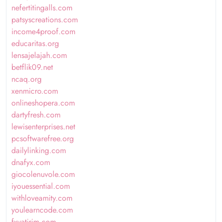
nefertitingalls.com
patsyscreations.com
income4proof.com
educaritas.org
lensajelajah.com
betflik09.net
ncaq.org
xenmicro.com
onlineshopera.com
dartyfresh.com
lewisenterprises.net
pcsoftwarefree.org
dailylinking.com
dnafyx.com
giocolenuvole.com
iyouessential.com
withloveamity.com
youlearncode.com
fxyatirim.com