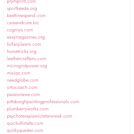
prymprint.com
sportkeeda.org
besttimespend.com
careandcure.biz
cogniyo.com
easymagazines.org
hirfanjilasmi.com
hometricks.org
leathercraftpro.com
microgridpower.org
mixiqo.com
needglobe.com
ortocoach.com
passionawe.com
pittsburghpaintingprofessionals.com
plumberryworks.com
psychoterapiawioletanowak.com
quickultimate.com
quirkyquester.com