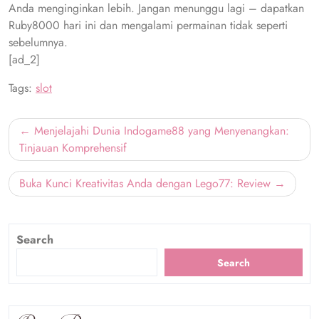
Anda menginginkan lebih. Jangan menunggu lagi – dapatkan
Ruby8000 hari ini dan mengalami permainan tidak seperti
sebelumnya.
[ad_2]
Tags:
slot
Post
Menjelajahi Dunia Indogame88 yang Menyenangkan:
navigation
Tinjauan Komprehensif
Buka Kunci Kreativitas Anda dengan Lego77: Review
Search
Search