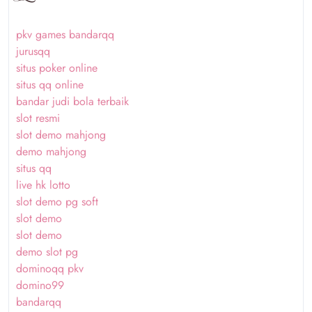
pkv games bandarqq
jurusqq
situs poker online
situs qq online
bandar judi bola terbaik
slot resmi
slot demo mahjong
demo mahjong
situs qq
live hk lotto
slot demo pg soft
slot demo
slot demo
demo slot pg
dominoqq pkv
domino99
bandarqq