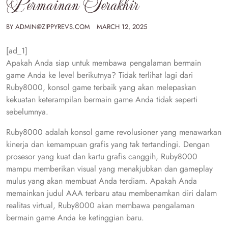
Permainan Terakhir
BY
ADMIN@ZIPPYREVS.COM
MARCH 12, 2025
[ad_1]
Apakah Anda siap untuk membawa pengalaman bermain
game Anda ke level berikutnya? Tidak terlihat lagi dari
Ruby8000, konsol game terbaik yang akan melepaskan
kekuatan keterampilan bermain game Anda tidak seperti
sebelumnya.
Ruby8000 adalah konsol game revolusioner yang menawarkan
kinerja dan kemampuan grafis yang tak tertandingi. Dengan
prosesor yang kuat dan kartu grafis canggih, Ruby8000
mampu memberikan visual yang menakjubkan dan gameplay
mulus yang akan membuat Anda terdiam. Apakah Anda
memainkan judul AAA terbaru atau membenamkan diri dalam
realitas virtual, Ruby8000 akan membawa pengalaman
bermain game Anda ke ketinggian baru.