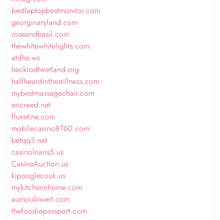
bestlaptopbestmonitor.com
georginaryland.com
roseandbasil.com
thewhitewhitelights.com
atdhe.ws
heckrodtwetland.org
halfheardinthestillness.com
mybestmassagechair.com
ericreed.net
fluxetine.com
mobilecasino8760.com
betqq3.net
casinoloans5.us
CasinoAuction.us
kipooglecouk.us
mykitchennhome.com
aumoulinvert.com
thefoodiepassport.com