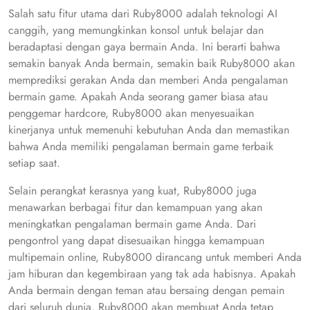
Salah satu fitur utama dari Ruby8000 adalah teknologi AI
canggih, yang memungkinkan konsol untuk belajar dan
beradaptasi dengan gaya bermain Anda. Ini berarti bahwa
semakin banyak Anda bermain, semakin baik Ruby8000 akan
memprediksi gerakan Anda dan memberi Anda pengalaman
bermain game. Apakah Anda seorang gamer biasa atau
penggemar hardcore, Ruby8000 akan menyesuaikan
kinerjanya untuk memenuhi kebutuhan Anda dan memastikan
bahwa Anda memiliki pengalaman bermain game terbaik
setiap saat.
Selain perangkat kerasnya yang kuat, Ruby8000 juga
menawarkan berbagai fitur dan kemampuan yang akan
meningkatkan pengalaman bermain game Anda. Dari
pengontrol yang dapat disesuaikan hingga kemampuan
multipemain online, Ruby8000 dirancang untuk memberi Anda
jam hiburan dan kegembiraan yang tak ada habisnya. Apakah
Anda bermain dengan teman atau bersaing dengan pemain
dari seluruh dunia, Ruby8000 akan membuat Anda tetap