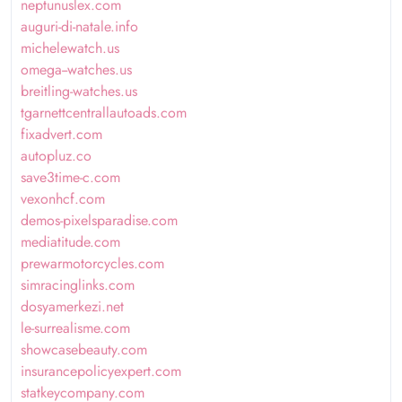
neptunuslex.com
auguri-di-natale.info
michelewatch.us
omega--watches.us
breitling-watches.us
tgarnettcentrallautoads.com
fixadvert.com
autopluz.co
save3time-c.com
vexonhcf.com
demos-pixelsparadise.com
mediatitude.com
prewarmotorcycles.com
simracinglinks.com
dosyamerkezi.net
le-surrealisme.com
showcasebeauty.com
insurancepolicyexpert.com
statkeycompany.com