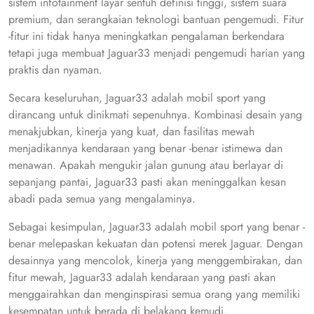
sistem infotainment layar sentuh definisi tinggi, sistem suara
premium, dan serangkaian teknologi bantuan pengemudi. Fitur
-fitur ini tidak hanya meningkatkan pengalaman berkendara
tetapi juga membuat Jaguar33 menjadi pengemudi harian yang
praktis dan nyaman.
Secara keseluruhan, Jaguar33 adalah mobil sport yang
dirancang untuk dinikmati sepenuhnya. Kombinasi desain yang
menakjubkan, kinerja yang kuat, dan fasilitas mewah
menjadikannya kendaraan yang benar -benar istimewa dan
menawan. Apakah mengukir jalan gunung atau berlayar di
sepanjang pantai, Jaguar33 pasti akan meninggalkan kesan
abadi pada semua yang mengalaminya.
Sebagai kesimpulan, Jaguar33 adalah mobil sport yang benar -
benar melepaskan kekuatan dan potensi merek Jaguar. Dengan
desainnya yang mencolok, kinerja yang menggembirakan, dan
fitur mewah, Jaguar33 adalah kendaraan yang pasti akan
menggairahkan dan menginspirasi semua orang yang memiliki
kesempatan untuk berada di belakang kemudi.