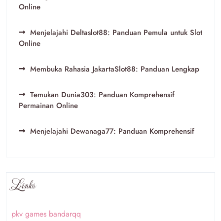
Online
Menjelajahi Deltaslot88: Panduan Pemula untuk Slot
Online
Membuka Rahasia JakartaSlot88: Panduan Lengkap
Temukan Dunia303: Panduan Komprehensif
Permainan Online
Menjelajahi Dewanaga77: Panduan Komprehensif
Links
pkv games bandarqq