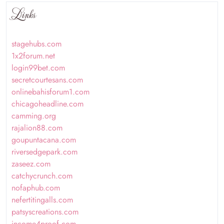
Links
stagehubs.com
1x2forum.net
login99bet.com
secretcourtesans.com
onlinebahisforum1.com
chicagoheadline.com
camming.org
rajalion88.com
goupuntacana.com
riversedgepark.com
zaseez.com
catchycrunch.com
nofaphub.com
nefertitingalls.com
patsyscreations.com
income4proof.com