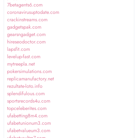
7betagents6.com
coronavirusuptodate.com
crackinstreams.com
gadgetspak.com
gearsngadget.com
hireseodoctor.com
lapsfit.com
levelup-fast.com
mytreepla.net
pokersimulations.com
replicamanufactory.net
rezultate-loto.info
splendifulous.com
sportsrecords4u.com
topceleberites.com
ufabetting8m4.com
ufabetunionum3.com
ufabetvalueum3.com
ufabetvaultm7.com