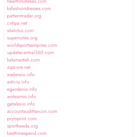
healthmistakes.com
ksfashiondresses.com
patterntrader.org
cnhpa.net
sitalotus.com
supernotes.org
worldsportsempires.com
updatecentral360.com
katamastah.com
zqscore.net
aseleraio.info
asticio.info
egardenio.info
arxteamio.info
getalexio.info
accountaudittaxcon.com
prymprint.com
sportkeeda.org
besttimespend.com