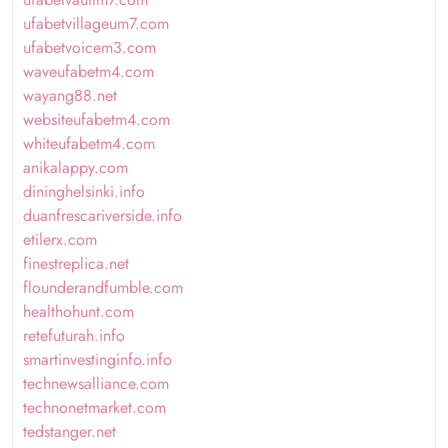
ufabetvillageum7.com
ufabetvoicem3.com
waveufabetm4.com
wayang88.net
websiteufabetm4.com
whiteufabetm4.com
anikalappy.com
dininghelsinki.info
duanfrescariverside.info
etilerx.com
finestreplica.net
flounderandfumble.com
healthohunt.com
retefuturah.info
smartinvestinginfo.info
technewsalliance.com
technonetmarket.com
tedstanger.net