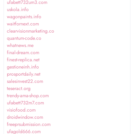
ufabett732um3.com
uskola.info
wagonpaints.info
waitfornext.com
clearvisionmarketing.co
quantum-code.co
whatnews.me
final-dream.com
finest-replica.net
gestioneinh.info
prosportdaily.net
salesinvest22.com
teseract.org
trendy-ama-shop.com
ufabett732m7.com
visiofood.com
droidwindow.com
freeprsubmission.com
ufagold666.com