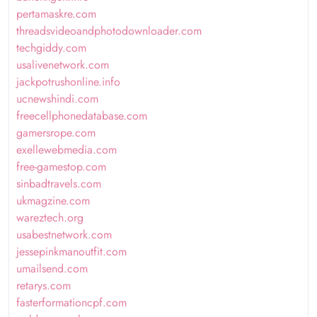
pertamaskre.com
threadsvideoandphotodownloader.com
techgiddy.com
usalivenetwork.com
jackpotrushonline.info
ucnewshindi.com
freecellphonedatabase.com
gamersrope.com
exellewebmedia.com
free-gamestop.com
sinbadtravels.com
ukmagzine.com
wareztech.org
usabestnetwork.com
jessepinkmanoutfit.com
umailsend.com
retarys.com
fasterformationcpf.com