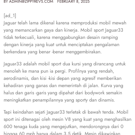
BY
ADMIN@ZIPPYREVS.COM
FEBRUARY 8, 2025
[ad_1]
Jaguar telah lama dikenal karena memproduksi mobil mewah
yang memancarkan gaya dan kinerja. Mobil sport Jaguar33
tidak terkecuali, karena menggabungkan desain ramping
dengan kinerja yang kuat untuk menciptakan pengalaman
berkendara yang benar -benar menggembirakan.
Jaguar33 adalah mobil sport dua kursi yang dirancang untuk
menoleh ke mana pun ia pergi. Profilnya yang rendah,
aerodinamis, dan kisi -kisi depan yang agresif memberikan
kehadiran yang ganas dan memerintah di jalan. Kurva yang
halus dan garis -garis yang dipahat dari bodywork semakin
meningkatkan penampilannya yang sporty dan dinamis.
Tapi keindahan sejati Jaguar33 terletak di bawah tenda. Mobil
sport ini ditenagai oleh mesin V8 yang kuat yang menghasilkan
600 tenaga kuda yang mengejutkan, mendorongnya dari 0
hingga 60 mph hanya dalam 3,5 detik. Mesin dikawinkan