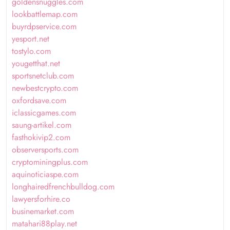
goldensnuggles.com
lookbattlemap.com
buyrdpservice.com
yesport.net
tostylo.com
yougetthat.net
sportsnetclub.com
newbestcrypto.com
oxfordsave.com
iclassicgames.com
saung-artikel.com
fasthokivip2.com
observersports.com
cryptominingplus.com
aquinoticiaspe.com
longhairedfrenchbulldog.com
lawyersforhire.co
businemarket.com
matahari88play.net