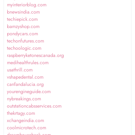
myinteriorblog.com
bnewsindia.com
techiepick.com
bamzyshop.com
pondycars.com
techonfutures.com
techoologic.com
raspberryketonescanada.org
medihealthrules.com
usathrill.com
vshapedental.com
canfandalucia.org
yourengineguide.com
nybreakings.com
outstationcabsservices.com
thekrtagy.com
xchangeindia.com
coolmicrotech.com
dreamhousehack.com