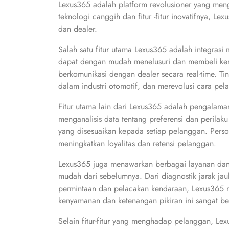
Lexus365 adalah platform revolusioner yang meng
teknologi canggih dan fitur -fitur inovatifnya, 
dan dealer.
Salah satu fitur utama Lexus365 adalah integrasi
dapat dengan mudah menelusuri dan membeli kend
berkomunikasi dengan dealer secara real-time. Ti
dalam industri otomotif, dan merevolusi cara pel
Fitur utama lain dari Lexus365 adalah pengalam
menganalisis data tentang preferensi dan perila
yang disesuaikan kepada setiap pelanggan. Perso
meningkatkan loyalitas dan retensi pelanggan.
Lexus365 juga menawarkan berbagai layanan dan 
mudah dari sebelumnya. Dari diagnostik jarak ja
permintaan dan pelacakan kendaraan, Lexus365 m
kenyamanan dan ketenangan pikiran ini sangat be
Selain fitur-fitur yang menghadap pelanggan, Le