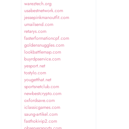
wareztech.org
usabestnetwork.com
jessepinkmanoutfit.com
umailsend.com
retarys.com
fasterformationcpf.com
goldensnuggles.com
lookbattlemap.com
buyrdpservice.com
yesport.net
tostylo.com
yougetthat.net
sportsnetclub.com
newbestcrypto.com
oxfordsave.com
iclassicgames.com
saung-artikel.com
fasthokivip2.com
observersports.com