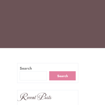
Search
Search
Recent Posts