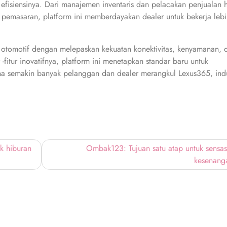
fisiensinya. Dari manajemen inventaris dan pelacakan penjualan 
emasaran, platform ini memberdayakan dealer untuk bekerja lebi
i otomotif dengan melepaskan kekuatan konektivitas, kenyamanan, 
-fitur inovatifnya, platform ini menetapkan standar baru untuk
a semakin banyak pelanggan dan dealer merangkul Lexus365, indu
k hiburan
Ombak123: Tujuan satu atap untuk sensas
kesenang