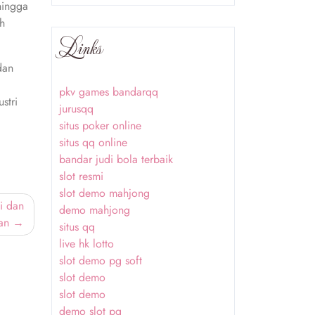
hingga
h
Links
dan
pkv games bandarqq
stri
jurusqq
situs poker online
situs qq online
bandar judi bola terbaik
slot resmi
slot demo mahjong
i dan
demo mahjong
an
situs qq
live hk lotto
slot demo pg soft
slot demo
slot demo
demo slot pg