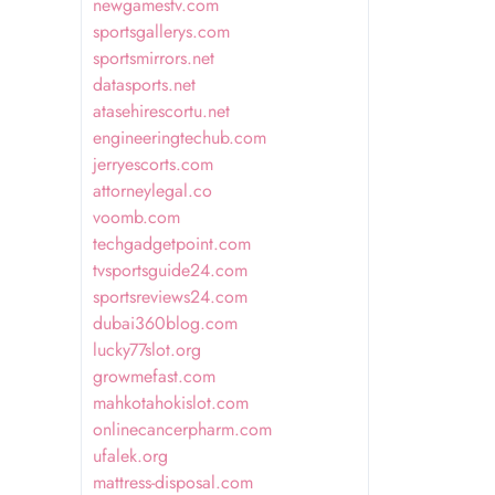
newgamestv.com
sportsgallerys.com
sportsmirrors.net
datasports.net
atasehirescortu.net
engineeringtechub.com
jerryescorts.com
attorneylegal.co
voomb.com
techgadgetpoint.com
tvsportsguide24.com
sportsreviews24.com
dubai360blog.com
lucky77slot.org
growmefast.com
mahkotahokislot.com
onlinecancerpharm.com
ufalek.org
mattress-disposal.com