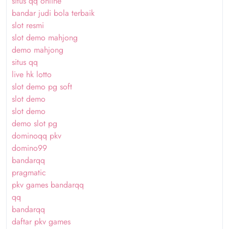
situs qq online
bandar judi bola terbaik
slot resmi
slot demo mahjong
demo mahjong
situs qq
live hk lotto
slot demo pg soft
slot demo
slot demo
demo slot pg
dominoqq pkv
domino99
bandarqq
pragmatic
pkv games bandarqq
qq
bandarqq
daftar pkv games