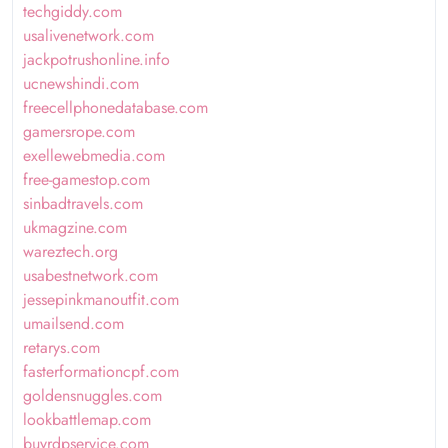
techgiddy.com
usalivenetwork.com
jackpotrushonline.info
ucnewshindi.com
freecellphonedatabase.com
gamersrope.com
exellewebmedia.com
free-gamestop.com
sinbadtravels.com
ukmagzine.com
wareztech.org
usabestnetwork.com
jessepinkmanoutfit.com
umailsend.com
retarys.com
fasterformationcpf.com
goldensnuggles.com
lookbattlemap.com
buyrdpservice.com