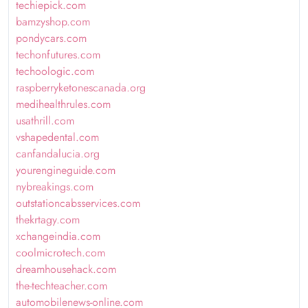
techiepick.com
bamzyshop.com
pondycars.com
techonfutures.com
techoologic.com
raspberryketonescanada.org
medihealthrules.com
usathrill.com
vshapedental.com
canfandalucia.org
yourengineguide.com
nybreakings.com
outstationcabsservices.com
thekrtagy.com
xchangeindia.com
coolmicrotech.com
dreamhousehack.com
the-techteacher.com
automobilenews-online.com