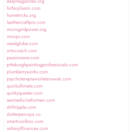
easymagazines.org
hirfanjilasmi.com
hometricks.org
leathercraftpro.com
microgridpower.org
mixiqo.com
needglobe.com
ortocoach.com
passionawe.com
pittsburghpaintingprofessionals.com
plumberryworks.com
psychoterapiawioletanowak.com
quickultimate.com
quirkyquester.com
sexmedicineformen.com
shiftripple.com
slotterpercaya.co
smartcoolbox.com
sohanjitfinances.com