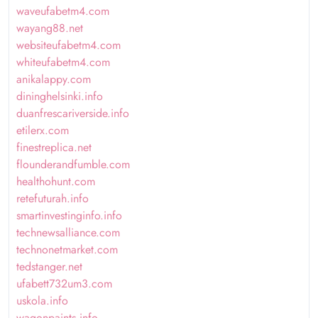
waveufabetm4.com
wayang88.net
websiteufabetm4.com
whiteufabetm4.com
anikalappy.com
dininghelsinki.info
duanfrescariverside.info
etilerx.com
finestreplica.net
flounderandfumble.com
healthohunt.com
retefuturah.info
smartinvestinginfo.info
technewsalliance.com
technonetmarket.com
tedstanger.net
ufabett732um3.com
uskola.info
wagonpaints.info