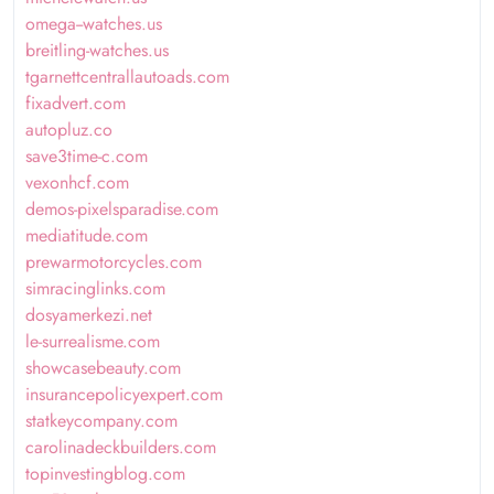
omega--watches.us
breitling-watches.us
tgarnettcentrallautoads.com
fixadvert.com
autopluz.co
save3time-c.com
vexonhcf.com
demos-pixelsparadise.com
mediatitude.com
prewarmotorcycles.com
simracinglinks.com
dosyamerkezi.net
le-surrealisme.com
showcasebeauty.com
insurancepolicyexpert.com
statkeycompany.com
carolinadeckbuilders.com
topinvestingblog.com