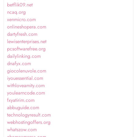
betflik09.net
ncaq.org
xenmicro.com
onlineshopera.com
dartyfresh.com
lewisenterprises.net
pcsoftwarefree.org
dailylinking.com
dnafyx.com
giocolenuvole.com
iyouessential.com
withloveamity.com
youlearncode.com
fxyatirim.com
abbuguide.com
technologyresult.com
webhostingoffers.org
whatszow.com
ehomeamerca.com