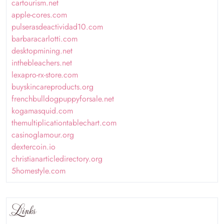
cartourism.net
apple-cores.com
pulserasdeactividad10.com
barbaracarlotti.com
desktopmining.net
inthebleachers.net
lexapro-rx-store.com
buyskincareproducts.org
frenchbulldogpuppyforsale.net
kogamasquid.com
themultiplicationtablechart.com
casinoglamour.org
dextercoin.io
christianarticledirectory.org
5homestyle.com
Links