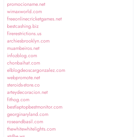
promocioname.net
wimaxworld.com
freeonlinecricketgames.net
bestcashing.biz
firerestrictions.us
archiesbrooklyn.com
muambeiros.net
infozblog.com
chonbaihat.com
elblogdeoscargonzalez.com
webpromote.net
steroids-store.co
arteydecoracion.net
fithog.com
bestlaptopbestmonitor.com
georginaryland.com
roseandbasil.com
thewhitewhitelights.com
atdhe.ws