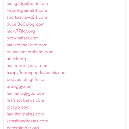
techgadgetpoint.com
tvsportsguide24.com
sportsreviews24.com
dubai360blog.com
lucky77slot.org
growmefast.com
mahkotahokislot.com
onlinecancerpharm.com
ufalek.org
mattress-disposal.com
happyflooringandcabinets.com
bodybuildinglife.co
qrdoggy.com
technologygud.com
realshocknews.com
pickgb.com
healthmistakes.com
ksfashiondresses.com
patterntrader.org