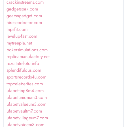
crackinstreams.com
gadgetspak.com
gearsngadget.com
hireseodoctor.com
lapsfit.com
levelup-fast.com
mytreepla.net
pokersimulations.com
replicamanufactory.net
rezultate-loto.info
splendifulous.com
sportsrecords4u.com
topceleberites.com
ufabetting8m4.com
ufabetunionum3.com
ufabetvalueum3.com
ufabetvaultm7.com
ufabetvillageum7.com
ufabetvoicem3.com