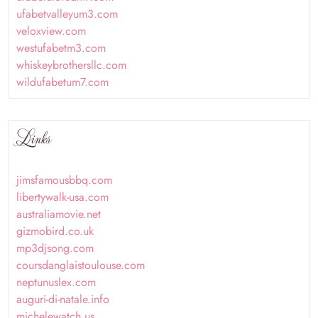
ufabetvalleyum3.com
veloxview.com
westufabetm3.com
whiskeybrothersllc.com
wildufabetum7.com
Links
jimsfamousbbq.com
libertywalk-usa.com
australiamovie.net
gizmobird.co.uk
mp3djsong.com
coursdanglaistoulouse.com
neptunuslex.com
auguri-di-natale.info
michelewatch.us