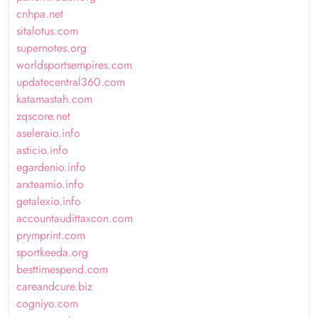
cnhpa.net
sitalotus.com
supernotes.org
worldsportsempires.com
updatecentral360.com
katamastah.com
zqscore.net
aseleraio.info
asticio.info
egardenio.info
arxteamio.info
getalexio.info
accountaudittaxcon.com
prymprint.com
sportkeeda.org
besttimespend.com
careandcure.biz
cogniyo.com