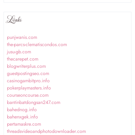
Links
punjwanis.com
the-parcs-clematiscondos.com
jusu-gb.com
thecarepet.com
blogwriterplus.com
guestpostingseo.com
casinogambitpro.info
pokerplaymasters.info
courseoncourse.com
bantinbatdongsan247.com
bahednog.info
bahenxgek.info
pertamaskre.com
threadsvideoandphotodownloader.com