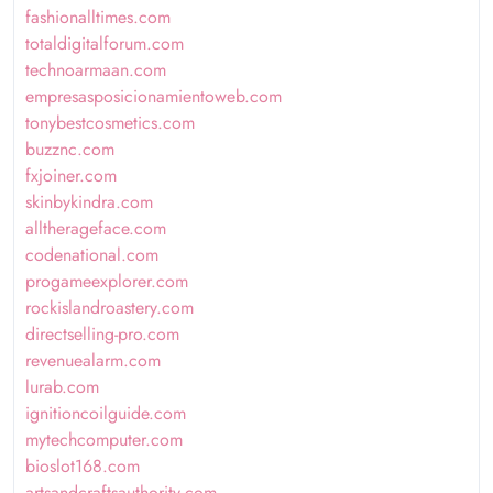
fashionalltimes.com
totaldigitalforum.com
technoarmaan.com
empresasposicionamientoweb.com
tonybestcosmetics.com
buzznc.com
fxjoiner.com
skinbykindra.com
alltherageface.com
codenational.com
progameexplorer.com
rockislandroastery.com
directselling-pro.com
revenuealarm.com
lurab.com
ignitioncoilguide.com
mytechcomputer.com
bioslot168.com
artsandcraftsauthority.com