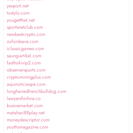
yesport.net
tostylo.com
yougetthat.net
sportsnetclub.com
newbestcrypto.com
oxfordsave.com
iclassicgames.com
saung-artikel.com
fasthokivip2.com
observersports.com
cryptominingplus.com
aquinoticiaspe.com
longhairedfrenchbulldog.com
lawyersforhire.co
businemarket.com
matahari88play.net
moneydescriptor.com
youthsmagazine.com