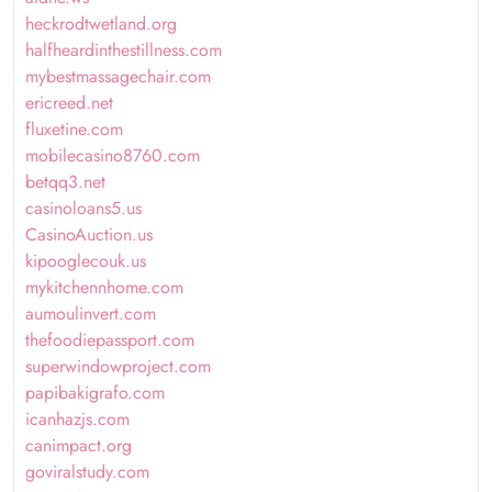
heckrodtwetland.org
halfheardinthestillness.com
mybestmassagechair.com
ericreed.net
fluxetine.com
mobilecasino8760.com
betqq3.net
casinoloans5.us
CasinoAuction.us
kipooglecouk.us
mykitchennhome.com
aumoulinvert.com
thefoodiepassport.com
superwindowproject.com
papibakigrafo.com
icanhazjs.com
canimpact.org
goviralstudy.com