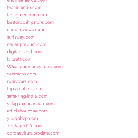
techintendo.com
techgreenpure.com
bestdropshipstore.com
cartelreviews.com
surfsway.com
nailartproduct.com
digitactseed.com
lvlcraft.com
90secondmoneyloans.com
xenmicro.com
rodrovers.com
tripssolution.com
satta-king-india.com
yukigassencanada.com
articlehorizone.com
yuqqbbzp.com
7betagents6.com
coronavirusuptodate.com