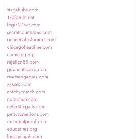
stagehubs.com
1x2forum.net
login99bet.com
secretcourtesans.com
onlinebahisforum1.com
chicagoheadline.com
camming.org
rajalion88.com
goupuntacana.com
riversedgepark.com
zaseez.com
catchycrunch.com
nofaphub.com
nefertitingalls.com
patsyscreations.com
income4proof.com
educaritas.org
lensajelajah.com