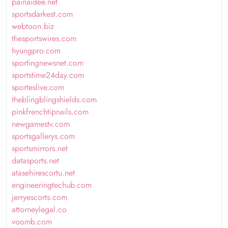
painaidee.net
sportsdarkest.com
webtoon.biz
thesportswires.com
hyungpro.com
sportingnewsnet.com
sportstime24day.com
sporteslive.com
theblingblingshields.com
pinkfrenchtipnails.com
newgamestv.com
sportsgallerys.com
sportsmirrors.net
datasports.net
atasehirescortu.net
engineeringtechub.com
jerryescorts.com
attorneylegal.co
voomb.com