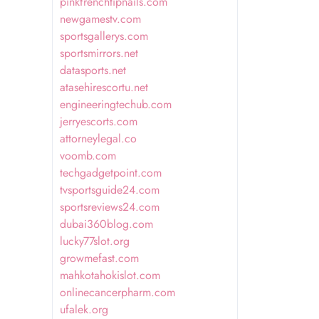
pinkfrenchtipnails.com
newgamestv.com
sportsgallerys.com
sportsmirrors.net
datasports.net
atasehirescortu.net
engineeringtechub.com
jerryescorts.com
attorneylegal.co
voomb.com
techgadgetpoint.com
tvsportsguide24.com
sportsreviews24.com
dubai360blog.com
lucky77slot.org
growmefast.com
mahkotahokislot.com
onlinecancerpharm.com
ufalek.org