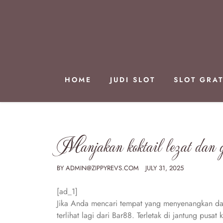
Skip
to
content
HOME
JUDI SLOT
SLOT GRAT
Manjakan koktail lezat dan g
BY
ADMIN@ZIPPYREVS.COM
JULY 31, 2025
[ad_1]
Jika Anda mencari tempat yang menyenangkan dan 
terlihat lagi dari Bar88. Terletak di jantung pu