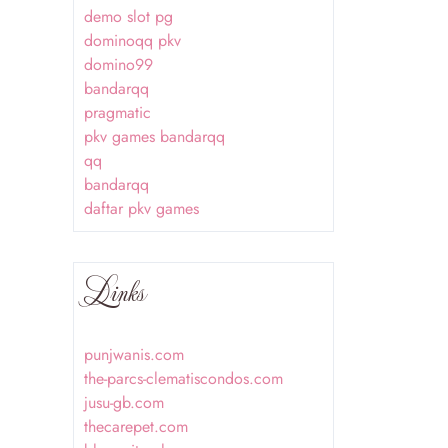
demo slot pg
dominoqq pkv
domino99
bandarqq
pragmatic
pkv games bandarqq
qq
bandarqq
daftar pkv games
Links
punjwanis.com
the-parcs-clematiscondos.com
jusu-gb.com
thecarepet.com