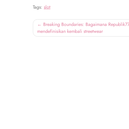
Tags:
slot
Post
Breaking Boundaries: Bagaimana Republik7
mendefinisikan kembali streetwear
navigation