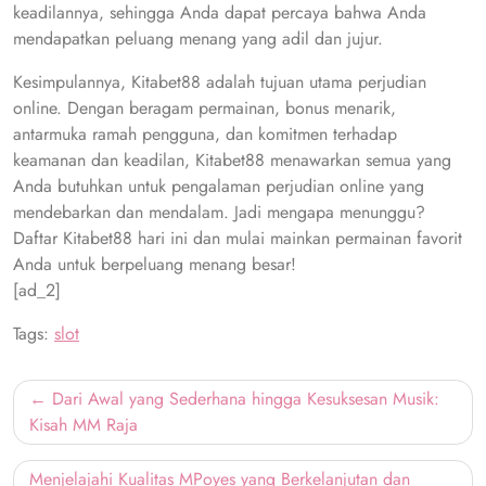
keadilannya, sehingga Anda dapat percaya bahwa Anda
mendapatkan peluang menang yang adil dan jujur.
Kesimpulannya, Kitabet88 adalah tujuan utama perjudian
online. Dengan beragam permainan, bonus menarik,
antarmuka ramah pengguna, dan komitmen terhadap
keamanan dan keadilan, Kitabet88 menawarkan semua yang
Anda butuhkan untuk pengalaman perjudian online yang
mendebarkan dan mendalam. Jadi mengapa menunggu?
Daftar Kitabet88 hari ini dan mulai mainkan permainan favorit
Anda untuk berpeluang menang besar!
[ad_2]
Tags:
slot
Post
Dari Awal yang Sederhana hingga Kesuksesan Musik:
navigation
Kisah MM Raja
Menjelajahi Kualitas MPoyes yang Berkelanjutan dan