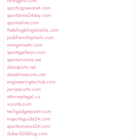
hyungpro.com
sportingnewsnet.com
sportstime24day.com
sporteslive.com
theblingblingshields.com
pinkfrenchtipnails.com
newgamestv.com
sportsgallerys.com
sportsmirrors.net
datasports.net
atasehirescortu.net
engineeringtechub.com
jerryescorts.com
attorneylegal.co
voomb.com
techgadgetpoint.com
tvsportsguide24.com
sportsreviews24.com
dubai360blog.com