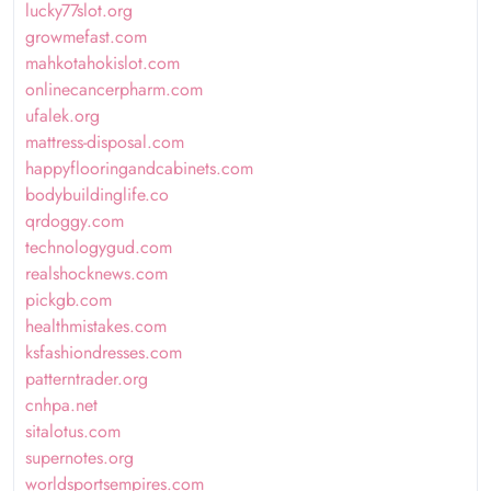
lucky77slot.org
growmefast.com
mahkotahokislot.com
onlinecancerpharm.com
ufalek.org
mattress-disposal.com
happyflooringandcabinets.com
bodybuildinglife.co
qrdoggy.com
technologygud.com
realshocknews.com
pickgb.com
healthmistakes.com
ksfashiondresses.com
patterntrader.org
cnhpa.net
sitalotus.com
supernotes.org
worldsportsempires.com