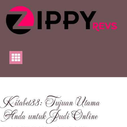
Skip
to
content
Kitabet88: Tujuan Utama
Anda untuk Judi Online