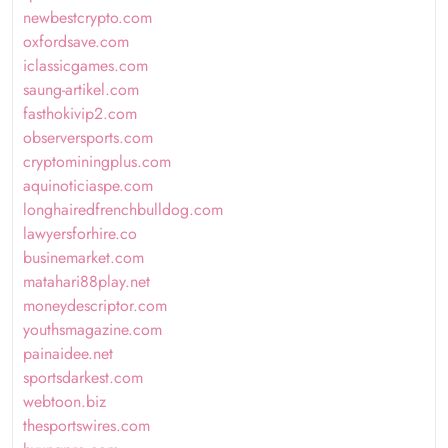
newbestcrypto.com
oxfordsave.com
iclassicgames.com
saung-artikel.com
fasthokivip2.com
observersports.com
cryptominingplus.com
aquinoticiaspe.com
longhairedfrenchbulldog.com
lawyersforhire.co
businemarket.com
matahari88play.net
moneydescriptor.com
youthsmagazine.com
painaidee.net
sportsdarkest.com
webtoon.biz
thesportswires.com