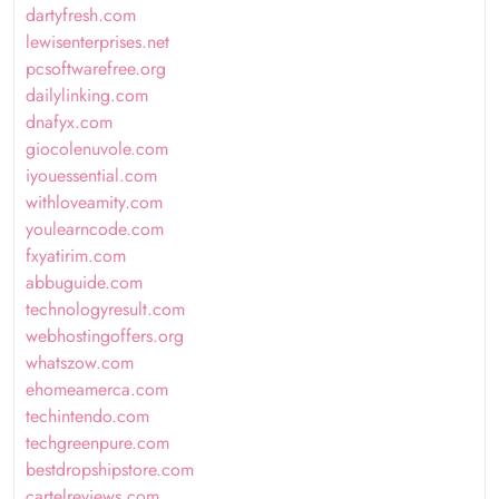
dartyfresh.com
lewisenterprises.net
pcsoftwarefree.org
dailylinking.com
dnafyx.com
giocolenuvole.com
iyouessential.com
withloveamity.com
youlearncode.com
fxyatirim.com
abbuguide.com
technologyresult.com
webhostingoffers.org
whatszow.com
ehomeamerca.com
techintendo.com
techgreenpure.com
bestdropshipstore.com
cartelreviews.com