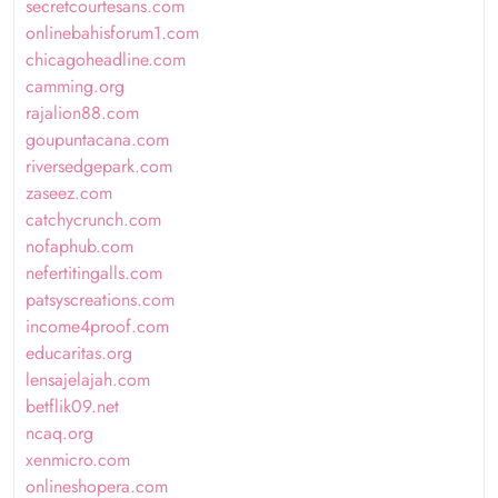
secretcourtesans.com
onlinebahisforum1.com
chicagoheadline.com
camming.org
rajalion88.com
goupuntacana.com
riversedgepark.com
zaseez.com
catchycrunch.com
nofaphub.com
nefertitingalls.com
patsyscreations.com
income4proof.com
educaritas.org
lensajelajah.com
betflik09.net
ncaq.org
xenmicro.com
onlineshopera.com