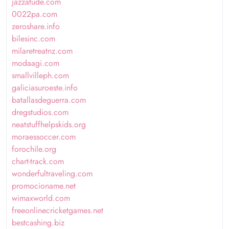
jazzatude.com
0022pa.com
zeroshare.info
bilesinc.com
milaretreatnz.com
modaagi.com
smallvilleph.com
galiciasuroeste.info
batallasdeguerra.com
dregstudios.com
neatstuffhelpskids.org
moraessoccer.com
forochile.org
chart-track.com
wonderfultraveling.com
promocioname.net
wimaxworld.com
freeonlinecricketgames.net
bestcashing.biz