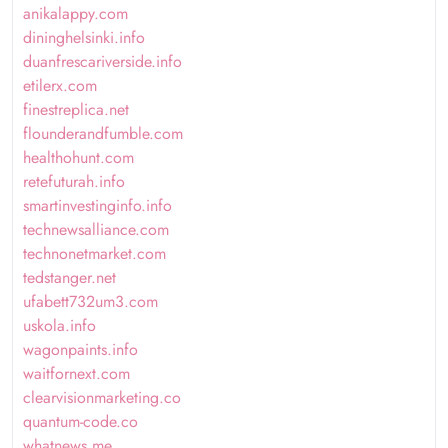
anikalappy.com
dininghelsinki.info
duanfrescariverside.info
etilerx.com
finestreplica.net
flounderandfumble.com
healthohunt.com
retefuturah.info
smartinvestinginfo.info
technewsalliance.com
technonetmarket.com
tedstanger.net
ufabett732um3.com
uskola.info
wagonpaints.info
waitfornext.com
clearvisionmarketing.co
quantum-code.co
whatnews.me