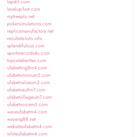
lapsfit.com
levelup-fast.com
mytreepla.net
pokersimulations.com
replicamanufactory.net
rezultate-loto.info
splendifulous.com
sportsrecords4u.com
topceleberites.com
ufabetting8m4.com
ufabetunionum3.com
ufabetvalueum3.com
ufabetvaultm7.com
ufabetvillageum7.com
ufabetvoicem3.com
waveufabetm4.com
wayang88.net
websiteufabetm4.com
whiteufabetm4.com