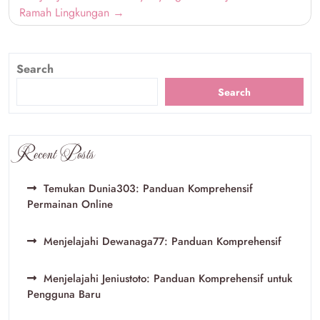
Ramah Lingkungan
Search
Search
Recent Posts
Temukan Dunia303: Panduan Komprehensif
Permainan Online
Menjelajahi Dewanaga77: Panduan Komprehensif
Menjelajahi Jeniustoto: Panduan Komprehensif untuk
Pengguna Baru