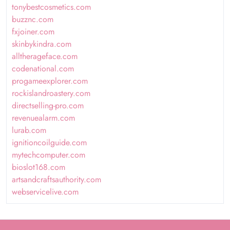
tonybestcosmetics.com
buzznc.com
fxjoiner.com
skinbykindra.com
alltherageface.com
codenational.com
progameexplorer.com
rockislandroastery.com
directselling-pro.com
revenuealarm.com
lurab.com
ignitioncoilguide.com
mytechcomputer.com
bioslot168.com
artsandcraftsauthority.com
webservicelive.com