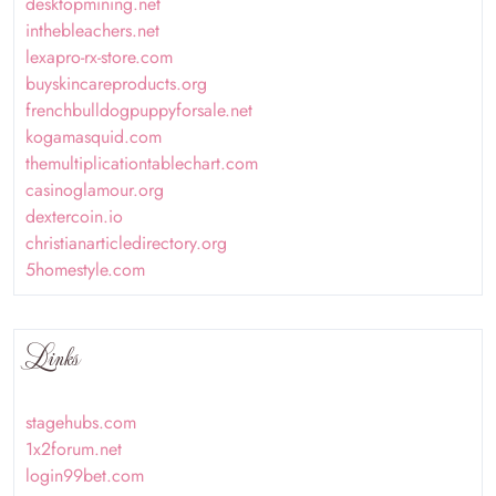
desktopmining.net
inthebleachers.net
lexapro-rx-store.com
buyskincareproducts.org
frenchbulldogpuppyforsale.net
kogamasquid.com
themultiplicationtablechart.com
casinoglamour.org
dextercoin.io
christianarticledirectory.org
5homestyle.com
Links
stagehubs.com
1x2forum.net
login99bet.com