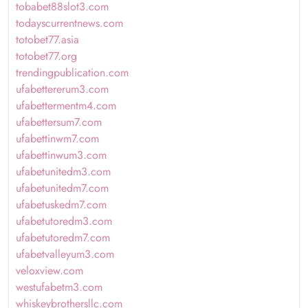
tobabet88slot3.com
todayscurrentnews.com
totobet77.asia
totobet77.org
trendingpublication.com
ufabettererum3.com
ufabettermentm4.com
ufabettersum7.com
ufabettinwm7.com
ufabettinwum3.com
ufabetunitedm3.com
ufabetunitedm7.com
ufabetuskedm7.com
ufabetutoredm3.com
ufabetutoredm7.com
ufabetvalleyum3.com
veloxview.com
westufabetm3.com
whiskeybrothersllc.com