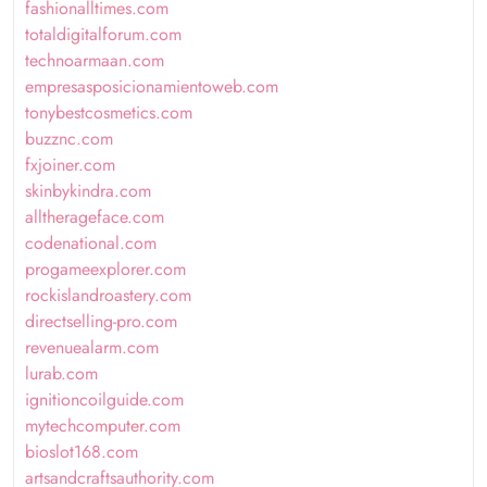
fashionalltimes.com
totaldigitalforum.com
technoarmaan.com
empresasposicionamientoweb.com
tonybestcosmetics.com
buzznc.com
fxjoiner.com
skinbykindra.com
alltherageface.com
codenational.com
progameexplorer.com
rockislandroastery.com
directselling-pro.com
revenuealarm.com
lurab.com
ignitioncoilguide.com
mytechcomputer.com
bioslot168.com
artsandcraftsauthority.com