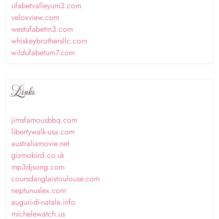
ufabetvalleyum3.com
veloxview.com
westufabetm3.com
whiskeybrothersllc.com
wildufabetum7.com
Links
jimsfamousbbq.com
libertywalk-usa.com
australiamovie.net
gizmobird.co.uk
mp3djsong.com
coursdanglaistoulouse.com
neptunuslex.com
auguri-di-natale.info
michelewatch.us