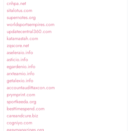
cnhpa.net
sitalotus.com
supernotes.org
worldsportsempires.com
updatecentral360.com
katamastah.com
zqscore.net
aseleraio.info
asticio.info
egardenio.info
arxteamio.info
getalexio.info
accountaudittaxcon.com
prymprint.com
sportkeeda.org
besttimespend.com
careandcure.biz
cogniyo.com
easymagazines.org