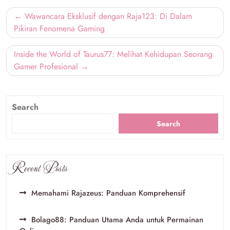
Post
Wawancara Eksklusif dengan Raja123: Di Dalam
navigation
Pikiran Fenomena Gaming
Inside the World of Taurus77: Melihat Kehidupan Seorang
Gamer Profesional
Search
Search
Recent Posts
Memahami Rajazeus: Panduan Komprehensif
Bolago88: Panduan Utama Anda untuk Permainan