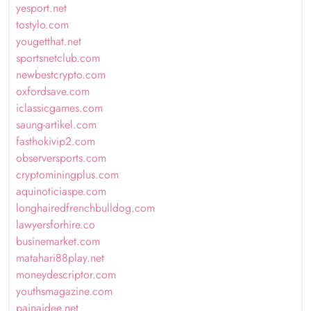
yesport.net
tostylo.com
yougetthat.net
sportsnetclub.com
newbestcrypto.com
oxfordsave.com
iclassicgames.com
saung-artikel.com
fasthokivip2.com
observersports.com
cryptominingplus.com
aquinoticiaspe.com
longhairedfrenchbulldog.com
lawyersforhire.co
businemarket.com
matahari88play.net
moneydescriptor.com
youthsmagazine.com
painaidee.net