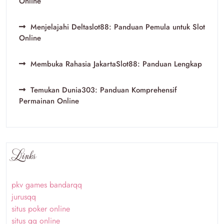
Online
Menjelajahi Deltaslot88: Panduan Pemula untuk Slot
Online
Membuka Rahasia JakartaSlot88: Panduan Lengkap
Temukan Dunia303: Panduan Komprehensif
Permainan Online
Links
pkv games bandarqq
jurusqq
situs poker online
situs qq online