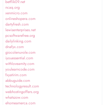
betflik09.net
ncaq.org
xenmicro.com
onlineshopera.com
dartyfresh.com
lewisenterprises.net
pcsoftwarefree.org
dailylinking.com
dnafyx.com
giocolenuvole.com
iyouessential.com
withloveamity.com
youlearncode.com
fxyatirim.com
abbuguide.com
technologyresult.com
webhostingoffers.org
whatszow.com
ehomeamerca.com