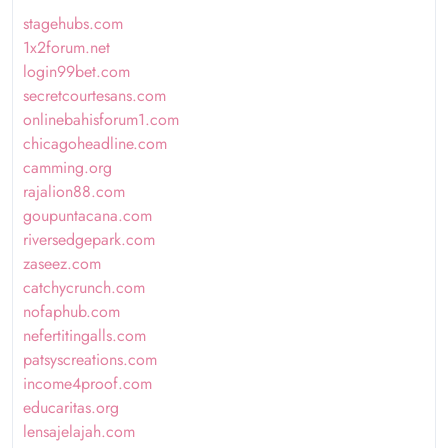
stagehubs.com
1x2forum.net
login99bet.com
secretcourtesans.com
onlinebahisforum1.com
chicagoheadline.com
camming.org
rajalion88.com
goupuntacana.com
riversedgepark.com
zaseez.com
catchycrunch.com
nofaphub.com
nefertitingalls.com
patsyscreations.com
income4proof.com
educaritas.org
lensajelajah.com