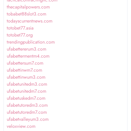
thecapitalpowers.com
tobabet88slot3.com
todayscurrentnews.com
totobet77.asia
totobet77.org
trendingpublication.com
ufabettererum3.com
ufabettermentm4.com
ufabettersum7.com
ufabettinwm7.com
ufabettinwum3.com
ufabetunitedm3.com
ufabetunitedm7.com
ufabetuskedm7.com
ufabetutoredm3.com
ufabetutoredm7.com
ufabetvalleyum3.com
veloxview.com