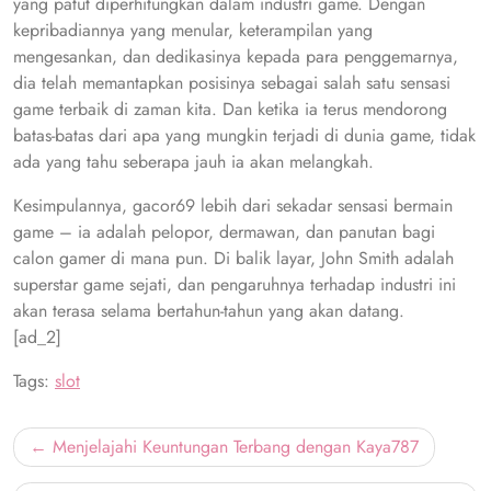
yang patut diperhitungkan dalam industri game. Dengan
kepribadiannya yang menular, keterampilan yang
mengesankan, dan dedikasinya kepada para penggemarnya,
dia telah memantapkan posisinya sebagai salah satu sensasi
game terbaik di zaman kita. Dan ketika ia terus mendorong
batas-batas dari apa yang mungkin terjadi di dunia game, tidak
ada yang tahu seberapa jauh ia akan melangkah.
Kesimpulannya, gacor69 lebih dari sekadar sensasi bermain
game – ia adalah pelopor, dermawan, dan panutan bagi
calon gamer di mana pun. Di balik layar, John Smith adalah
superstar game sejati, dan pengaruhnya terhadap industri ini
akan terasa selama bertahun-tahun yang akan datang.
[ad_2]
Tags:
slot
Post
Menjelajahi Keuntungan Terbang dengan Kaya787
navigation