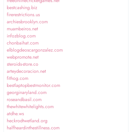
freeonlinecricketgames.net
bestcashing.biz
firerestrictions.us
archiesbrooklyn.com
muambeiros.net
infozblog.com
chonbaihat.com
elblogdeoscargonzalez.com
webpromote.net
steroids-store.co
arteydecoracion.net
fithog.com
bestlaptopbestmonitor.com
georginaryland.com
roseandbasil.com
thewhitewhitelights.com
atdhe.ws
heckrodtwetland.org
halfheardinthestillness.com