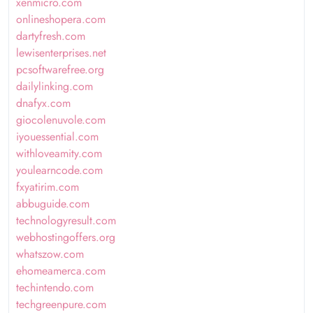
xenmicro.com
onlineshopera.com
dartyfresh.com
lewisenterprises.net
pcsoftwarefree.org
dailylinking.com
dnafyx.com
giocolenuvole.com
iyouessential.com
withloveamity.com
youlearncode.com
fxyatirim.com
abbuguide.com
technologyresult.com
webhostingoffers.org
whatszow.com
ehomeamerca.com
techintendo.com
techgreenpure.com