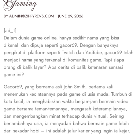
Gaming
BY
ADMIN@ZIPPYREVS.COM
JUNE 29, 2026
[ad_1]
Dalam dunia game online, hanya sedikit nama yang bisa
dikenali dan dipuja seperti gacor69. Dengan banyaknya
pengikut di platform seperti Twitch dan YouTube, gacor69 telah
menjadi nama yang terkenal di komunitas game. Tapi siapa
orang di balik layar? Apa cerita di balik ketenaran sensasi
game ini?
Gacor69, yang bernama asli John Smith, pertama kali
menemukan kecintaannya pada game di usia muda. Tumbuh di
kota kecil, ia menghabiskan waktu berjam-jam bermain video
game bersama teman-temannya, mengasah keterampilannya,
dan mengembangkan minat terhadap dunia virtual. Seiring
bertambahnya usia, ia menyadari bahwa bermain game lebih
dari sekadar hobi – ini adalah jalur karier yang ingin ia kejar.