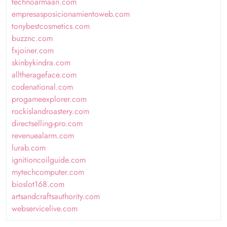
technoarmaan.com
empresasposicionamientoweb.com
tonybestcosmetics.com
buzznc.com
fxjoiner.com
skinbykindra.com
alltherageface.com
codenational.com
progameexplorer.com
rockislandroastery.com
directselling-pro.com
revenuealarm.com
lurab.com
ignitioncoilguide.com
mytechcomputer.com
bioslot168.com
artsandcraftsauthority.com
webservicelive.com