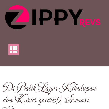
Skip
to
content
Di Balik Layar: Kehidupan
dan Karier gacor69, Sensasi