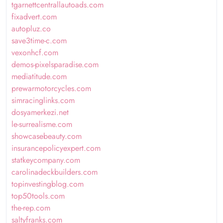
tgarnettcentrallautoads.com
fixadvert.com
autopluz.co
save3time-c.com
vexonhcf.com
demos-pixelsparadise.com
mediatitude.com
prewarmotorcycles.com
simracinglinks.com
dosyamerkezi.net
le-surrealisme.com
showcasebeauty.com
insurancepolicyexpert.com
statkeycompany.com
carolinadeckbuilders.com
topinvestingblog.com
top50tools.com
the-rep.com
saltyfranks.com