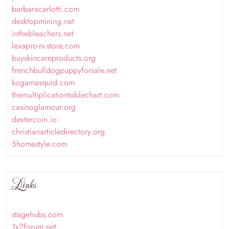
barbaracarlotti.com
desktopmining.net
inthebleachers.net
lexapro-rx-store.com
buyskincareproducts.org
frenchbulldogpuppyforsale.net
kogamasquid.com
themultiplicationtablechart.com
casinoglamour.org
dextercoin.io
christianarticledirectory.org
5homestyle.com
Links
stagehubs.com
1x2forum.net