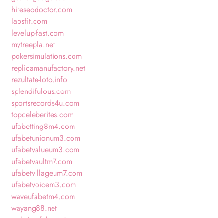
hireseodoctor.com
lapsfit.com
levelup-fast.com
mytreepla.net
pokersimulations.com
replicamanufactory.net
rezultate-loto.info
splendifulous.com
sportsrecords4u.com
topceleberites.com
ufabetting8m4.com
ufabetunionum3.com
ufabetvalueum3.com
ufabetvaultm7.com
ufabetvillageum7.com
ufabetvoicem3.com
waveufabetm4.com
wayang88.net