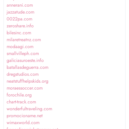
annerani.com
jazzatude.com
0022pa.com
zeroshare.info
bilesinc.com
milaretreatnz.com
modaagi.com
smallvilleph.com
galiciasuroeste.info
batallasdeguerra.com
dregstudios.com
neatstuffhelpskids.org
moraessoccer.com
forochile.org
chart-track.com
wonderfultraveling.com
promocioname.net
wimaxworld.com