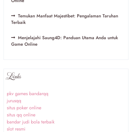
Online
Temukan Manfaat Majestibet: Pengalaman Taruhan
Terbaik
Menjelajahi Saung4D: Panduan Utama Anda untuk
Game Online
Links
pkv games bandarqq
jurusqq
situs poker online
situs qq online
bandar judi bola terbaik
slot resmi