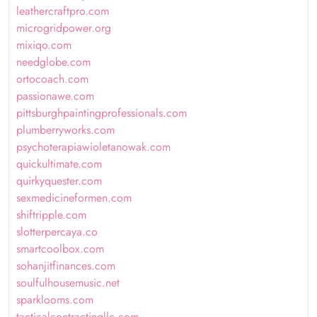
leathercraftpro.com
microgridpower.org
mixiqo.com
needglobe.com
ortocoach.com
passionawe.com
pittsburghpaintingprofessionals.com
plumberryworks.com
psychoterapiawioletanowak.com
quickultimate.com
quirkyquester.com
sexmedicineformen.com
shiftripple.com
slotterpercaya.co
smartcoolbox.com
sohanjitfinances.com
soulfulhousemusic.net
sparklooms.com
tacticalcontractingllc.com