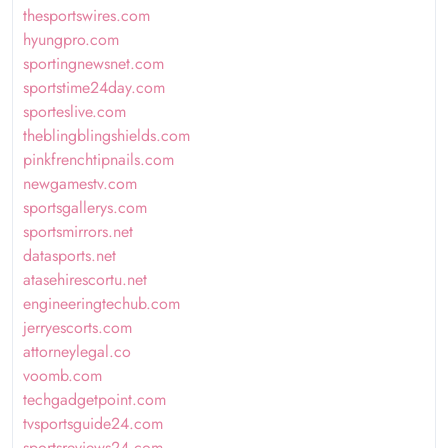
thesportswires.com
hyungpro.com
sportingnewsnet.com
sportstime24day.com
sporteslive.com
theblingblingshields.com
pinkfrenchtipnails.com
newgamestv.com
sportsgallerys.com
sportsmirrors.net
datasports.net
atasehirescortu.net
engineeringtechub.com
jerryescorts.com
attorneylegal.co
voomb.com
techgadgetpoint.com
tvsportsguide24.com
sportsreviews24.com