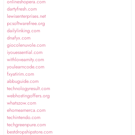
onlineshopera.com
dartyfresh.com
lewisenterprises.net
pcsoftwarefree.org
dailylinking.com
dnafyx.com
giocolenuvole.com
iyouessential.com
withloveamity.com
youlearncode.com
fxyatirim.com
abbuguide.com
technologyresult.com
webhostingoffers.org
whatszow.com
ehomeamerca.com
techintendo.com
techgreenpure.com
bestdropshipstore.com