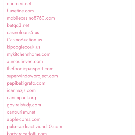
ericreed.net
fluxetine.com
mobilecasino8760.com
betqq3.net
casinoloans5.us
CasinoAuction.us
kipooglecouk.us
mykitchennhome.com
aumoulinvert.com
thefoodiepassport.com
superwindowproject.com
papibakigrafo.com
icanhazjs.com
canimpact.org
goviralstudy.com
cartourism.net
apple-cores.com
pulserasdeactividad10.com
barbaracarlotti.com