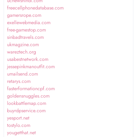
ucnewshindi.com
freecellphonedatabase.com
gamersrope.com
exellewebmedia.com
free-gamestop.com
sinbadtravels.com
ukmagzine.com
wareztech.org
usabestnetwork.com
jessepinkmanoutfit.com
umailsend.com
retarys.com
fasterformationcpf.com
goldensnuggles.com
lookbattlemap.com
buyrdpservice.com
yesport.net
tostylo.com
yougetthat.net