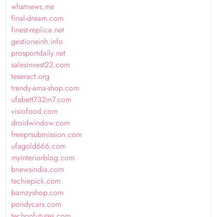
whatnews.me
final-dream.com
finest-replica.net
gestioneinh.info
prosportdaily.net
salesinvest22.com
teseract.org
trendy-ama-shop.com
ufabett732m7.com
visiofood.com
droidwindow.com
freeprsubmission.com
ufagold666.com
myinteriorblog.com
bnewsindia.com
techiepick.com
bamzyshop.com
pondycars.com
techonfutures.com