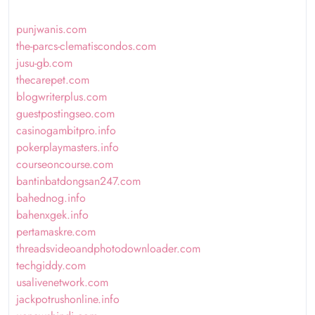
punjwanis.com
the-parcs-clematiscondos.com
jusu-gb.com
thecarepet.com
blogwriterplus.com
guestpostingseo.com
casinogambitpro.info
pokerplaymasters.info
courseoncourse.com
bantinbatdongsan247.com
bahednog.info
bahenxgek.info
pertamaskre.com
threadsvideoandphotodownloader.com
techgiddy.com
usalivenetwork.com
jackpotrushonline.info