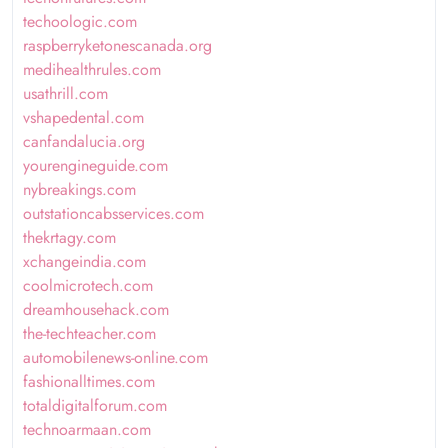
techoologic.com
raspberryketonescanada.org
medihealthrules.com
usathrill.com
vshapedental.com
canfandalucia.org
yourengineguide.com
nybreakings.com
outstationcabsservices.com
thekrtagy.com
xchangeindia.com
coolmicrotech.com
dreamhousehack.com
the-techteacher.com
automobilenews-online.com
fashionalltimes.com
totaldigitalforum.com
technoarmaan.com