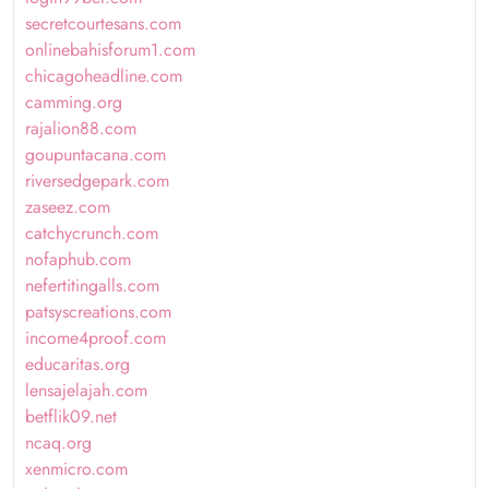
secretcourtesans.com
onlinebahisforum1.com
chicagoheadline.com
camming.org
rajalion88.com
goupuntacana.com
riversedgepark.com
zaseez.com
catchycrunch.com
nofaphub.com
nefertitingalls.com
patsyscreations.com
income4proof.com
educaritas.org
lensajelajah.com
betflik09.net
ncaq.org
xenmicro.com