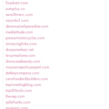
fixadvert.com
autopluz.co
save3time-c.com
vexonhcf.com
demos-pixelsparadise.com
mediatitude.com
prewarmotorcycles.com
simracinglinks.com
dosyamerkezi.net
le-surrealisme.com
showcasebeauty.com
insurancepolicyexpert.com
statkeycompany.com
carolinadeckbuilders.com
topinvestingblog.com
top50tools.com
the-rep.com
saltyfranks.com
annerani.com