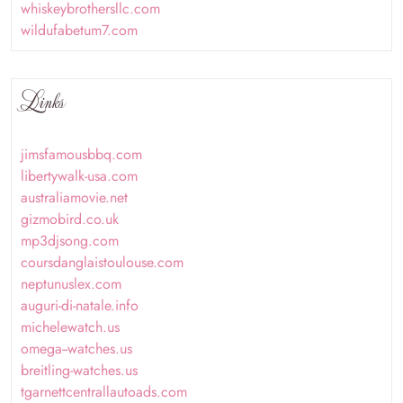
whiskeybrothersllc.com
wildufabetum7.com
Links
jimsfamousbbq.com
libertywalk-usa.com
australiamovie.net
gizmobird.co.uk
mp3djsong.com
coursdanglaistoulouse.com
neptunuslex.com
auguri-di-natale.info
michelewatch.us
omega--watches.us
breitling-watches.us
tgarnettcentrallautoads.com