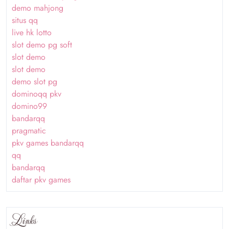
demo mahjong
situs qq
live hk lotto
slot demo pg soft
slot demo
slot demo
demo slot pg
dominoqq pkv
domino99
bandarqq
pragmatic
pkv games bandarqq
qq
bandarqq
daftar pkv games
Links