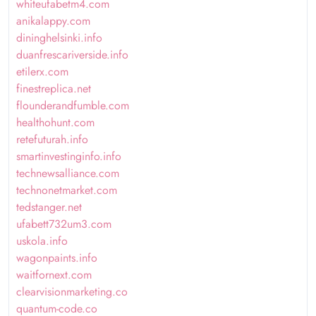
whiteufabetm4.com
anikalappy.com
dininghelsinki.info
duanfrescariverside.info
etilerx.com
finestreplica.net
flounderandfumble.com
healthohunt.com
retefuturah.info
smartinvestinginfo.info
technewsalliance.com
technonetmarket.com
tedstanger.net
ufabett732um3.com
uskola.info
wagonpaints.info
waitfornext.com
clearvisionmarketing.co
quantum-code.co