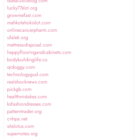
dubai360blog.com
lucky77slot.org
growmefast.com
mahkotahokislot.com
onlinecancerpharm.com
ufalek.org
mattress-disposal.com
happyflooringandcabinets.com
bodybuildinglife.co
qrdoggy.com
technologygud.com
realshocknews.com
pickgb.com
healthmistakes.com
ksfashiondresses.com
patterntrader.org
cnhpa.net
sitalotus.com
supernotes.org