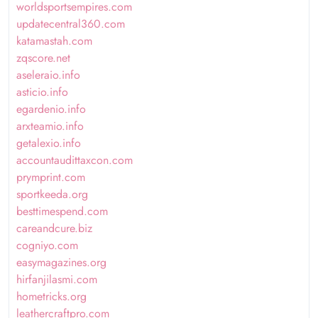
worldsportsempires.com
updatecentral360.com
katamastah.com
zqscore.net
aseleraio.info
asticio.info
egardenio.info
arxteamio.info
getalexio.info
accountaudittaxcon.com
prymprint.com
sportkeeda.org
besttimespend.com
careandcure.biz
cogniyo.com
easymagazines.org
hirfanjilasmi.com
hometricks.org
leathercraftpro.com