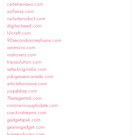
cartelreviews.com
surfsway.com
nailartproduct.com
digitactseed.com
lvlcraft.com
90secondmoneyloans.com
xenmicro.com
rodrovers.com
tripssolution.com
satta-king-india.com
yukigassencanada.com
articlehorizone.com
yuqqbbzp.com
7betagents6.com
coronavirusuptodate.com
crackinstreams.com
gadgetspak.com
gearsngadget.com
hireseodoctor.com