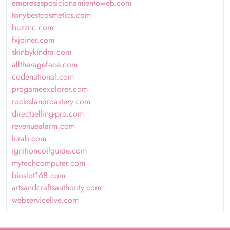
empresasposicionamientoweb.com
tonybestcosmetics.com
buzznc.com
fxjoiner.com
skinbykindra.com
alltherageface.com
codenational.com
progameexplorer.com
rockislandroastery.com
directselling-pro.com
revenuealarm.com
lurab.com
ignitioncoilguide.com
mytechcomputer.com
bioslot168.com
artsandcraftsauthority.com
webservicelive.com