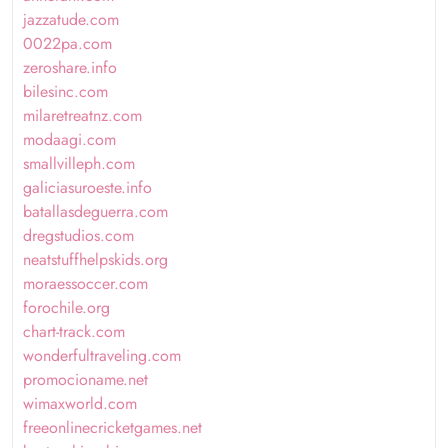
jazzatude.com
0022pa.com
zeroshare.info
bilesinc.com
milaretreatnz.com
modaagi.com
smallvilleph.com
galiciasuroeste.info
batallasdeguerra.com
dregstudios.com
neatstuffhelpskids.org
moraessoccer.com
forochile.org
chart-track.com
wonderfultraveling.com
promocioname.net
wimaxworld.com
freeonlinecricketgames.net