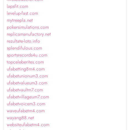
lapsfit.com
levelup-fast.com
mytreepla.net
pokersimulations.com
replicamanufactory.net
rezultate-loto.info
splendifulous.com
sportsrecords4u.com
topceleberites.com
ufabetting8m4.com
ufabetunionum3.com
ufabetvalueum3.com
ufabetvaultm7.com
ufabetvillageum7.com
ufabetvoicem3.com
waveufabetm4.com
wayang88.net
websiteufabetm4.com