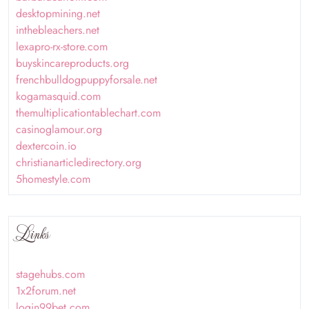
desktopmining.net
inthebleachers.net
lexapro-rx-store.com
buyskincareproducts.org
frenchbulldogpuppyforsale.net
kogamasquid.com
themultiplicationtablechart.com
casinoglamour.org
dextercoin.io
christianarticledirectory.org
5homestyle.com
Links
stagehubs.com
1x2forum.net
login99bet.com