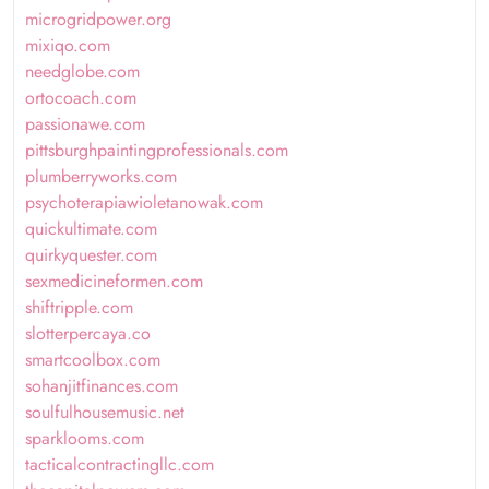
microgridpower.org
mixiqo.com
needglobe.com
ortocoach.com
passionawe.com
pittsburghpaintingprofessionals.com
plumberryworks.com
psychoterapiawioletanowak.com
quickultimate.com
quirkyquester.com
sexmedicineformen.com
shiftripple.com
slotterpercaya.co
smartcoolbox.com
sohanjitfinances.com
soulfulhousemusic.net
sparklooms.com
tacticalcontractingllc.com