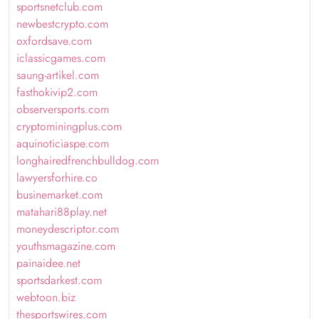
sportsnetclub.com
newbestcrypto.com
oxfordsave.com
iclassicgames.com
saung-artikel.com
fasthokivip2.com
observersports.com
cryptominingplus.com
aquinoticiaspe.com
longhairedfrenchbulldog.com
lawyersforhire.co
businemarket.com
matahari88play.net
moneydescriptor.com
youthsmagazine.com
painaidee.net
sportsdarkest.com
webtoon.biz
thesportswires.com