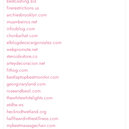
bestcashing.biz
firerestrictions.us
archiesbrooklyn.com
muambeiros.net
infozblog.com
chonbaihat.com
elblogdeoscargonzalez.com
webpromote.net
steroids-store.co
arteydecoracion.net
fithog.com
bestlaptopbestmonitor.com
georginaryland.com
roseandbasil.com
thewhitewhitelights.com
atdhe.ws
heckrodtwetland.org
halfheardinthestillness.com
mybestmassagechair.com