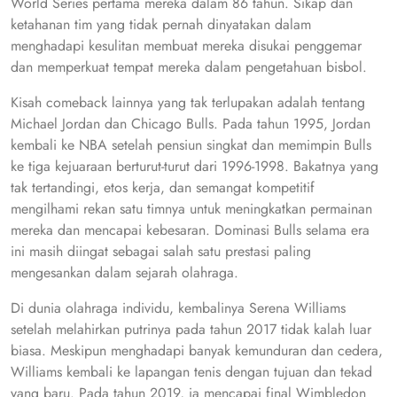
World Series pertama mereka dalam 86 tahun. Sikap dan
ketahanan tim yang tidak pernah dinyatakan dalam
menghadapi kesulitan membuat mereka disukai penggemar
dan memperkuat tempat mereka dalam pengetahuan bisbol.
Kisah comeback lainnya yang tak terlupakan adalah tentang
Michael Jordan dan Chicago Bulls. Pada tahun 1995, Jordan
kembali ke NBA setelah pensiun singkat dan memimpin Bulls
ke tiga kejuaraan berturut-turut dari 1996-1998. Bakatnya yang
tak tertandingi, etos kerja, dan semangat kompetitif
mengilhami rekan satu timnya untuk meningkatkan permainan
mereka dan mencapai kebesaran. Dominasi Bulls selama era
ini masih diingat sebagai salah satu prestasi paling
mengesankan dalam sejarah olahraga.
Di dunia olahraga individu, kembalinya Serena Williams
setelah melahirkan putrinya pada tahun 2017 tidak kalah luar
biasa. Meskipun menghadapi banyak kemunduran dan cedera,
Williams kembali ke lapangan tenis dengan tujuan dan tekad
yang baru. Pada tahun 2019, ia mencapai final Wimbledon