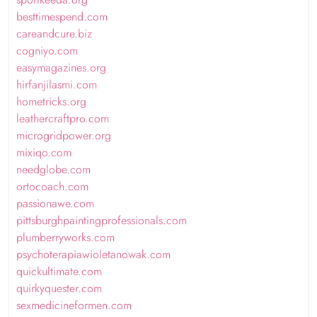
besttimespend.com
careandcure.biz
cogniyo.com
easymagazines.org
hirfanjilasmi.com
hometricks.org
leathercraftpro.com
microgridpower.org
mixiqo.com
needglobe.com
ortocoach.com
passionawe.com
pittsburghpaintingprofessionals.com
plumberryworks.com
psychoterapiawioletanowak.com
quickultimate.com
quirkyquester.com
sexmedicineformen.com