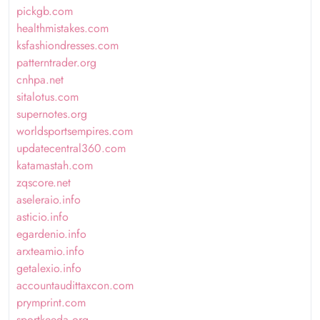
pickgb.com
healthmistakes.com
ksfashiondresses.com
patterntrader.org
cnhpa.net
sitalotus.com
supernotes.org
worldsportsempires.com
updatecentral360.com
katamastah.com
zqscore.net
aseleraio.info
asticio.info
egardenio.info
arxteamio.info
getalexio.info
accountaudittaxcon.com
prymprint.com
sportkeeda.org