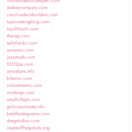
insurancepolicyexpert.com
statkeycompany.com
carolinadeckbuilders.com
topinvestingblog.com
top50tools.com
the-rep.com
saltyfranks.com
annerani.com
jazzatude.com
0022pa.com
zeroshare.info
bilesinc.com
milaretreatnz.com
modaagi.com
smallvilleph.com
galiciasuroeste.info
batallasdeguerra.com
dregstudios.com
neatstuffhelpskids.org