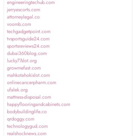
engineeringtechub.com
jerryescorts.com
attorneylegal.co
voomb.com
techgadgetpoint.com
tvsportsguide24.com
sportsreviews24.com
dubai360blog.com
lucky77slot.org
growmefast.com
mahkotahokislot.com
onlinecancerpharm.com
ufalek.org
mattress-disposal.com
happyflooringandcabinets.com
bodybuildinglife.co
qrdoggy.com
technologygud.com
realshocknews.com