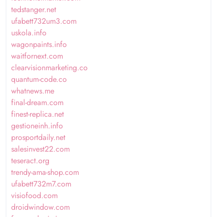
tedstanger.net
ufabett732um3.com
uskola.info
wagonpaints.info
waitfornext.com
clearvisionmarketing.co
quantum-code.co
whatnews.me
final-dream.com
finest-replica.net
gestioneinh.info
prosportdaily.net
salesinvest22.com
teseract.org
trendy-ama-shop.com
ufabett732m7.com
visiofood.com
droidwindow.com