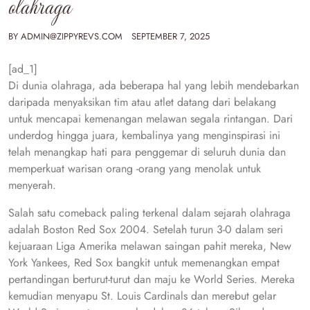
olahraga
BY
ADMIN@ZIPPYREVS.COM
SEPTEMBER 7, 2025
[ad_1]
Di dunia olahraga, ada beberapa hal yang lebih mendebarkan
daripada menyaksikan tim atau atlet datang dari belakang
untuk mencapai kemenangan melawan segala rintangan. Dari
underdog hingga juara, kembalinya yang menginspirasi ini
telah menangkap hati para penggemar di seluruh dunia dan
memperkuat warisan orang -orang yang menolak untuk
menyerah.
Salah satu comeback paling terkenal dalam sejarah olahraga
adalah Boston Red Sox 2004. Setelah turun 3-0 dalam seri
kejuaraan Liga Amerika melawan saingan pahit mereka, New
York Yankees, Red Sox bangkit untuk memenangkan empat
pertandingan berturut-turut dan maju ke World Series. Mereka
kemudian menyapu St. Louis Cardinals dan merebut gelar