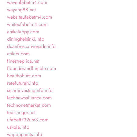
waveufabetm4.com
wayang88.net
websiteufabetm4.com
whiteufabetm4.com
anikalappy.com
dininghelsinki.info
duanfrescariverside.info
etilerx.com
finestreplica.net
flounderandfumble.com
healthohunt.com
retefuturah.info
smartinvestinginfo.info
technewsalliance.com
technonetmarket.com
tedstanger.net
ufabett732um3.com
uskola.info
wagonpaints.info