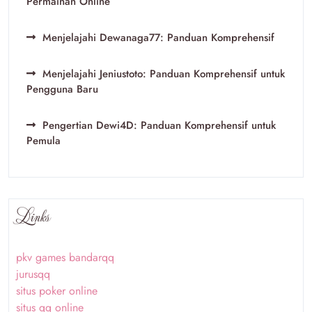
Permainan Online
Menjelajahi Dewanaga77: Panduan Komprehensif
Menjelajahi Jeniustoto: Panduan Komprehensif untuk
Pengguna Baru
Pengertian Dewi4D: Panduan Komprehensif untuk
Pemula
Links
pkv games bandarqq
jurusqq
situs poker online
situs qq online