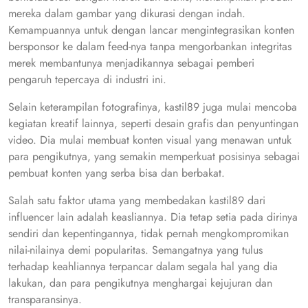
mereka dalam gambar yang dikurasi dengan indah.
Kemampuannya untuk dengan lancar mengintegrasikan konten
bersponsor ke dalam feed-nya tanpa mengorbankan integritas
merek membantunya menjadikannya sebagai pemberi
pengaruh tepercaya di industri ini.
Selain keterampilan fotografinya, kastil89 juga mulai mencoba
kegiatan kreatif lainnya, seperti desain grafis dan penyuntingan
video. Dia mulai membuat konten visual yang menawan untuk
para pengikutnya, yang semakin memperkuat posisinya sebagai
pembuat konten yang serba bisa dan berbakat.
Salah satu faktor utama yang membedakan kastil89 dari
influencer lain adalah keasliannya. Dia tetap setia pada dirinya
sendiri dan kepentingannya, tidak pernah mengkompromikan
nilai-nilainya demi popularitas. Semangatnya yang tulus
terhadap keahliannya terpancar dalam segala hal yang dia
lakukan, dan para pengikutnya menghargai kejujuran dan
transparansinya.