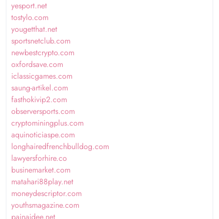
yesport.net
tostylo.com
yougetthat.net
sportsnetclub.com
newbestcrypto.com
oxfordsave.com
iclassicgames.com
saung-artikel.com
fasthokivip2.com
observersports.com
cryptominingplus.com
aquinoticiaspe.com
longhairedfrenchbulldog.com
lawyersforhire.co
businemarket.com
matahari88play.net
moneydescriptor.com
youthsmagazine.com
painaidee.net