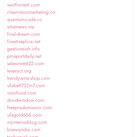
waitfornext.com
clearvisionmarketing.co
quantum-code.co
whatnews.me
final-dream.com
finest-replica.net
gestioneinh.info
prosportdaily.net
salesinvest22.com
teseract.org
trendy-ama-shop.com
ufabett732m7.com
visiofood.com
droidwindow.com
freeprsubmission.com
ufagold666.com
myinteriorblog.com
bnewsindia.com
techiepick.com