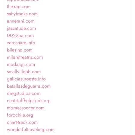
the-rep.com
saltyfranks.com
annerani.com
jazzatude.com
0022pa.com
zeroshare.info
bilesinc.com
milaretreatnz.com
modaagi.com
smallvilleph.com
galiciasuroeste.info
batallasdeguerra.com
dregstudios.com
neatstuffhelpskids.org
moraessoccer.com
forochile.org
chart-track.com
wonderfultraveling.com