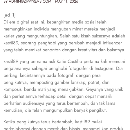
BY
ADMIN@ZIPPYREVS.COM
MAY 11, 2026
[ad_1]
Di era digital saat ini, kebangkitan media sosial telah
memungkinkan individu mengubah minat mereka menjadi
karier yang menguntungkan. Salah satu kisah suksesnya adalah
kastil89, seorang penghobi yang berubah menjadi influencer
yang telah memikat penonton dengan kreativitas dan bakatnya.
kastil89 yang bernama asli Katie Castillo pertama kali memulai
perjalanannya sebagai penghobi fotografer di Instagram. Dia
berbagi kecintaannya pada fotografi dengan para
pengikutnya, memposting gambar lanskap, potret, dan
komposisi benda mati yang menakjubkan. Gayanya yang unik
dan perhatiannya terhadap detail dengan cepat menarik
perhatian audiensnya yang terus bertambah, dan tak lama
kemudian, dia telah mengumpulkan banyak pengikut.
Ketika pengikutnya terus bertambah, kastil89 mulai
berkolaborasi dengan merek dan bisnis, menampilkan produk