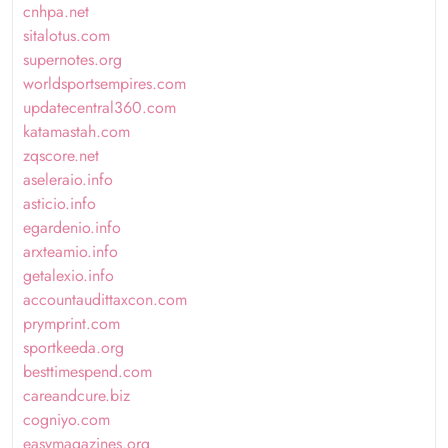
cnhpa.net
sitalotus.com
supernotes.org
worldsportsempires.com
updatecentral360.com
katamastah.com
zqscore.net
aseleraio.info
asticio.info
egardenio.info
arxteamio.info
getalexio.info
accountaudittaxcon.com
prymprint.com
sportkeeda.org
besttimespend.com
careandcure.biz
cogniyo.com
easymagazines.org