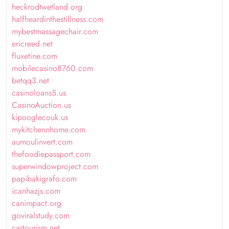
heckrodtwetland.org
halfheardinthestillness.com
mybestmassagechair.com
ericreed.net
fluxetine.com
mobilecasino8760.com
betqq3.net
casinoloans5.us
CasinoAuction.us
kipooglecouk.us
mykitchennhome.com
aumoulinvert.com
thefoodiepassport.com
superwindowproject.com
papibakigrafo.com
icanhazjs.com
canimpact.org
goviralstudy.com
cartourism.net