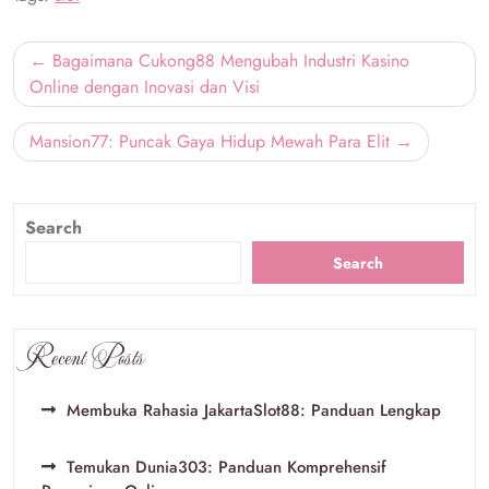
Post
Bagaimana Cukong88 Mengubah Industri Kasino
navigation
Online dengan Inovasi dan Visi
Mansion77: Puncak Gaya Hidup Mewah Para Elit
Search
Search
Recent Posts
Membuka Rahasia JakartaSlot88: Panduan Lengkap
Temukan Dunia303: Panduan Komprehensif