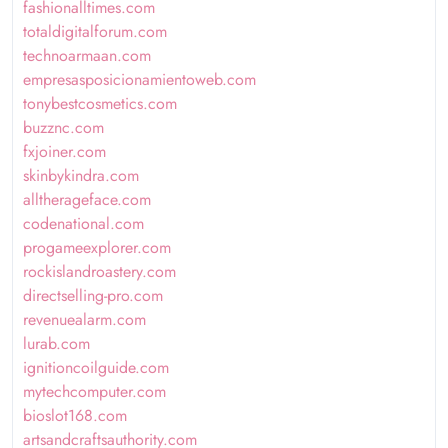
fashionalltimes.com
totaldigitalforum.com
technoarmaan.com
empresasposicionamientoweb.com
tonybestcosmetics.com
buzznc.com
fxjoiner.com
skinbykindra.com
alltherageface.com
codenational.com
progameexplorer.com
rockislandroastery.com
directselling-pro.com
revenuealarm.com
lurab.com
ignitioncoilguide.com
mytechcomputer.com
bioslot168.com
artsandcraftsauthority.com