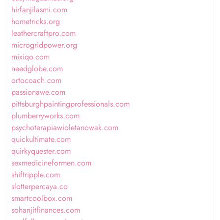
hirfanjilasmi.com
hometricks.org
leathercraftpro.com
microgridpower.org
mixiqo.com
needglobe.com
ortocoach.com
passionawe.com
pittsburghpaintingprofessionals.com
plumberryworks.com
psychoterapiawioletanowak.com
quickultimate.com
quirkyquester.com
sexmedicineformen.com
shiftripple.com
slotterpercaya.co
smartcoolbox.com
sohanjitfinances.com