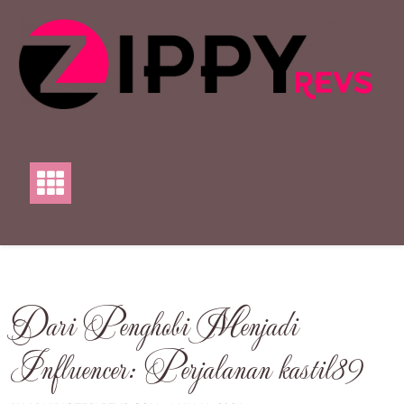
Skip
to
content
Dari Penghobi Menjadi
Influencer: Perjalanan kastil89